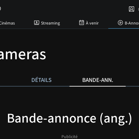
C
Cinémas
Streaming
À venir
B-Anno
ameras
DÉTAILS
BANDE-ANN.
Bande-annonce (ang.)