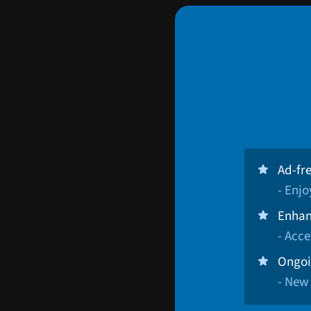
Ad-fr
- Enj
Enhan
- Acce
Ongoi
- New