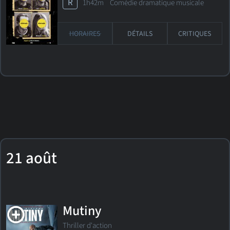
R
1h42m Comédie dramatique musicale
HORAIRES
DÉTAILS
CRITIQUES
21 août
Mutiny
Thriller d'action