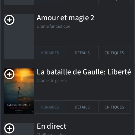
Amour et magie 2
Drame fantastique
HORAIRES
DÉTAILS
CRITIQUES
La bataille de Gaulle: Liberté
Drame de guerre
HORAIRES
DÉTAILS
CRITIQUES
En direct
Thriller d'action