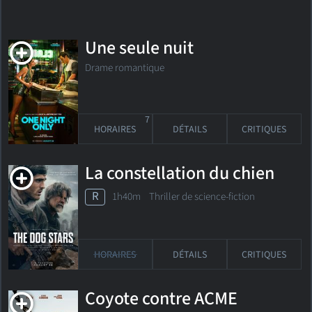
Une seule nuit
Drame romantique
7
HORAIRES
DÉTAILS
CRITIQUES
La constellation du chien
R
1h40m Thriller de science-fiction
HORAIRES
DÉTAILS
CRITIQUES
Coyote contre ACME