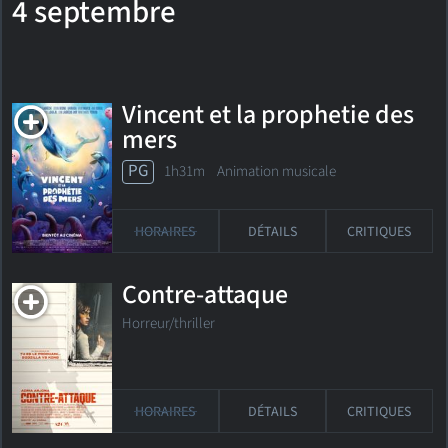
4 septembre
Vincent et la prophetie des
mers
PG
1h31m Animation musicale
HORAIRES
DÉTAILS
CRITIQUES
Contre-attaque
Horreur/thriller
HORAIRES
DÉTAILS
CRITIQUES