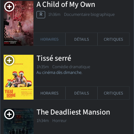
A Child of My Own
R
1h36m Documentaire biographique
HORAIRES
DÉTAILS
CRITIQUES
Tissé serré
1h35m Comédie dramatique
Au cinéma dès dimanche.
HORAIRES
DÉTAILS
CRITIQUES
The Deadliest Mansion
1h34m Horreur