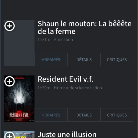
Shaun le mouton: La bêêête
de la ferme
1h31m Animation
HORAIRES
DÉTAILS
CRITIQUES
Resident Evil v.f.
1h30m Horreur de science-fiction
HORAIRES
DÉTAILS
CRITIQUES
Juste une illusion