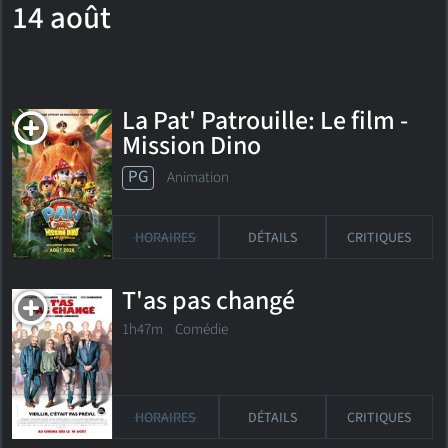
14 août
La Pat' Patrouille: Le film -
Mission Dino
PG
Animation
HORAIRES
DÉTAILS
CRITIQUES
T'as pas changé
1h47m Comédie
HORAIRES
DÉTAILS
CRITIQUES