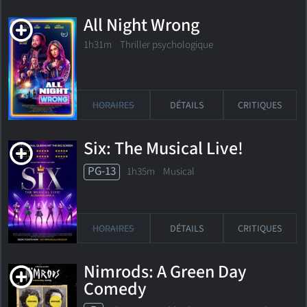
All Night Wrong
1h31m Thriller psychologique
HORAIRES
DÉTAILS
CRITIQUES
Six: The Musical Live!
PG-13
1h35m Musical
HORAIRES
DÉTAILS
CRITIQUES
Nimrods: A Green Day
Comedy