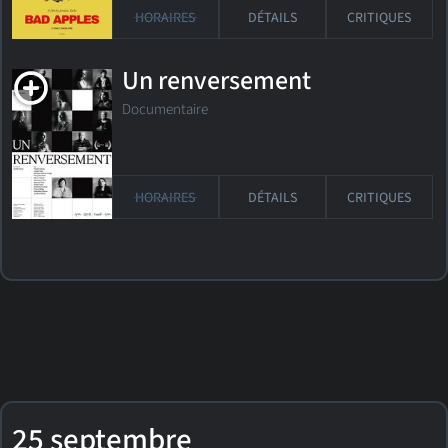
HORAIRES
DÉTAILS
CRITIQUES
Un renversement
Documentaire
HORAIRES
DÉTAILS
CRITIQUES
25 septembre