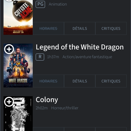
PG
Animation
HORAIRES
DÉTAILS
CRITIQUES
Legend of the White Dragon
R
1h37m Action/aventure fantastique
HORAIRES
DÉTAILS
CRITIQUES
Colony
2h02m Horreur/thriller