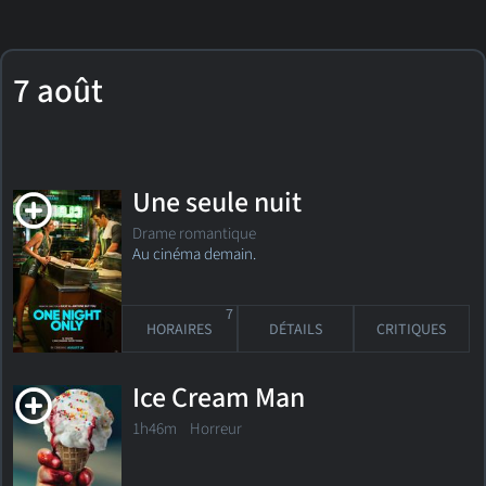
7 août
Une seule nuit
Drame romantique
Au cinéma demain.
7
HORAIRES
DÉTAILS
CRITIQUES
Ice Cream Man
1h46m Horreur