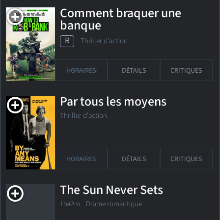
Comment braquer une
banque
R
Thriller d'action
HORAIRES
DÉTAILS
CRITIQUES
Par tous les moyens
Thriller d'action
HORAIRES
DÉTAILS
CRITIQUES
The Sun Never Sets
1h42m Drame romantique