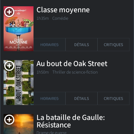
Classe moyenne
1h35m Comédie
HORAIRES
DÉTAILS
CRITIQUES
Au bout de Oak Street
1h50m Thriller de science-fiction
HORAIRES
DÉTAILS
CRITIQUES
La bataille de Gaulle:
Résistance
Drame de guerre