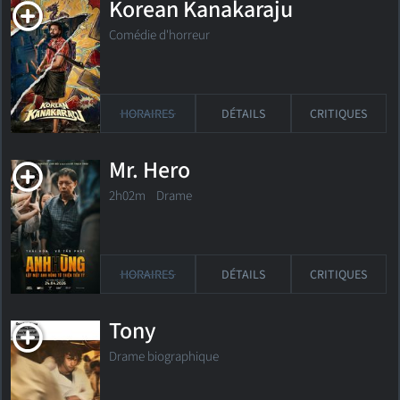
Korean Kanakaraju
Comédie d'horreur
HORAIRES
DÉTAILS
CRITIQUES
Mr. Hero
2h02m Drame
HORAIRES
DÉTAILS
CRITIQUES
Tony
Drame biographique