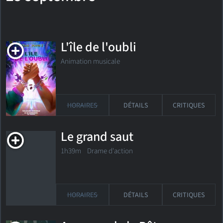
L'île de l'oubli
Animation musicale
HORAIRES
DÉTAILS
CRITIQUES
Le grand saut
1h39m Drame d'action
HORAIRES
DÉTAILS
CRITIQUES