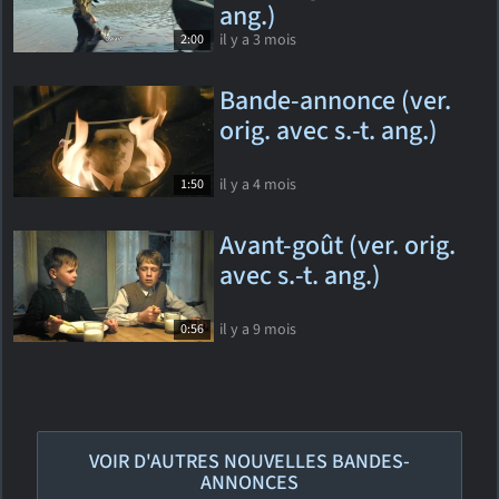
ang.)
il y a 3 mois
2:00
Bande-annonce (ver.
orig. avec s.-t. ang.)
il y a 4 mois
1:50
Avant-goût (ver. orig.
avec s.-t. ang.)
il y a 9 mois
0:56
VOIR D'AUTRES NOUVELLES BANDES-
ANNONCES