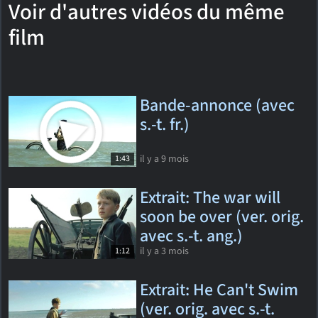
Voir d'autres vidéos du même
film
Bande-annonce (avec
s.-t. fr.)
il y a 9 mois
1:43
Extrait: The war will
soon be over (ver. orig.
avec s.-t. ang.)
il y a 3 mois
1:12
Extrait: He Can't Swim
(ver. orig. avec s.-t.