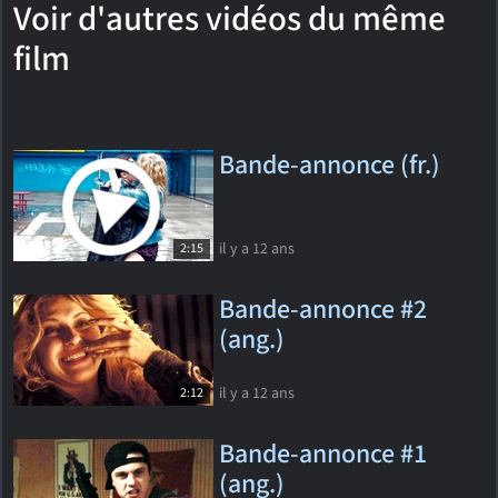
Voir d'autres vidéos du même
film
Bande-annonce (fr.)
il y a 12 ans
2:15
Bande-annonce #2
(ang.)
il y a 12 ans
2:12
Bande-annonce #1
(ang.)