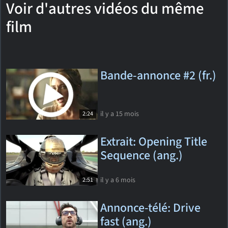
Voir d'autres vidéos du même
film
Bande-annonce #2 (fr.)
il y a 15 mois
2:24
Extrait: Opening Title
Sequence (ang.)
il y a 6 mois
2:51
Annonce-télé: Drive
fast (ang.)