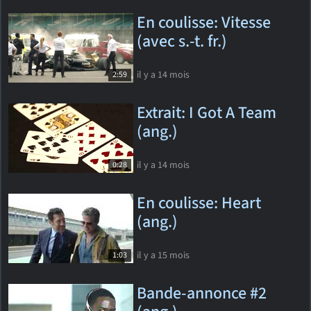
En coulisse: Vitesse
(avec s.-t. fr.)
il y a 14 mois
2:59
Extrait: I Got A Team
(ang.)
il y a 14 mois
0:28
En coulisse: Heart
(ang.)
il y a 15 mois
1:03
Bande-annonce #2