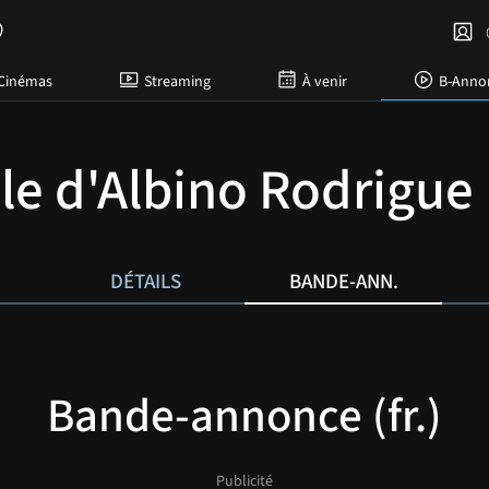
C
Cinémas
Streaming
À venir
B-Anno
ille d'Albino Rodrigue
DÉTAILS
BANDE-ANN.
Bande-annonce (fr.)