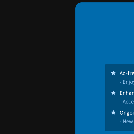
Ad-fr
- Enj
Enhan
- Acce
Ongoi
- New