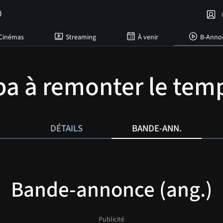
C
Cinémas
Streaming
À venir
B-Anno
pa à remonter le tem
DÉTAILS
BANDE-ANN.
Bande-annonce (ang.)