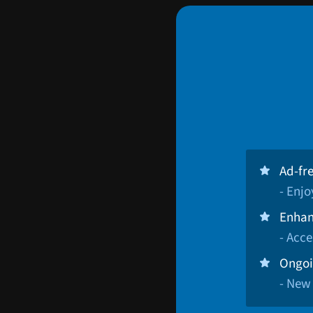
Ad-fr
- Enj
Enhan
- Acce
Ongoi
- New