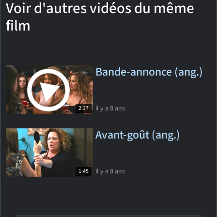
Voir d'autres vidéos du même
film
Bande-annonce (ang.)
il y a 8 ans
2:37
Avant-goût (ang.)
il y a 8 ans
1:45