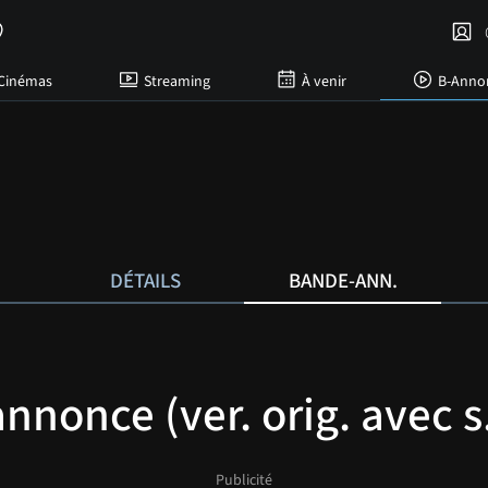
C
Cinémas
Streaming
À venir
B-Anno
DÉTAILS
BANDE-ANN.
nonce (ver. orig. avec s.