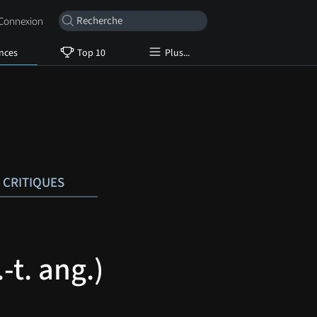
onnexion
nces
Top 10
Plus...
CRITIQUES
-t. ang.)