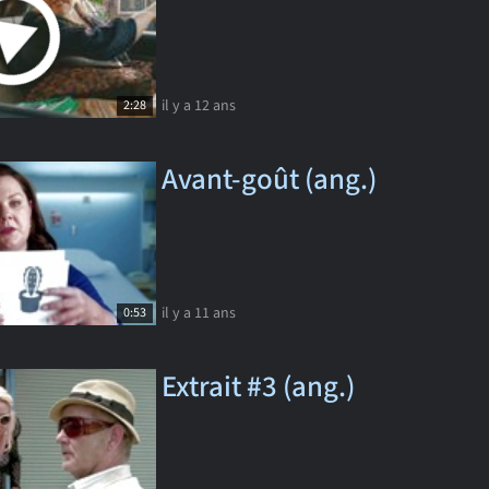
il y a 12 ans
2:28
Avant-goût (ang.)
il y a 11 ans
0:53
Extrait #3 (ang.)