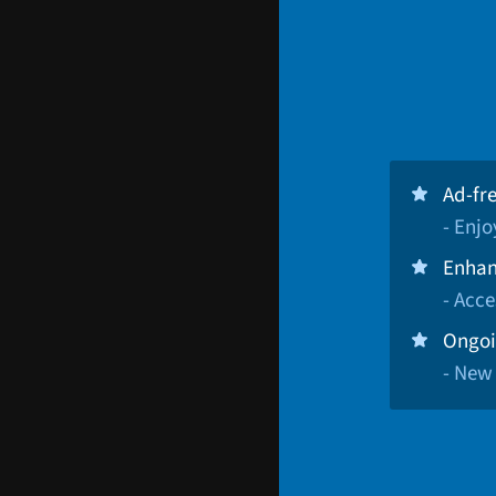
Ad-fr
- Enj
Enhan
- Acce
Ongoi
- New