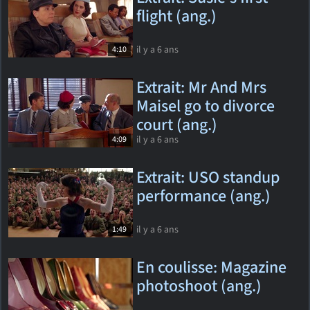
flight (ang.)
il y a 6 ans
4:10
Extrait: Mr And Mrs
Maisel go to divorce
court (ang.)
il y a 6 ans
4:09
Extrait: USO standup
performance (ang.)
il y a 6 ans
1:49
En coulisse: Magazine
photoshoot (ang.)