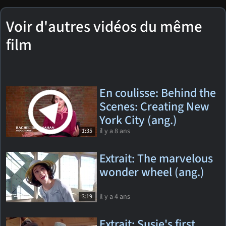
Voir d'autres vidéos du même
film
En coulisse: Behind the
Scenes: Creating New
York City (ang.)
il y a 8 ans
1:35
Extrait: The marvelous
wonder wheel (ang.)
il y a 4 ans
3:19
Extrait: Susie's first