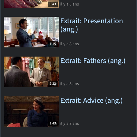
il y a 8 ans
0:43
Extrait: Presentation
(ang.)
il y a 8 ans
1:15
Extrait: Fathers (ang.)
il y a 8 ans
2:22
Extrait: Advice (ang.)
il y a 8 ans
1:43