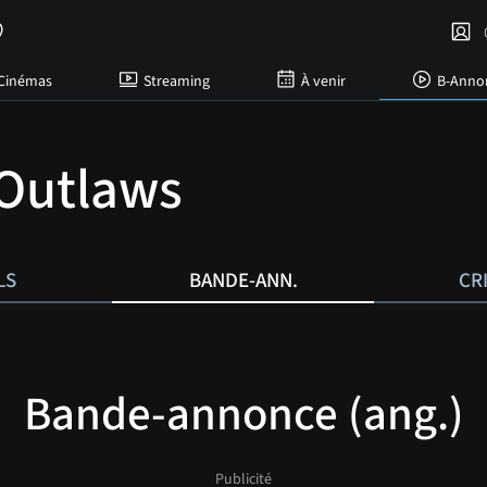
C
Cinémas
Streaming
À venir
B-Anno
Outlaws
LS
BANDE-ANN.
CR
Bande-annonce (ang.)