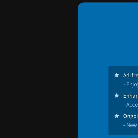
Ad-fr
- Enj
Enhan
- Acce
Ongoi
- New