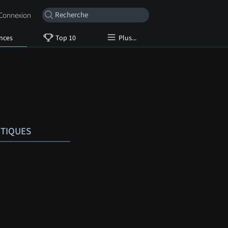
onnexion
nces
Top 10
Plus...
ITIQUES