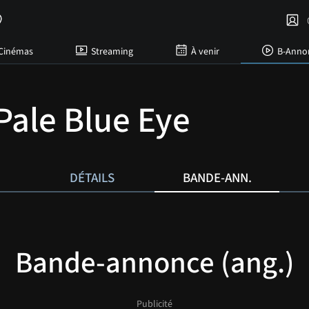
C
Cinémas
Streaming
À venir
B-Anno
Pale Blue Eye
DÉTAILS
BANDE-ANN.
Bande-annonce (ang.)