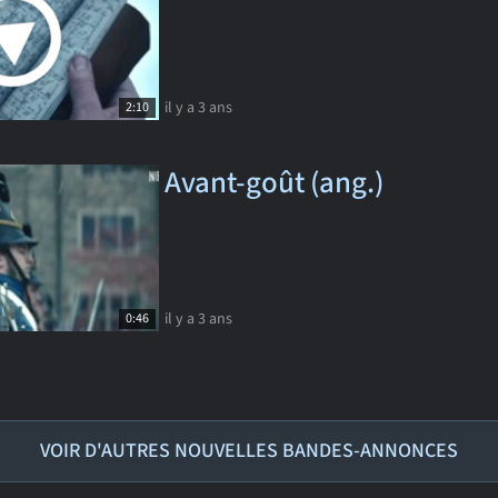
il y a 3 ans
2:10
Avant-goût (ang.)
il y a 3 ans
0:46
VOIR D'AUTRES NOUVELLES BANDES-ANNONCES