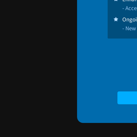
- Acce
Ongoi
- New