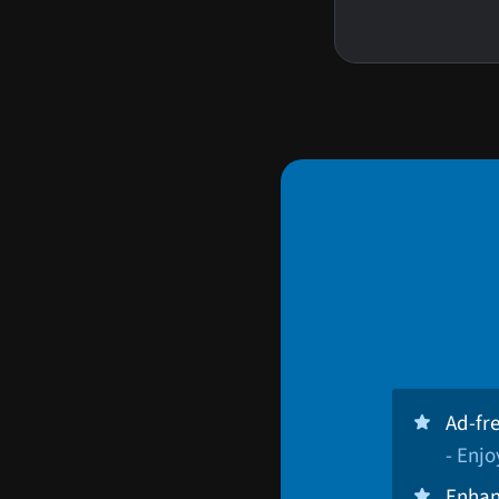
Ad-fr
- Enj
Enhan