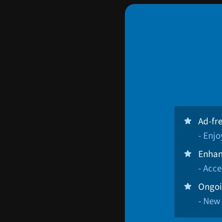
Ad-fr
- Enj
Enhan
- Acce
Ongoi
- New