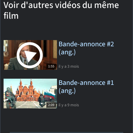
Voir d'autres vidéos du même
film
Bande-annonce #2
(ang.)
il y a 3 mois
1:55
Bande-annonce #1
(ang.)
il y a 9 mois
2:09