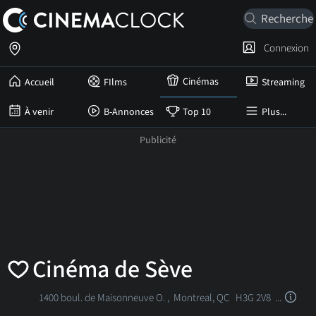
Connexion
Cinémas
Accueil
FIlms
Streaming
À venir
B-Annonces
Top 10
Plus...
Cinéma de Sève
1400 boul. de Maisonneuve O. ,
Montreal, QC
H3G 2V8 ...