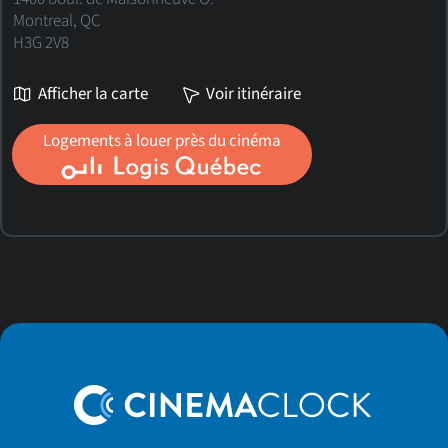
Montreal, QC
H3G 2V8
Afficher la carte
Voir itinéraire
Logements à louer près du cinéma