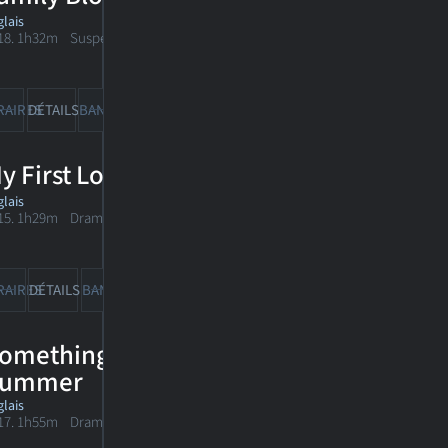
lais
18. 1h32m Suspense/horreur
RAIRES
DÉTAILS
BANDE-ANN
CRITIQUES
y First Love
lais
15. 1h29m Drame romantique
RAIRES
DÉTAILS
BANDE-ANN
CRITIQUES
omething Like
ummer
lais
17. 1h55m Drame romantique musical