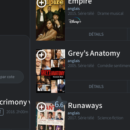
Empire
anglais
2015. Série télé
Drame musical
DÉTAILS
Grey's Anatomy
anglais
2005. Série télé
Comédie sentimen
par cote
date de sortie
DÉTAILS
crimony v.f.
6
.6
Runaways
R
2018. 2h00m Thriller dramatique
anglais
2017. Série télé
Science-fiction