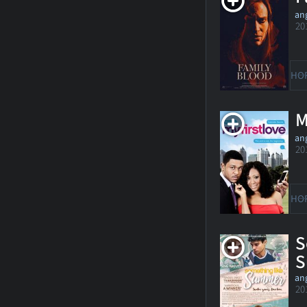
ang
20
HO
M
ang
20
HO
S
S
ang
20