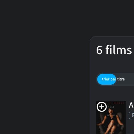
6 films
trier par titre
A