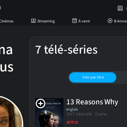
C
Cinémas
Streaming
À venir
B-Anno
ona
7 télé-séries
xus
trier par titre
13 Reasons Why
anglais
2017. Série télé
Drame