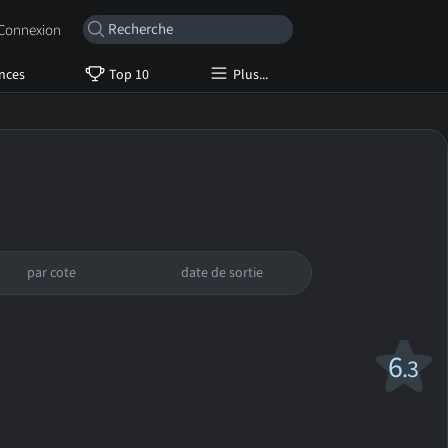
onnexion
nces
Top 10
Plus...
par cote
date de sortie
6
.3