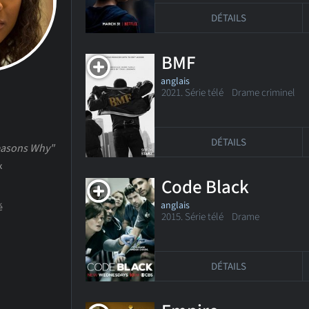
DÉTAILS
BMF
anglais
2021. Série télé Drame criminel
DÉTAILS
easons Why"
x
Code Black
anglais
2015. Série télé
Drame
DÉTAILS