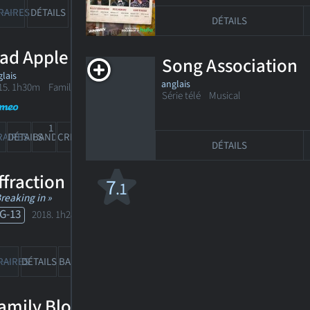
11
30
RAIRES
DÉTAILS
BANDE-ANN
CRITIQUES
DÉTAILS
ad Apple
Song Association
lais
anglais
15. 1h30m Familial
Série télé Musical
1
RAIRES
DÉTAILS
BANDE-ANN
CRITIQUES
DÉTAILS
ffraction
7
.1
Breaking in »
G-13
2018. 1h28m Suspense
2
92
RAIRES
DÉTAILS
BANDE-ANN
CRITIQUES
amily Blood