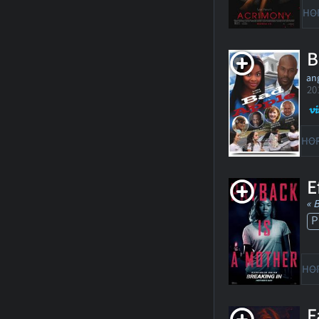
HO
B
ang
20
HO
E
« 
P
HO
F