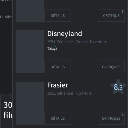
© CBS
1
DÉTAILS
CRITIQUE
Disneyland
1954. Série télé
Drame d'aventure
DÉTAILS
CRITIQUES
Frasier
8
.5
1993. Série télé
Comédie
30
films
2
DÉTAILS
CRITIQUES