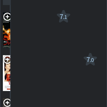
HORAIRES
DÉTAILS
CRITIQUES
Summer
7
.1
of Sam
R
1999. 2h22m Drame
44
HORAIRES
DÉTAILS
CRITIQUES
Tadpole
7
.0
PG-13
2002. 1h18m Comédie sentimentale
21
HORAIRES
DÉTAILS
CRITIQUES
Unspeakable