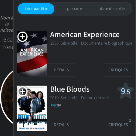
trier par titre
par cote
date de sortie
Nom à
la
naissance
American Experience
Beatrice
1988. Série télé Documentaire biographique
Neuwirth
DÉTAILS
CRITIQUES
Blue Bloods
9
.5
2010. Série télé
Drame criminel
2
DÉTAILS
CRITIQUES