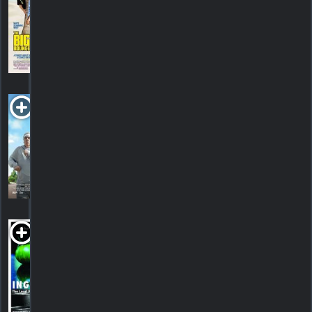
PG-13
2004. 1h28m Suspense
73
HORAIRES
DÉTAILS
CRITIQUES
Humor Me
2017. 1h33m Comédie
HORAIRES
DÉTAILS
CRITIQUES
Ingredients
2009. 1h13m Documentaire
HORAIRES
DÉTAILS
CRITIQUES