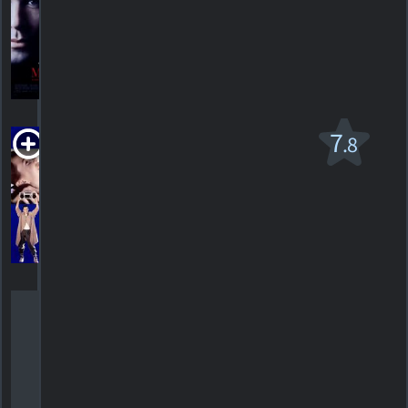
HORAIRES
DÉTAILS
CRITIQUES
Say Anything...
7
.8
PG-13
1989. 1h40m Comédie/drame sentimental
6
HORAIRES
DÉTAILS
CRITIQUES
The Standbys
2012. 1h16m Documentaire