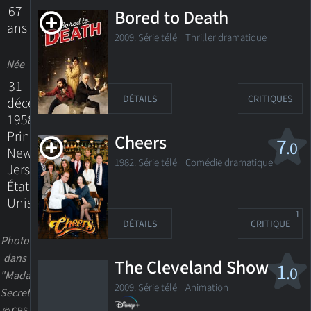
67
Bored to Death
ans
2009. Série télé
Thriller dramatique
Née
31
DÉTAILS
CRITIQUES
décembre
1958
Princeton,
Cheers
7
.0
New
1982. Série télé
Comédie dramatique
Jersey,
États-
Unis
1
DÉTAILS
CRITIQUE
Photo
dans
The Cleveland Show
1
.0
"Madam
2009. Série télé
Animation
Secretary"