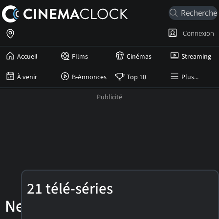
Connexion
Accueil
FIlms
Cinémas
Streaming
À venir
B-Annonces
Top 10
Plus...
Bebe
21 télé-séries
Neuwirth