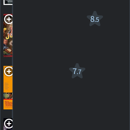
Jumanji v.f.
8
.5
PG
1995. 1h44m Action/aventure
84
HORAIRES
DÉTAILS
CRITIQUES
Liberty
7
.7
Heights
R
1999. 2h07m Drame
4
HORAIRES
DÉTAILS
CRITIQUES
Malice
1993. 1h47m Suspense