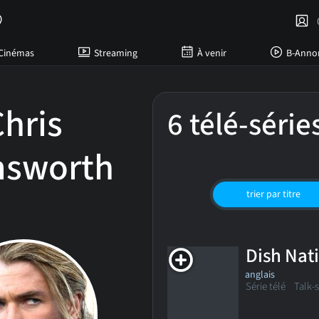
C
Cinémas
Streaming
À venir
B-Anno
hris
6 télé-série
sworth
trier par titre
Dish Nat
anglais
Série télé Talk-