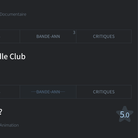
é Documentaire
3
S
BANDE-ANN
CRITIQUES
le Club
S
BANDE-ANN
CRITIQUES
?
5
.0
 Animation