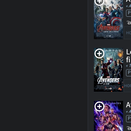
« 
P
HO
L
f
« 
P
HO
A
« 
P