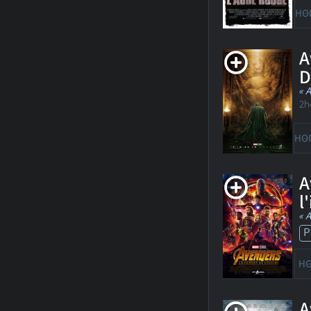
HO
A
D
« 
2h
HO
A
l
« 
P
HO
A