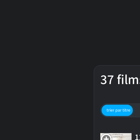
37 film
trier par titre
1