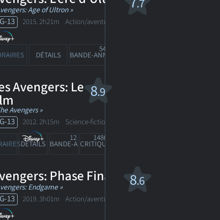
7
.7
Avengers: Age of Ultron »
G-13
2015. 2h21m Action/aventure fantastique
54
661
RAIRES
DÉTAILS
BANDE-ANN
CRITIQUES
es Avengers: Le
8
.9
ilm
The Avengers »
G-13
2012. 2h15m Science-fiction
12
1486
RAIRES
DÉTAILS
BANDE-ANN
CRITIQUES
vengers: Phase Finale
8
.6
Avengers: Endgame »
G-13
2019. 3h01m Action/aventure fantastique