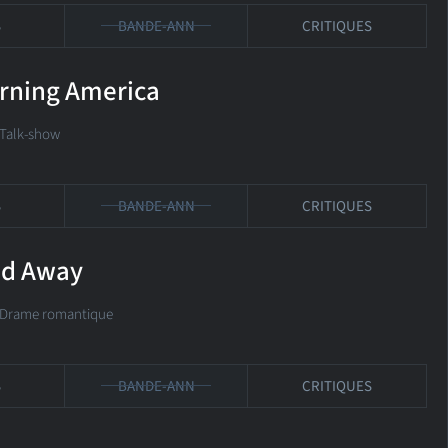
S
BANDE-ANN
CRITIQUES
rning America
 Talk-show
S
BANDE-ANN
CRITIQUES
d Away
é Drame romantique
S
BANDE-ANN
CRITIQUES