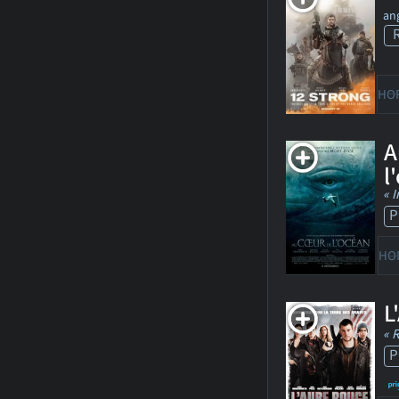
ang
HO
A
l
« I
P
HO
L
« 
P