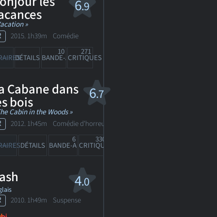
onjour les
6
.9
acances
Vacation »
R
2015. 1h39m Comédie
10
271
RAIRES
DÉTAILS
BANDE-ANN
CRITIQUES
a Cabane dans
6
.7
es bois
The Cabin in the Woods »
R
2012. 1h45m Comédie d'horreur
6
330
RAIRES
DÉTAILS
BANDE-ANN
CRITIQUES
ash
4
.0
lais
R
2010. 1h49m Suspense