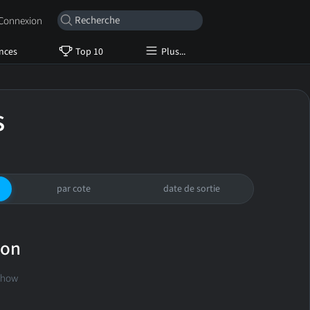
onnexion
nces
Top 10
Plus...
s
par cote
date de sortie
ion
show