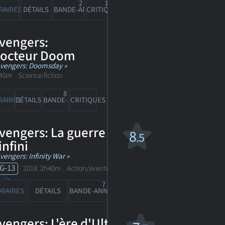
2
143
RAIRES
DÉTAILS
BANDE-ANN
CRITIQUES
vengers:
octeur Doom
Avengers: Doomsday »
45m Science-fiction
8
RAIRES
DÉTAILS
BANDE-ANN
CRITIQUES
vengers: La guerre de
8
.5
'infini
Avengers: Infinity War »
G-13
2018. 2h40m Action/aventure fantaisiste
7
1516
RAIRES
DÉTAILS
BANDE-ANN
CRITIQUES
vengers: L'ère d'Ultron