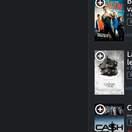
B
v
« 
HO
L
l
« 
HO
C
ang