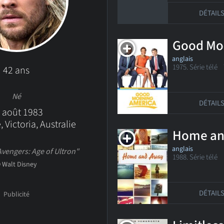
DÉTAIL
Good Mo
anglais
1975. Série télé
42 ans
Né
DÉTAIL
 août 1983
 Victoria, Australie
Home an
anglais
vengers: Age of Ultron"
1988. Série tél
 Walt Disney
DÉTAIL