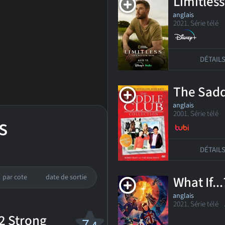
Limitless
anglais
2021. Série tél
DÉTAIL
The Sadd
anglais
2001. Série télé
s
DÉTAIL
par cote
date de sortie
What If...
anglais
2021. Série télé
2 Strong
7