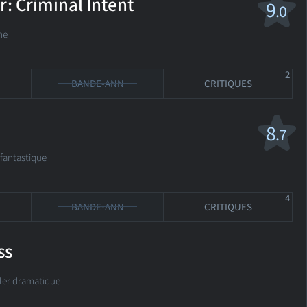
: Criminal Intent
9
.0
me
2
BANDE-ANN
CRITIQUES
8
.7
fantastique
4
BANDE-ANN
CRITIQUES
ss
ller dramatique