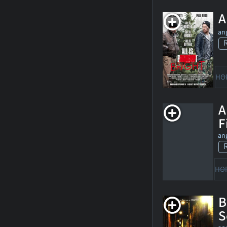
A
ang
HO
A
F
ang
HO
B
S