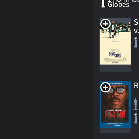
Globes
S
v.
R