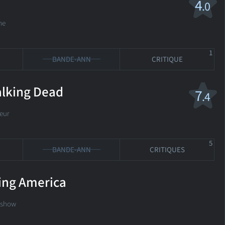
4
.0
me
1
BANDE-ANN
CRITIQUE
alking Dead
7
.4
eur
5
BANDE-ANN
CRITIQUES
ing America
k-show