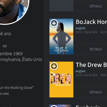
DÉTAILS
BoJack Ho
anglais
2014. Série télé
Anim
56 ans
Né
DÉTAILS
vembre 1969
nnsylvania, États-Unis
The Drew 
anglais
2020. Série télé Tal
ar the Walking Dead"
DÉTAILS
© AMC