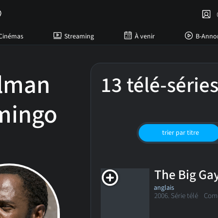
C
Cinémas
Streaming
À venir
B-Anno
lman
13 télé-série
mingo
trier par titre
The Big Ga
anglais
2006. Série télé Com