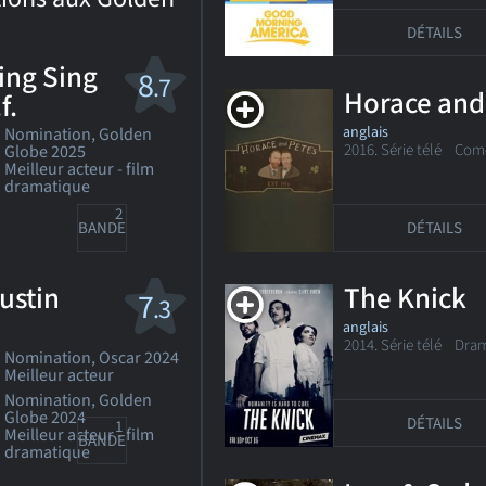
DÉTAILS
ing Sing
8
.7
Horace and
f.
anglais
Nomination, Golden
2016. Série télé
Coméd
Globe 2025
Meilleur acteur - film
dramatique
2
DÉTAILS
BANDE-ANN
ustin
The Knick
7
.3
anglais
2014. Série télé
Dra
Nomination, Oscar 2024
Meilleur acteur
Nomination, Golden
Globe 2024
DÉTAILS
1
Meilleur acteur - film
BANDE-ANN
dramatique