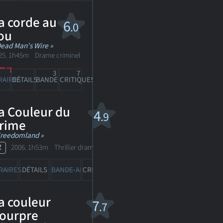
a corde au
6
.0
ou
Dead Man's Wire »
25. 1h45m Drame criminel
3
7
RAIRES
DÉTAILS
BANDE-ANN
CRITIQUES
a Couleur du
4
.9
rime
Freedomland »
R
2006. 1h53m Thriller dramatique
116
RAIRES
DÉTAILS
BANDE-ANN
CRITIQUES
a couleur
7
.7
ourpre