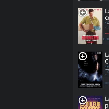
L
c
« 
20
HO
L
C
« 
HO
L
p