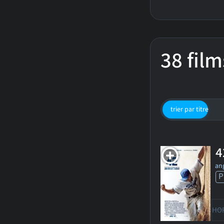
38 film
trier par titre
4
ang
P
HO