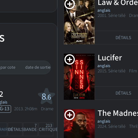
Law & Order
anglais
2001. Série télé Dra
s
DÉTAILS
Lucifer
anglais
par cote
date de sortie
2015. Série télé
Film 
2
DÉTAILS
8
.6
lais
G-13
2013. 2h08m Drame
The Madne
anglais
7
213
2024. Série télé Thri
RAIRES
DÉTAILS
BANDE-ANN
CRITIQUES