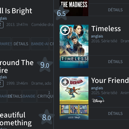
ll Is Bright
DÉTAILS
6
.5
lais
R
2013. 1h47m Comédie dramatique
Timeless
anglais
2
2016. Série télé
Drame
RAIRES
DÉTAILS
BANDE-ANN
CRITIQUES
round The
DÉTAILS
9
.0
ire
lais
Your Frien
R
1999. 1h46m Drame, ado
anglais
2025. Série télé
Anim
1
RAIRES
DÉTAILS
BANDE-ANN
CRITIQUE
eautiful
DÉTAILS
8
.0
omething