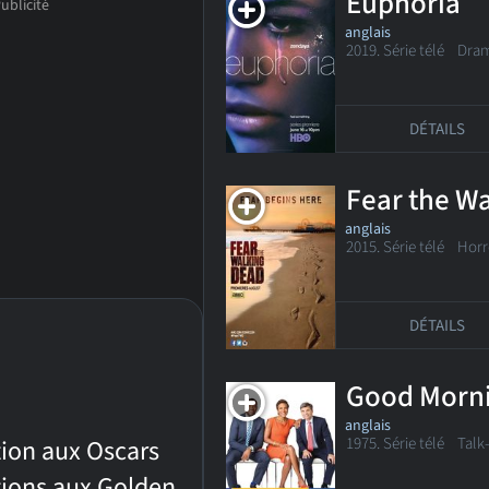
Euphoria
anglais
2019. Série télé Dra
DÉTAILS
Fear the W
anglais
2015. Série télé
Horr
DÉTAILS
Good Morn
anglais
1975. Série télé Tal
ion aux Oscars
ions aux Golden