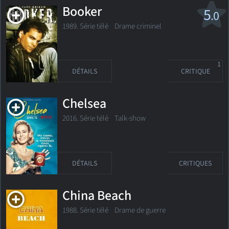
Booker
5
.0
1989. Série télé
Drame criminel
1
DÉTAILS
CRITIQUE
Chelsea
2016. Série télé
Talk-show
DÉTAILS
CRITIQUES
China Beach
1988. Série télé Drame de guerre