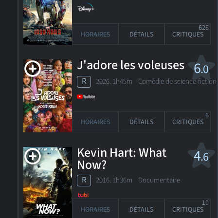
626
HORAIRES
DÉTAILS
CRITIQUES
J'adore les voleuses
6
.0
R
2026. 1h45m Comédie de science-fiction
6
HORAIRES
DÉTAILS
CRITIQUES
Kevin Hart: What
4
.6
Now?
R
2016. 1h36m Documentaire
10
HORAIRES
DÉTAILS
CRITIQUES