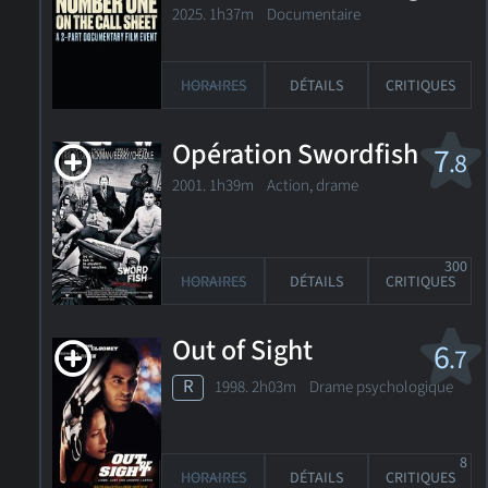
Men in Hollywood
2025. 1h37m Documentaire
HORAIRES
DÉTAILS
CRITIQUES
Opération Swordfish
7
.8
2001. 1h39m Action, drame
300
HORAIRES
DÉTAILS
CRITIQUES
Out of Sight
6
.7
R
1998. 2h03m Drame psychologique
8
HORAIRES
DÉTAILS
CRITIQUES