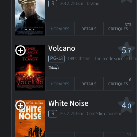
R
2012. 2h18m Drame
373
HORAIRES
DÉTAILS
CRITIQUES
Volcano
5
.7
PG-13
1997. 1h44m Thriller de science-ficti
6
HORAIRES
DÉTAILS
CRITIQUES
White Noise
4
.0
R
2022. 2h16m Comédie d'horreur
11