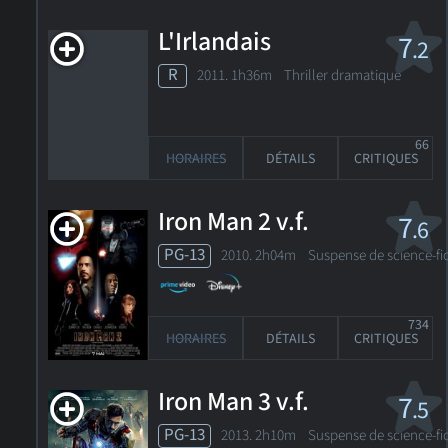
L'Irlandais
7
.2
R
2011. 1h36m Thriller dramatique
66
HORAIRES
DÉTAILS
CRITIQUES
Iron Man 2 v.f.
7
.6
PG-13
2010. 2h04m Suspense de science-fi
734
HORAIRES
DÉTAILS
CRITIQUES
Iron Man 3 v.f.
7
.5
PG-13
2013. 2h10m Suspense de science-fi