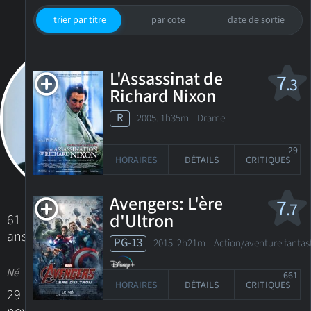
trier par titre
par cote
date de sortie
L'Assassinat de
7
.3
Richard Nixon
R
2005. 1h35m Drame
29
HORAIRES
DÉTAILS
CRITIQUES
Avengers: L'ère
7
.7
d'Ultron
61
ans
PG-13
2015. 2h21m Action/aventure fantas
Né
661
HORAIRES
DÉTAILS
CRITIQUES
29