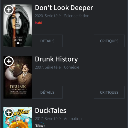
Don't Look Deeper
2020. Série télé Science-fiction
DÉTAILS
CRITIQUES
Drunk History
2007. Série télé
Comédie
DÉTAILS
CRITIQUES
DuckTales
2017. Série télé
Animation