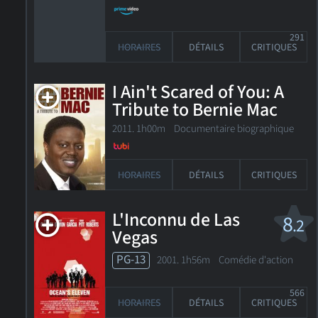
291
HORAIRES
DÉTAILS
CRITIQUES
I Ain't Scared of You: A
Tribute to Bernie Mac
2011. 1h00m Documentaire biographique
HORAIRES
DÉTAILS
CRITIQUES
L'Inconnu de Las
8
.2
Vegas
PG-13
2001. 1h56m Comédie d'action
566
HORAIRES
DÉTAILS
CRITIQUES