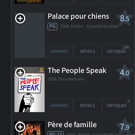
Palace pour chiens
8
.5
PG
2008. 1h40m Comédie familiale
256
HORAIRES
DÉTAILS
CRITIQUES
The People Speak
4
.0
2008. Documentaire
2
HORAIRES
DÉTAILS
CRITIQUES
Père de famille
7
.9
PG-13
2000. 2h05m Comédie/drame sentim