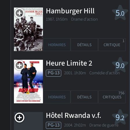
Hamburger Hill
5
.0
1987. 1h50m Drame d'action
1
HORAIRES
DÉTAILS
CRITIQUE
Heure Limite 2
9
.0
PG-13
2001. 1h30m Comédie d'action
756
HORAIRES
DÉTAILS
CRITIQUES
Hôtel Rwanda v.f.
9
.2
PG-13
2004. 2h02m Drame de guerre