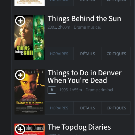
Things Behind the Sun
2001. 2h00m Drame musical
HORAIRES
DÉTAILS
CRITIQUES
Things to Do in Denver
When You're Dead
R
1995. 1h55m Drame criminel
HORAIRES
DÉTAILS
CRITIQUES
The Topdog Diaries