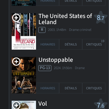
HORAIRES
DÉTAILS
CRITIQUES
The United States of
8
.7
Leland
R
2003. 1h48m Drame criminel
19
HORAIRES
DÉTAILS
CRITIQUES
Unstoppable
PG-13
2024. 1h56m Drame
HORAIRES
DÉTAILS
CRITIQUES
Vol
7
.6