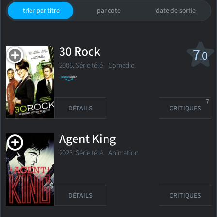
trier par titre
par cote
date de sortie
30 Rock
7
.0
2006. Série télé
Comédie
7
DÉTAILS
CRITIQUES
Agent King
2023. Série télé Animation
DÉTAILS
CRITIQUES