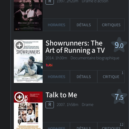
R
1997. 2h20m Drame d'action
HORAIRES
DÉTAILS
CRITIQUES
Showrunners: The
9
.0
Art of Running a TV
Show
2014. 1h30m Documentaire biographique
1
HORAIRES
DÉTAILS
CRITIQUE
Talk to Me
7
.5
R
2007. 1h58m Drame
12
HORAIRES
DÉTAILS
CRITIQUES