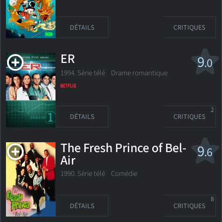
DÉTAILS
CRITIQUES
ER
9
.0
1994. Série télé
Drame romantique
2
DÉTAILS
CRITIQUES
The Fresh Prince of Bel-
9
.6
Air
1990. Série télé
Comédie
8
DÉTAILS
CRITIQUES