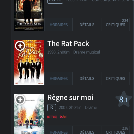
234
HORAIRES
DÉTAILS
CRITIQUES
The Rat Pack
1998. 2h00m Drame musical
HORAIRES
DÉTAILS
CRITIQUES
Règne sur moi
8
.1
R
2007. 2h04m Drame
238
HORAIRES
DÉTAILS
CRITIQUES