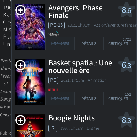
novembre
Avengers: Phase
1964
8
.6
Finale
Kansas
City,
PG-13
2019. 3h01m Action/aventure fantas
Missouri,
États-
1721
Unis
HORAIRES
DÉTAILS
CRITIQUES
Photo
Basket spatial: Une
6
.3
dans
nouvelle ère
"Years
PG
2021. 1h55m Animation
of
Living
152
Dangerously"
HORAIRES
DÉTAILS
CRITIQUES
© National
Geographic
Boogie Nights
8
.3
R
1997. 2h32m Drame