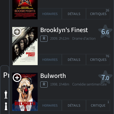
26
HORAIRES
DÉTAILS
CRITIQUES
Brooklyn's Finest
6
.6
R
2009. 2h12m Drame d'action
76
HORAIRES
DÉTAILS
CRITIQUES
Prix
Bulworth
7
.0
R
1998. 1h48m Comédie sentimentale
1 nomination
aux Oscars
2 Golden
1
Globes
HORAIRES
DÉTAILS
CRITIQUE
+ 4