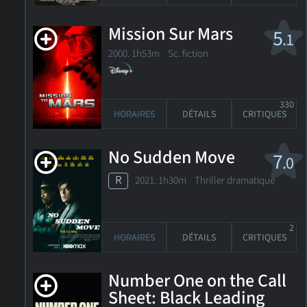
Mission Sur Mars
5
.1
2000. 1h53m Sc. fiction
330
HORAIRES
DÉTAILS
CRITIQUES
No Sudden Move
7
.0
R
2021. 1h30m Thriller dramatique
2
HORAIRES
DÉTAILS
CRITIQUES
Number One on the Call
Sheet: Black Leading