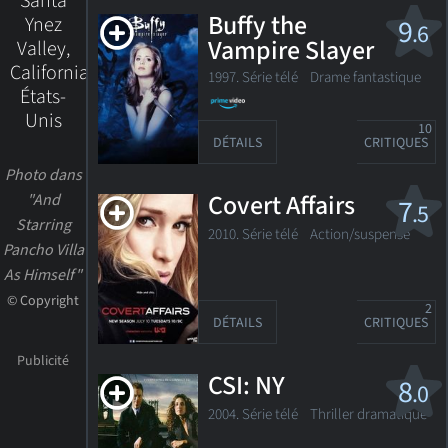
Santa
Buffy the
Ynez
9
.6
Vampire Slayer
Valley,
California,
1997. Série télé Drame fantastique
États-
Unis
10
DÉTAILS
CRITIQUES
Photo dans
Covert Affairs
"And
7
.5
Starring
2010. Série télé
Action/suspense
Pancho Villa
As Himself"
© Copyright
2
DÉTAILS
CRITIQUES
CSI: NY
8
.0
2004. Série télé
Thriller dramatique