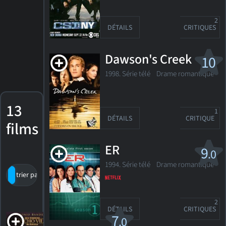
2
DÉTAILS
CRITIQUES
Dawson's Creek
10
1998. Série télé
Drame romantique
13
1
DÉTAILS
CRITIQUE
films
ER
9
.0
1994. Série télé
Drame romantique
trier par titre
par cote
date de sortie
2
DÉTAILS
CRITIQUES
And
7
.0