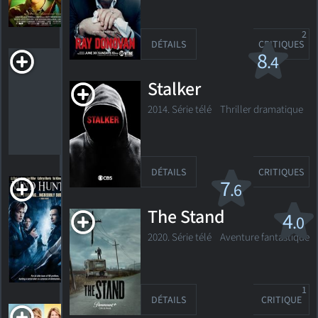
575
HORAIRES
DÉTAILS
CRITIQUES
2
DÉTAILS
CRITIQUES
Presque Célèbre
8
.4
R
2000. 2h02m Comédie/drame sentimental
Stalker
2014. Série télé Thriller dramatique
170
HORAIRES
DÉTAILS
CRITIQUES
DÉTAILS
CRITIQUES
Psycho-
7
.6
traqueurs
The Stand
4
.0
R
2004. 1h46m Action/suspense
2020. Série télé Aventure fantastique
75
HORAIRES
DÉTAILS
CRITIQUES
1
DÉTAILS
CRITIQUE
Switched for