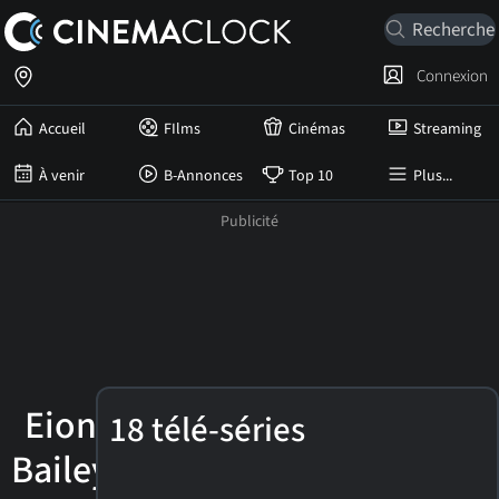
Connexion
Accueil
FIlms
Cinémas
Streaming
À venir
B-Annonces
Top 10
Plus...
Eion
18 télé-séries
Bailey