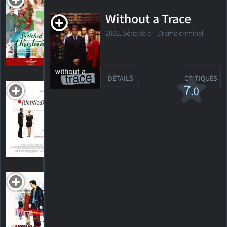
Christmas
Without a Trace
2017. 1h30m Drame romantique
2002. Série télé Drame criminel
HORAIRES
DÉTAILS
CRITIQUES
DÉTAILS
CRITIQUES
Untitled
7
.0
R
2009. 1h36m Comédie dramatique musicale
1
HORAIRES
DÉTAILS
CRITIQUE
The Young
Unknowns
2000. 1h27m Drame