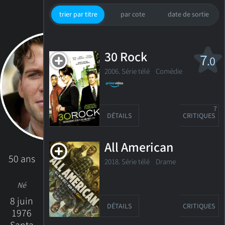
trier par titre
par cote
date de sortie
30 Rock
7
.0
2006. Série télé
Comédie
7
DÉTAILS
CRITIQUES
All American
50 ans
2018. Série télé
Drame
Né
8 juin
DÉTAILS
CRITIQUES
1976