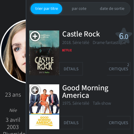
trier par titre
par cote
date de sortie
Castle Rock
6
.0
2018. Série télé
Drame fantastique
2
DÉTAILS
CRITIQUES
Good Morning
America
23 ans
1975. Série télé Talk-show
Née
3 avril
DÉTAILS
CRITIQUES
2003