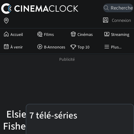
Connexion
Accueil
FIlms
Cinémas
Streaming
À venir
B-Annonces
Top 10
Plus...
Elsie
7 télé-séries
Fisher