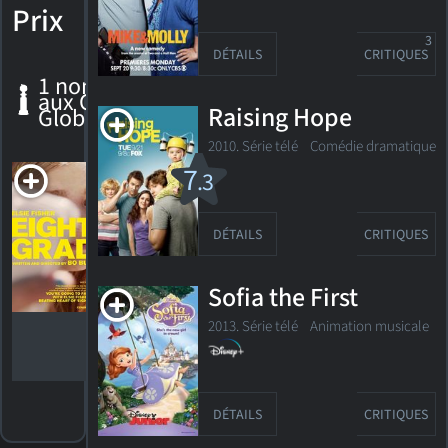
Prix
3
DÉTAILS
CRITIQUES
1 nomination
aux Golden
Raising Hope
Globes
2010. Série télé
Comédie dramatique
Ma
7
.3
huitieme
année
Nomination,
DÉTAILS
CRITIQUES
Golden
Globe 2019
Meilleure
actrice - film
Sofia the First
musical ou
comédie
2013. Série télé
Animation musicale
DÉTAILS
CRITIQUES