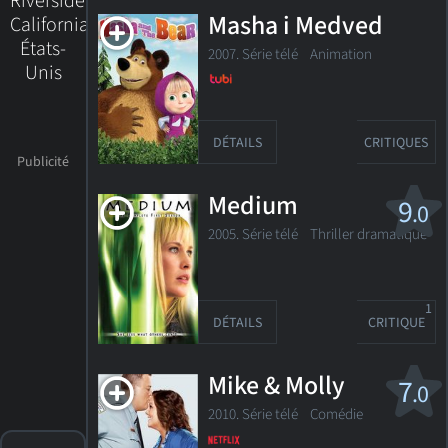
Riverside,
Masha i Medved
California,
États-
2007. Série télé
Animation
Unis
DÉTAILS
CRITIQUES
Medium
9
.0
2005. Série télé Thriller dramatique
1
DÉTAILS
CRITIQUE
Mike & Molly
7
.0
2010. Série télé
Comédie