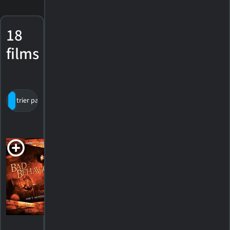
18
films
trier par titre
par cote
date de sortie
Bad
Behavior
2013. 1h23m Suspense
HORAIRES
DÉTAILS
CRITIQUES