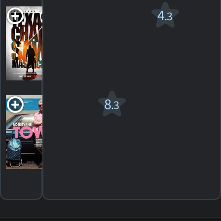
Texas Chainsaw
4
.3
Massacre
R
2022. 1h21m Suspense/horreur
10
HORAIRES
DÉTAILS
CRITIQUES
Tow
8
.3
2026. 1h45m Drame
3
HORAIRES
DÉTAILS
CRITIQUES