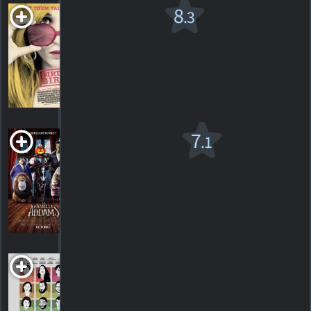
Dirty Girl
8
.3
R
2010. 1h30m Drame
6
HORAIRES
DÉTAILS
CRITIQUES
La Famille
7
.1
Addams
PG
2019. 1h26m Animation
150
HORAIRES
DÉTAILS
CRITIQUES
Family Squares
2022. 1h30m Comédie dramatique