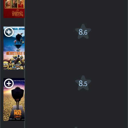
HORAIRES
DÉTAILS
CRITIQUES
Détestable
8
.6
Moi
PG
2010. 1h35m Animation
496
HORAIRES
DÉTAILS
CRITIQUES
Détestable
8
.5
moi 2
PG
2013. 1h38m Animation
511
HORAIRES
DÉTAILS
CRITIQUES