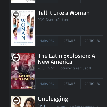
Tell It Like a Woman
2022. Drame d'action
HORAIRES
DÉTAILS
CRITIQUES
The Latin Explosion: A
New America
2015. 1h05m Documentaire musical
HORAIRES
DÉTAILS
CRITIQUES
Unplugging
R
2022. 1h34m Comédie romantique