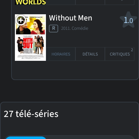
Without Men
1
.0
R
2011. Comédie
2
HORAIRES
DÉTAILS
CRITIQUES
27 télé-séries