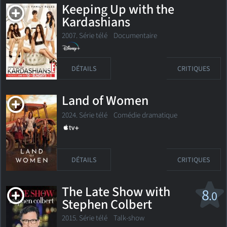
Keeping Up with the
Kardashians
2007. Série télé
Documentaire
DÉTAILS
CRITIQUES
Land of Women
2024. Série télé Comédie dramatique
DÉTAILS
CRITIQUES
The Late Show with
8
.0
Stephen Colbert
2015. Série télé
Talk-show