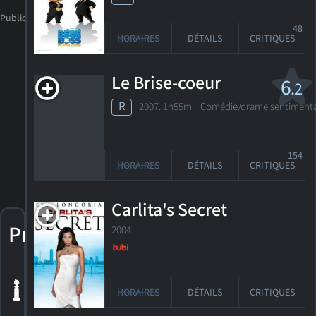
48
HORAIRES
DÉTAILS
CRITIQUES
Le Brise-coeur
6
.2
R
2007. 1h55m Comédie/drame sentiment
154
HORAIRES
DÉTAILS
CRITIQUES
Carlita's Secret
Prix
2004.
1 nomination
aux Golden
HORAIRES
DÉTAILS
CRITIQUES
Globes