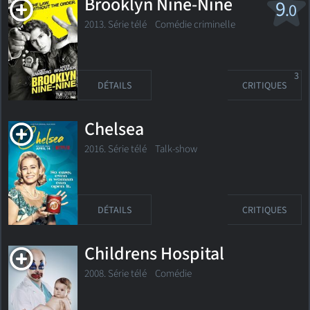
Brooklyn Nine-Nine
9
.0
2013. Série télé
Comédie criminelle
3
DÉTAILS
CRITIQUES
Chelsea
2016. Série télé
Talk-show
DÉTAILS
CRITIQUES
Childrens Hospital
2008. Série télé
Comédie