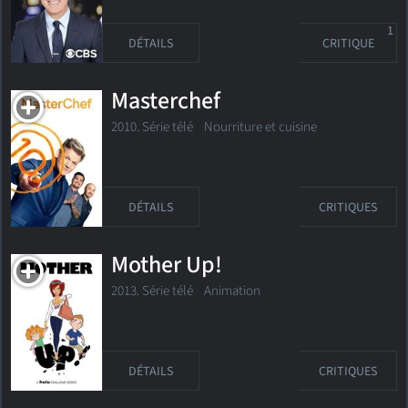
1
DÉTAILS
CRITIQUE
Masterchef
2010. Série télé
Nourriture et cuisine
DÉTAILS
CRITIQUES
Mother Up!
2013. Série télé Animation
DÉTAILS
CRITIQUES