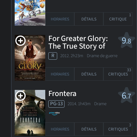
1
HORAIRES
DÉTAILS
CRITIQUE
For Greater Glory:
9
.8
The True Story of
Cristiada
R
2012. 2h23m Drame de guerre
33
HORAIRES
DÉTAILS
CRITIQUES
Frontera
6
.7
PG-13
2014. 1h43m Drame
3
HORAIRES
DÉTAILS
CRITIQUES