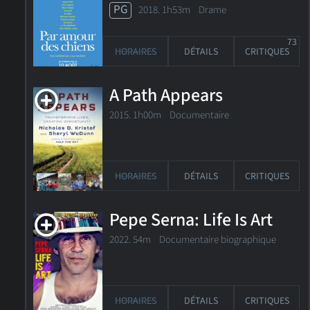
PG
2018. 1h53m Drame
73
HORAIRES
DÉTAILS
CRITIQUES
A Path Appears
2015. 1h00m Documentaire
HORAIRES
DÉTAILS
CRITIQUES
Pepe Serna: Life Is Art
2022. 54m Documentaire biographique
HORAIRES
DÉTAILS
CRITIQUES