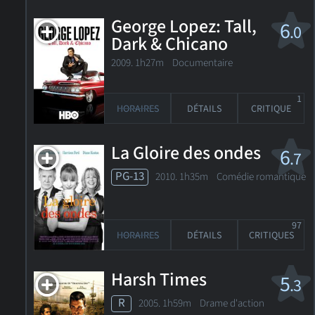
George Lopez: Tall,
6
.0
Dark & Chicano
2009. 1h27m Documentaire
1
HORAIRES
DÉTAILS
CRITIQUE
La Gloire des ondes
6
.7
PG-13
2010. 1h35m Comédie romantique
97
HORAIRES
DÉTAILS
CRITIQUES
Harsh Times
5
.3
R
2005. 1h59m Drame d'action