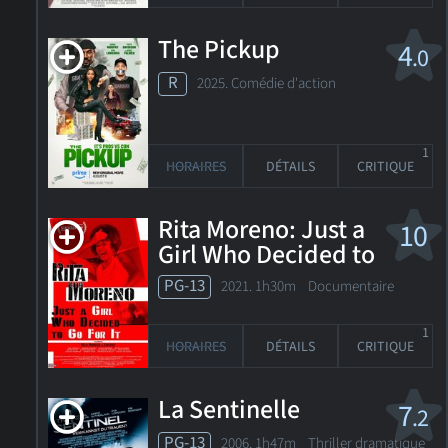
The Pickup
4
.0
R
2025. Comédie d'action
1
HORAIRES
DÉTAILS
CRITIQUE
Rita Moreno: Just a
10
Girl Who Decided to
Go for It
PG-13
2021. 1h30m Documentaire
1
HORAIRES
DÉTAILS
CRITIQUE
La Sentinelle
7
.2
PG-13
2006. 1h47m Thriller dramatique