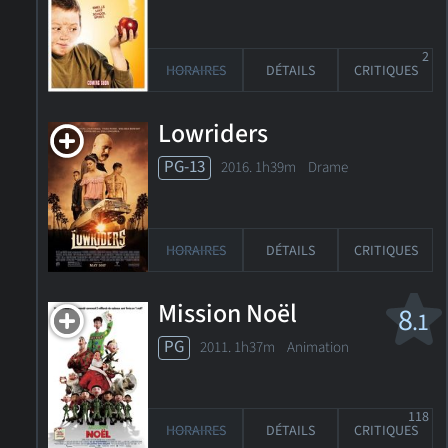
2
HORAIRES
DÉTAILS
CRITIQUES
Lowriders
PG-13
2016. 1h39m Drame
HORAIRES
DÉTAILS
CRITIQUES
Mission Noël
8
.1
PG
2011. 1h37m Animation
118
HORAIRES
DÉTAILS
CRITIQUES