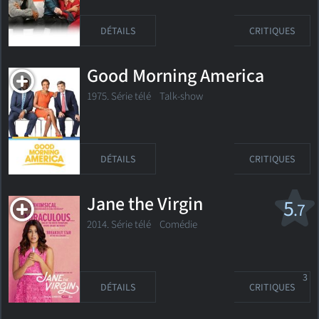
DÉTAILS
CRITIQUES
Good Morning America
1975. Série télé Talk-show
DÉTAILS
CRITIQUES
Jane the Virgin
5
.7
2014. Série télé
Comédie
3
DÉTAILS
CRITIQUES