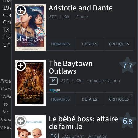
mars
Aristotle and Dante
1975
Corpus
2022. 1h36m Drame
Christi,
TX,
États-
Unis
HORAIRES
DÉTAILS
CRITIQUES
The Baytown
7
.7
Outlaws
R
2012. 1h38m Comédie d'action
Photo
dans
3
"Welcome
HORAIRES
DÉTAILS
CRITIQUES
to
the
Le bébé boss: affaire
6
Family"
.8
de famille
© NBC
PG
2021. 1h47m Animation