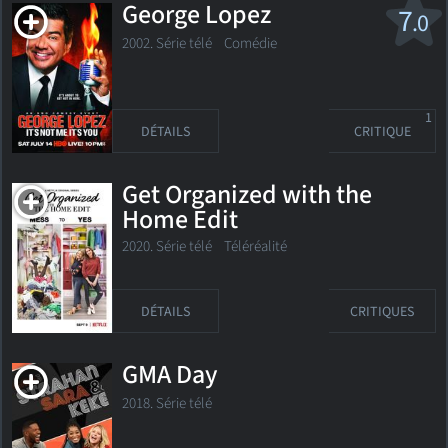
George Lopez
7
.0
2002. Série télé Comédie
1
DÉTAILS
CRITIQUE
Get Organized with the
Home Edit
2020. Série télé Téléréalité
DÉTAILS
CRITIQUES
GMA Day
2018. Série télé