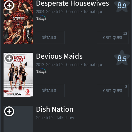
Desperate Housewives
8
.9
2004. Série télé
Comédie dramatique
12
DÉTAILS
CRITIQUES
Devious Maids
8
.5
2013. Série télé
Comédie dramatique
2
DÉTAILS
CRITIQUES
Dish Nation
Série télé Talk-show