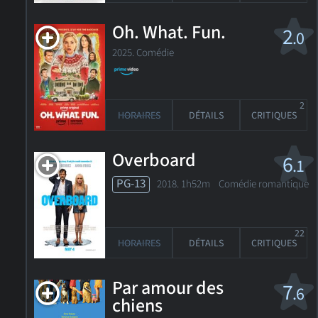
Oh. What. Fun.
2
.0
2025. Comédie
2
HORAIRES
DÉTAILS
CRITIQUES
Overboard
6
.1
PG-13
2018. 1h52m Comédie romantique
22
HORAIRES
DÉTAILS
CRITIQUES
Par amour des
7
.6
chiens