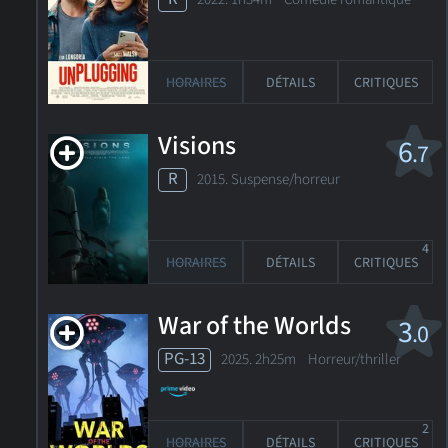
HORAIRES
DÉTAILS
CRITIQUES
Visions
6
.7
R
2015. Suspense/horreur
4
HORAIRES
DÉTAILS
CRITIQUES
War of the Worlds
3
.0
PG-13
2025. 2h25m Horreur/thriller
2
HORAIRES
DÉTAILS
CRITIQUES