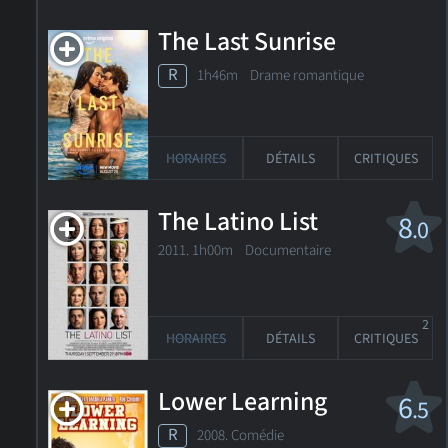
The Last Sunrise
R
1h46m Drame romantique
HORAIRES
DÉTAILS
CRITIQUES
The Latino List
8
.0
2011. 1h00m Documentaire
2
HORAIRES
DÉTAILS
CRITIQUES
Lower Learning
6
.5
R
2008. Comédie