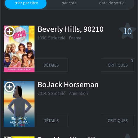
trier par titre
par cote
date de sortie
Beverly Hills, 90210
10
1990. Série télé
Drame
3
DÉTAILS
CRITIQUES
BoJack Horseman
2014. Série télé
Animation
DÉTAILS
CRITIQUES