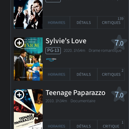
139
HORAIRES
DÉTAILS
CRITIQUES
Sylvie's Love
7
.0
PG-13
2020. 1h54m Drame romantique
2
HORAIRES
DÉTAILS
CRITIQUES
Teenage Paparazzo
7
.0
2010. 1h34m Documentaire
1
HORAIRES
DÉTAILS
CRITIQUE