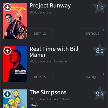
Project Runway
1
.0
2004. Série télé
1
DÉTAILS
CRITIQUE
Real Time with Bill
8
.0
Maher
2003. Série télé Comédie
1
DÉTAILS
CRITIQUE
The Simpsons
9
.3
1989. Série télé
Animation