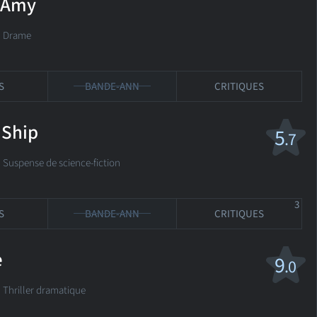
 Amy
é Drame
S
BANDE-ANN
CRITIQUES
 Ship
5
.7
uspense de science-fiction
3
S
BANDE-ANN
CRITIQUES
e
9
.0
hriller dramatique