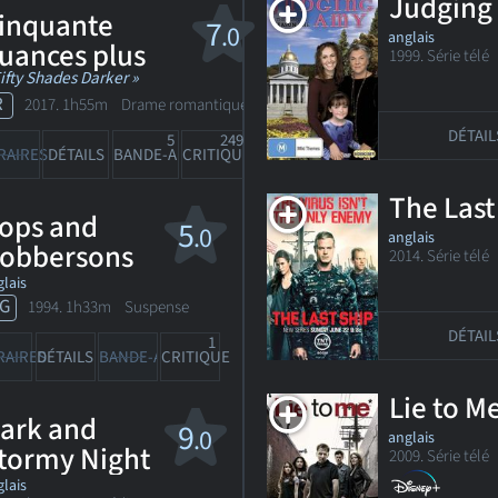
Judging
inquante
7
.0
anglais
uances plus
1999. Série tél
ombres
Fifty Shades Darker »
R
2017. 1h55m Drame romantique
DÉTAIL
5
249
RAIRES
DÉTAILS
BANDE-ANN
CRITIQUES
The Last
ops and
5
.0
anglais
obbersons
2014. Série télé
S
lais
G
1994. 1h33m Suspense
DÉTAIL
1
RAIRES
DÉTAILS
BANDE-ANN
CRITIQUE
Lie to M
ark and
9
.0
anglais
tormy Night
2009. Série télé
T
lais