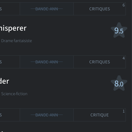
6
S
BANDE-ANN
CRITIQUES
hisperer
9
.5
 Drame fantaisiste
4
S
BANDE-ANN
CRITIQUES
der
8
.0
 Science-fiction
1
S
BANDE-ANN
CRITIQUE