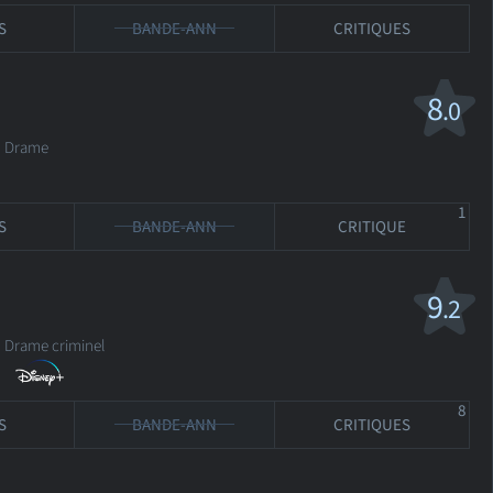
S
BANDE-ANN
CRITIQUES
8
.0
Drame
1
S
BANDE-ANN
CRITIQUE
9
.2
rame criminel
8
S
BANDE-ANN
CRITIQUES