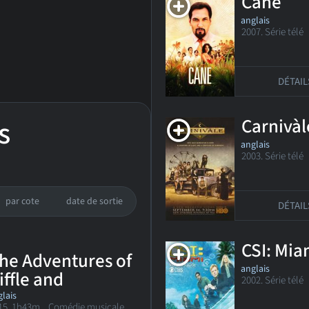
Cane
anglais
2007. Série tél
DÉTAIL
s
Carnivàl
anglais
2003. Série télé
D
par cote
date de sortie
DÉTAIL
CSI: Mia
he Adventures of
anglais
iffle and
2002. Série télé
A
hooster
lais
15. 1h43m Comédie musicale