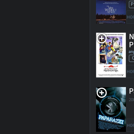
P
HO
N
P
ang
HO
P
20
HO