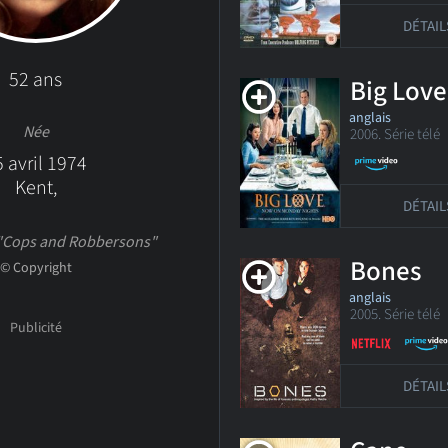
DÉTAIL
52 ans
Big Love
anglais
Née
2006. Série télé
 avril 1974
Kent,
DÉTAIL
"Cops and Robbersons"
Bones
© Copyright
anglais
2005. Série télé
D
DÉTAIL