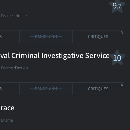
9
.7
rame criminel
3
S
BANDE-ANN
CRITIQUES
val Criminal Investigative Service
10
rame d'action
4
S
BANDE-ANN
CRITIQUES
Grace
é Drame