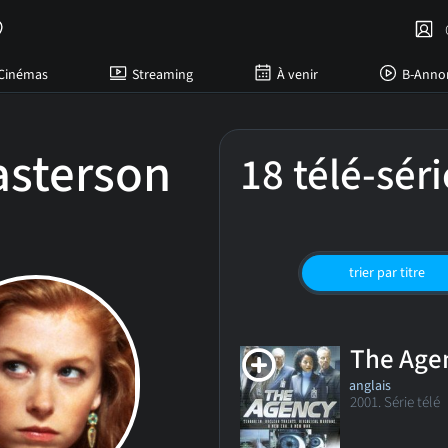
C
Cinémas
Streaming
À venir
B-Anno
asterson
18 télé-séri
trier par titre
The Age
anglais
2001. Série télé