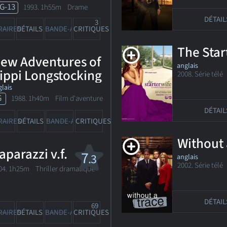
G-13
1993. 1h55m Drame
DÉTAIL
3
RAIRES
DÉTAILS
BANDE-ANN
CRITIQUES
The Star
ew Adventures of
anglais
ippi Longstocking
2008. Série tél
lais
G
1988. 1h40m Film d'aventure
DÉTAIL
RAIRES
DÉTAILS
BANDE-ANN
CRITIQUES
Without 
aparazzi v.f.
7
.3
anglais
2002. Série tél
04. 1h25m Thriller dramatique
DÉTAIL
69
RAIRES
DÉTAILS
BANDE-ANN
CRITIQUES