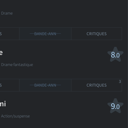
é Drame
S
BANDE-ANN
CRITIQUES
e
8
.0
rame fantastique
3
S
BANDE-ANN
CRITIQUES
mi
9
.0
ction/suspense