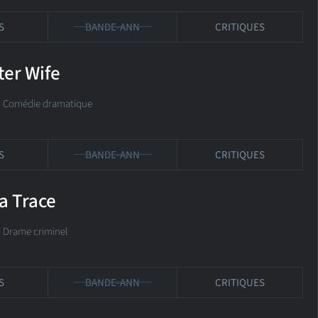
S
BANDE-ANN
CRITIQUES
ter Wife
é Comédie dramatique
S
BANDE-ANN
CRITIQUES
a Trace
é Drame criminel
S
BANDE-ANN
CRITIQUES