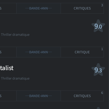
3
S
BANDE-ANN
CRITIQUES
9
.0
 Thriller dramatique
1
S
BANDE-ANN
CRITIQUE
alist
9
.3
hriller dramatique
6
S
BANDE-ANN
CRITIQUES