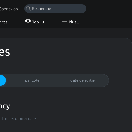
onnexion
nces
Top 10
Plus...
es
par cote
date de sortie
ncy
 Thriller dramatique