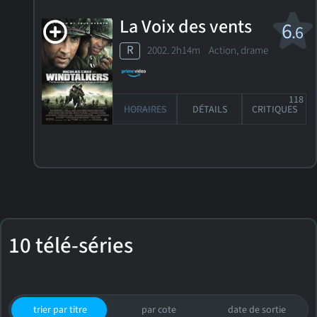
La Voix des vents
6
.6
R
2002. 2h14m Action, drame
118
HORAIRES
DÉTAILS
CRITIQUES
10 télé-séries
trier par titre
par cote
date de sortie