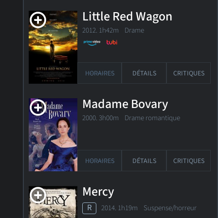
Little Red Wagon
2012. 1h42m Drame
HORAIRES
DÉTAILS
CRITIQUES
Madame Bovary
2000. 3h00m Drame romantique
HORAIRES
DÉTAILS
CRITIQUES
Mercy
R
2014. 1h19m Suspense/horreur