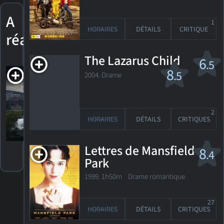
A
1
HORAIRES
DÉTAILS
CRITIQUE
réalisé
The Lazarus Child
6
.5
Emily
8
.5
2004. Drame
R
2022. 2h10m Drame biographique
2
HORAIRES
DÉTAILS
CRITIQUES
8
HORAIRES
DÉTAILS
CRITIQUES
Lettres de Mansfield
8
.4
Park
1999. 1h50m Drame romantique
27
HORAIRES
DÉTAILS
CRITIQUES