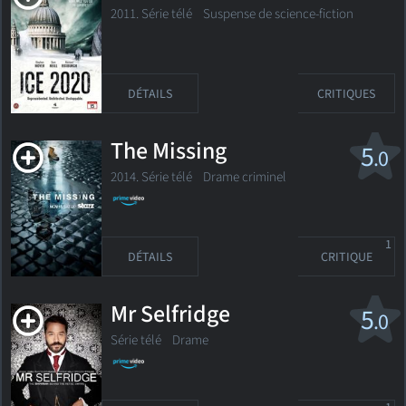
2011. Série télé
Suspense de science-fiction
DÉTAILS
CRITIQUES
The Missing
5
.0
2014. Série télé
Drame criminel
1
DÉTAILS
CRITIQUE
Mr Selfridge
5
.0
Série télé
Drame