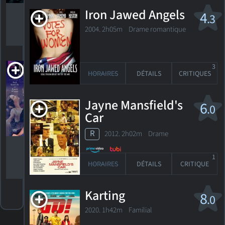
film ou
Iron Jawed Angels
4
mini-série
.3
2004. 2h05m Drame romantique
Madame
3
HORAIRES
DÉTAILS
CRITIQUES
Bovary
Nomination,
Golden
Jayne Mansfield's
6
.0
Globe 2001
Car
Meilleure
actrice -
télévision -
R
2012. 2h02m Drame
film ou
mini-série
1
HORAIRES
DÉTAILS
CRITIQUE
Karting
8
.0
2020. 1h42m Familial