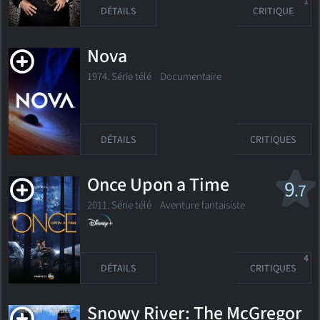
1
DÉTAILS
CRITIQUE
Nova
1974. Série télé
Documentaire
DÉTAILS
CRITIQUES
Once Upon a Time
9
.7
2011. Série télé
Aventure fantaisiste
4
DÉTAILS
CRITIQUES
Snowy River: The McGregor