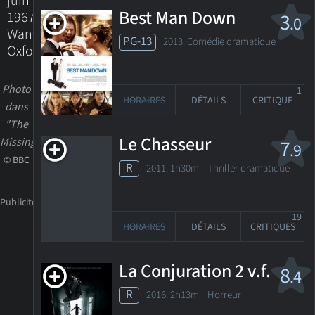
juin
Best Man Down
1967
3
.0
Wantage,
PG-13
2013. Comédie dramatique
Oxfordshire,
Photo
1
HORAIRES
DÉTAILS
CRITIQUE
dans
"The
Le Chasseur
Missing"
7
.9
© BBC
R
2011. 1h30m Thriller dramatique
19
HORAIRES
DÉTAILS
CRITIQUES
La Conjuration 2 v.f.
8
.4
R
2016. 2h13m Horreur