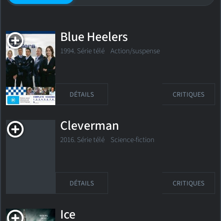
Blue Heelers
1994. Série télé
Action/suspense
DÉTAILS
CRITIQUES
Cleverman
2016. Série télé Science-fiction
DÉTAILS
CRITIQUES
Ice