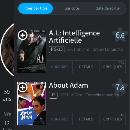
trier par titre
par cote
date de sortie
A.I.: Intelligence
6
.6
Artificielle
PG-13
2001. 2h24m Drame fantaisiste
934
HORAIRES
DÉTAILS
CRITIQUES
About Adam
7
.8
59
R
2001. 1h37m Comédie romantique
ans
Née
19
HORAIRES
DÉTAILS
CRITIQUES
12