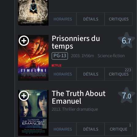
HORAIRES
DÉTAILS
CRITIQUES
Prisonniers du
6
.7
temps
PG-13
2003. 1h56m Science-fiction
223
HORAIRES
DÉTAILS
CRITIQUES
The Truth About
7
.0
Emanuel
2013. Thriller dramatique
1
HORAIRES
DÉTAILS
CRITIQUE