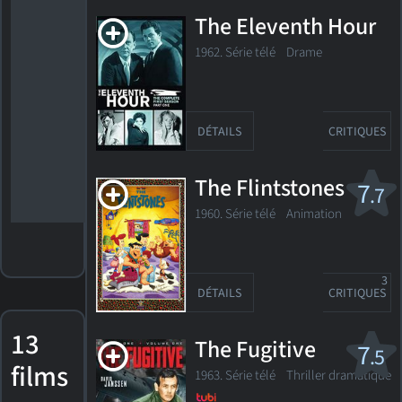
Meilleur
acteur -
The Eleventh Hour
série
télévisée -
1962. Série télé Drame
musical ou
comédie
Nomination,
Golden
Globe 1972
DÉTAILS
CRITIQUES
Meilleur
acteur -
série
The Flintstones
télévisée -
7
.7
musical ou
comédie
1960. Série télé
Animation
3
DÉTAILS
CRITIQUES
13
The Fugitive
7
.5
films
1963. Série télé Thriller dramatique