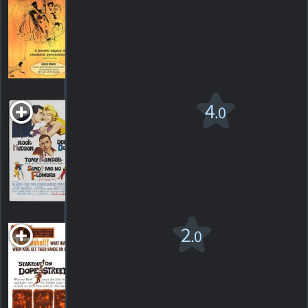
Eye
1960. 1h08m Drame
HORAIRES
DÉTAILS
CRITIQUES
Send Me No
4
.0
Flowers
1964. 1h40m Comédie romantique
1
HORAIRES
DÉTAILS
CRITIQUE
Stakeout on
2
.0
Dope Street
1958. 1h23m Drame criminel
1