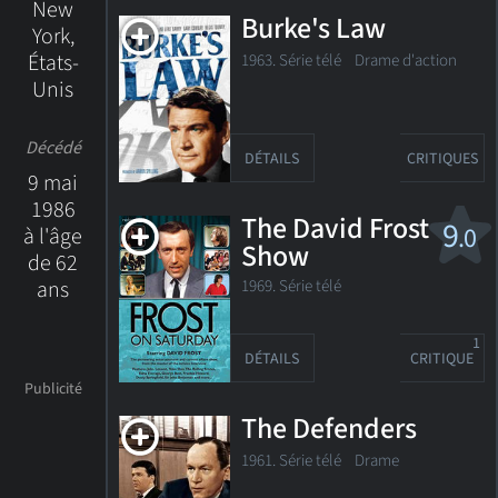
New
Burke's Law
York,
États-
1963. Série télé Drame d'action
Unis
Décédé
DÉTAILS
CRITIQUES
9 mai
1986
The David Frost
9
.0
à l'âge
Show
de 62
1969. Série télé
ans
1
DÉTAILS
CRITIQUE
The Defenders
1961. Série télé Drame