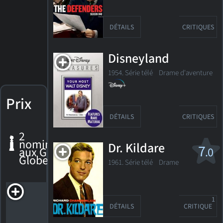
DÉTAILS
CRITIQUES
Disneyland
1954. Série télé
Drame d'aventure
Prix
DÉTAILS
CRITIQUES
2
nominations
Dr. Kildare
7
aux Golden
.0
Globes
1961. Série télé Drame
Arnie
1
Nomination,
DÉTAILS
CRITIQUE
Golden
Globe 1971