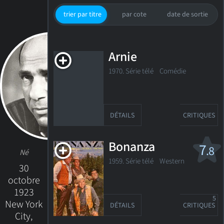
trier par titre
par cote
date de sortie
Arnie
1970. Série télé Comédie
DÉTAILS
CRITIQUES
Bonanza
7
.8
Né
1959. Série télé
Western
30
octobre
1923
5
New York
DÉTAILS
CRITIQUES
City,