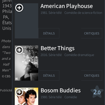
janvier
American Playhouse
1943
Philadelphia,
1981. Série télé Comédie de science-fiction
PA,
États-
Unis
DÉTAILS
CRITIQUES
Photo
Better Things
dans
"Two
2016. Série télé Comédie dramatique
and a
Half
Men"
DÉTAILS
CRITIQUES
© CBS
Bosom Buddies
2
.0
1980. Série télé
Comédie