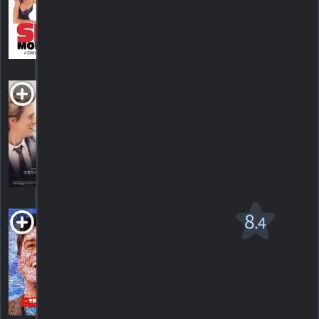
HORAIRES
DÉTAILS
CRITIQUES
She's Having a Baby
PG-13
1988. 1h46m Comédie/drame sentimental
HORAIRES
DÉTAILS
CRITIQUES
Le Show Truman
8
.4
v.f.
PG
1998. 1h42m Comédie, romantique
119
HORAIRES
DÉTAILS
CRITIQUES