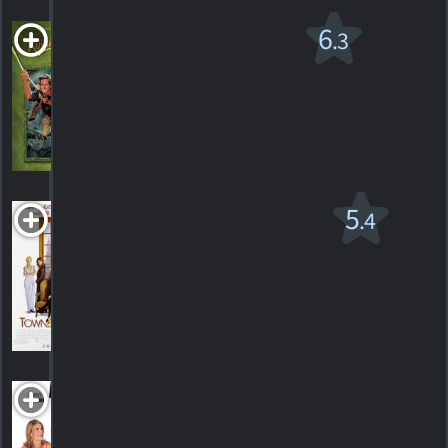
Romancing the
6
.3
Stone
PG
1984. 1h46m Comédie d'action
3
HORAIRES
DÉTAILS
CRITIQUES
La Ronde Des
5
.4
Cocus
R
2001. 1h44m Comédie sentimentale
18
HORAIRES
DÉTAILS
CRITIQUES
The Sex
Monster
1999. 1h37m Comédie