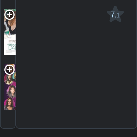
Un Homme à tout
7
.1
prix
PG-13
2005. 1h29m Comédie romantique
135
HORAIRES
DÉTAILS
CRITIQUES
Why We Laugh:
Funny Women
2013. 1h27m Documentaire
HORAIRES
DÉTAILS
CRITIQUES