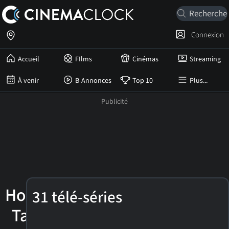
Connexion
Accueil
FIlms
Cinémas
Streaming
À venir
B-Annonces
Top 10
Plus...
Holland
31 télé-séries
Taylor