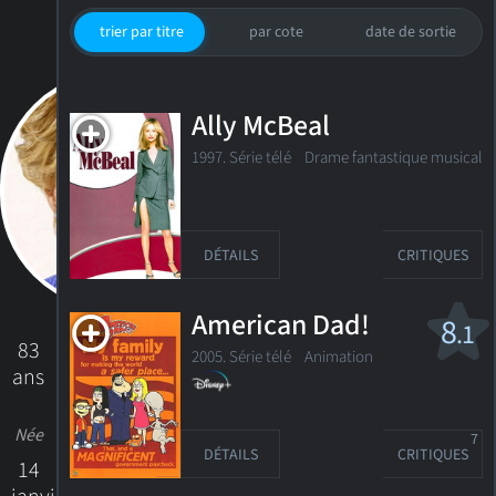
trier par titre
par cote
date de sortie
Ally McBeal
1997. Série télé Drame fantastique musical
DÉTAILS
CRITIQUES
American Dad!
8
.1
83
2005. Série télé
Animation
ans
Née
7
DÉTAILS
CRITIQUES
14