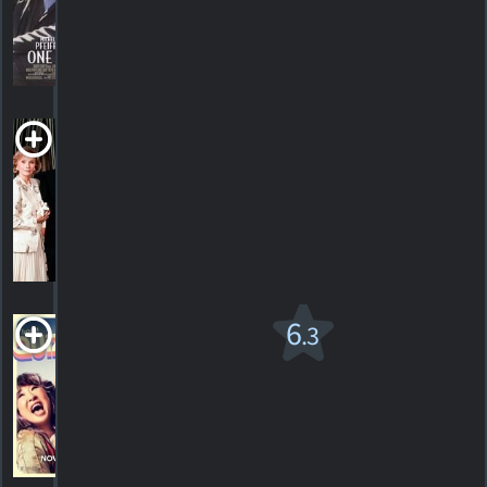
1
HORAIRES
DÉTAILS
CRITIQUE
People Like
Us
1990. 3h20m Drame
HORAIRES
DÉTAILS
CRITIQUES
Quiz Lady
6
.3
R
2023. 1h39m Comédie
3
HORAIRES
DÉTAILS
CRITIQUES