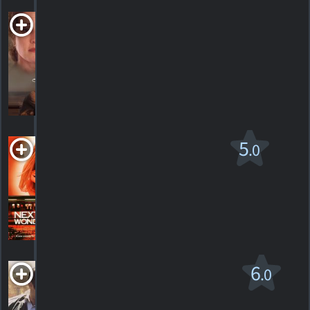
My Last Love
1999. 1h32m Drame romantique
HORAIRES
DÉTAILS
CRITIQUES
Next Stop,
5
.0
Wonderland
R
1998. 1h44m Comédie sentimentale
1
HORAIRES
DÉTAILS
CRITIQUE
One Fine Day
6
.0
PG
1996. 1h48m Comédie/drame sentimental