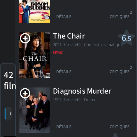
2
DÉTAILS
CRITIQUES
The Chair
6
.5
2021. Série télé Comédie dramatique
2
42
DÉTAILS
CRITIQUES
films
Diagnosis Murder
1993. Série télé Drame
trier par titre
par cote
date de sortie
DÉTAILS
CRITIQUES