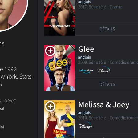
anglais
2017. Série télé
Drame
DÉTAILS
ns
Glee
anglais
2009. Série télé
Comédie drama
re 1992
w York, États-
s
DÉTAILS
 "Glee"
Melissa & Joey
bal
anglais
2010. Série télé
Comédie roman