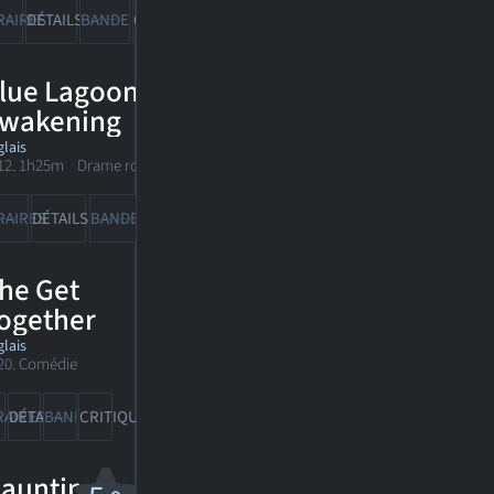
RAIRES
DÉTAILS
BANDE-ANN
CRITIQUES
lue Lagoon: The
wakening
lais
12. 1h25m Drame romantique
RAIRES
DÉTAILS
BANDE-ANN
CRITIQUES
he Get
ogether
lais
20. Comédie
RAIRES
DÉTAILS
BANDE-ANN
CRITIQUES
aunting