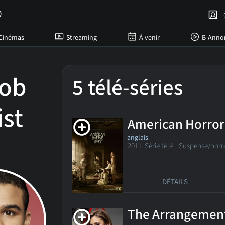
C
Cinémas
Streaming
À venir
B-Anno
cob
5 télé-séries
ist
American Horror
anglais
2011. Série télé
Suspense/horr
DÉTAILS
The Arrangemen