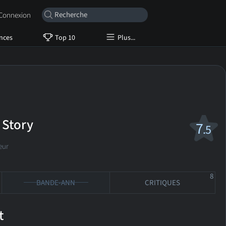
onnexion
nces
Top 10
Plus...
 Story
7
.5
eur
8
BANDE-ANN
CRITIQUES
t