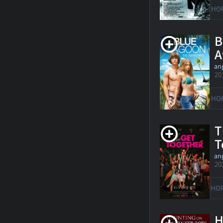
HO
B
A
ang
20
HO
T
T
ang
20
HO
H