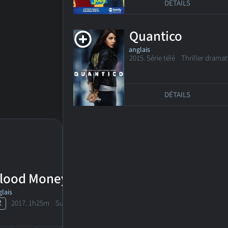
DÉTAILS
Quantico
anglais
2015. Série télé
Thriller dramat
DÉTAILS
lood Money
lais
R
2017. 1h25m Suspense