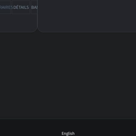
4
4
RAIRES
DÉTAILS
BANDE-ANN
CRITIQUES
English