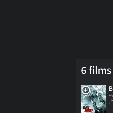
6 films
B
ang