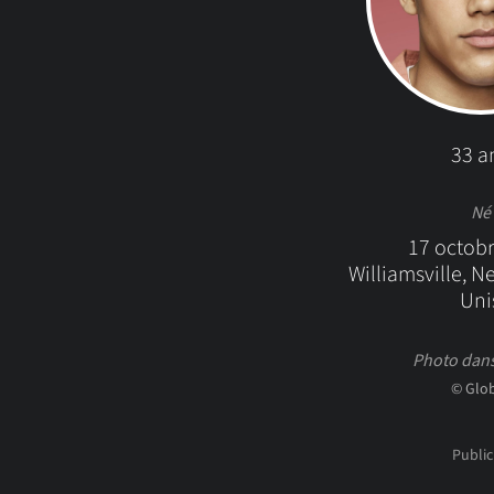
33 a
Né
17 octob
Williamsville, Ne
Uni
Photo dans
© Glo