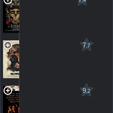
.4
du soldat
R
2018. 2h02m Action/suspense
329
HORAIRES
DÉTAILS
CRITIQUES
Sicario v.f.
7
.7
R
2015. 2h01m Thriller dramatique
492
HORAIRES
DÉTAILS
CRITIQUES
Sleepers
9
.2
R
1996. 2h27m Thriller dramatique