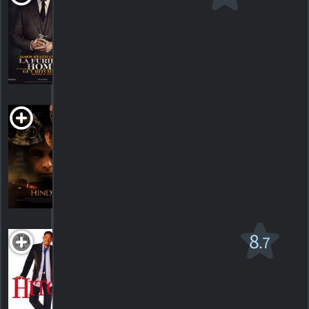
homme
R
2021. 1h58m Action/suspense
69
HORAIRES
DÉTAILS
CRITIQUES
Hindsight
2008. 1h33m Suspense
HORAIRES
DÉTAILS
CRITIQUES
Hitch v.f.
8
.7
PG-13
2005. 1h58m Comédie romantique
740