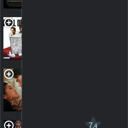
HORAIRES
DÉTAILS
CRITIQUES
Final Draft
2003. Comédie/drame sentimental
HORAIRES
DÉTAILS
CRITIQUES
First Love
2022. Film romantique
HORAIRES
DÉTAILS
CRITIQUES
La furie d'un
7
.4