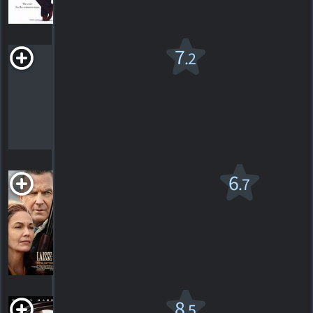
HORAIRES
DÉTAILS
CRITIQUES
J. Edgar
7
.2
v.f.
R
2011. 2h17m Drame
163
HORAIRES
DÉTAILS
CRITIQUES
Laisse-le partir
6
.7
R
2020. 1h53m Thriller dramatique
26
HORAIRES
DÉTAILS
CRITIQUES
LBJ
8
.5