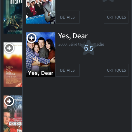
PG-13
2022. 1h43m Thriller dramatique
DÉTAILS
CRITIQUES
5
HORAIRES
DÉTAILS
CRITIQUES
Yes, Dear
Come Early
2000. Série télé Comédie
6
.5
Morning
2006. 1h37m Drame romantique
DÉTAILS
CRITIQUES
4
HORAIRES
DÉTAILS
CRITIQUES
Crossover
1997. 1h31m Drame criminel