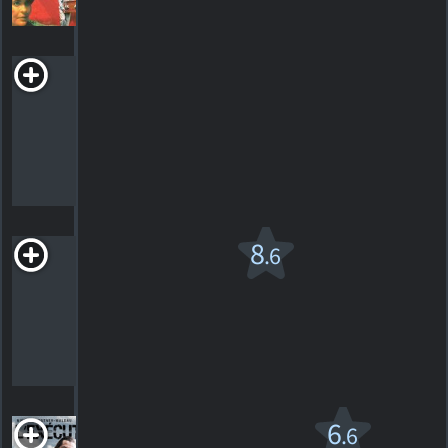
HORAIRES
DÉTAILS
CRITIQUES
The
Cycle
Horreur/thriller
HORAIRES
DÉTAILS
CRITIQUES
L'Échange
8
.6
R
2008. 2h21m Drame
431
HORAIRES
DÉTAILS
CRITIQUES
L'Exécuteur
6
.6