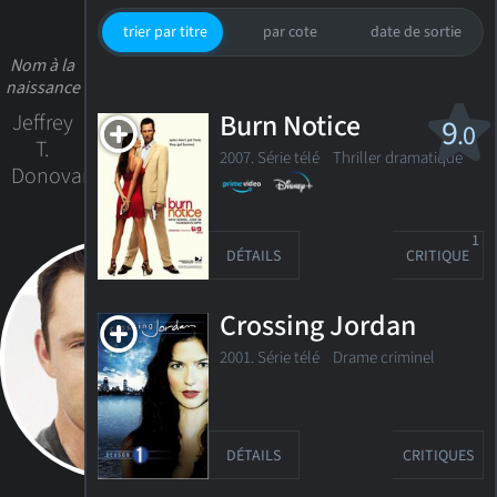
trier par titre
par cote
date de sortie
Nom à la
naissance
Burn Notice
Jeffrey
9
.0
T.
2007. Série télé
Thriller dramatique
Donovan
1
DÉTAILS
CRITIQUE
Crossing Jordan
2001. Série télé Drame criminel
DÉTAILS
CRITIQUES