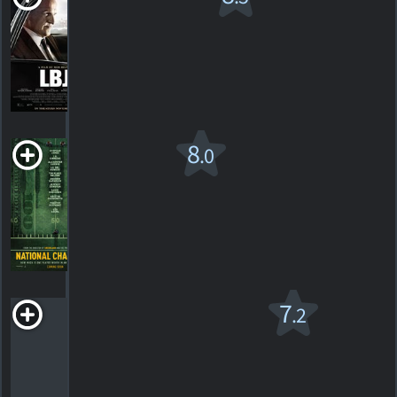
R
2016. 1h38m Drame
4
HORAIRES
DÉTAILS
CRITIQUES
National
8
.0
Champions
2021. 1h56m Drame
2
HORAIRES
DÉTAILS
CRITIQUES
Piégé
7
.2
R
2000. 1h59m Comédie d'action