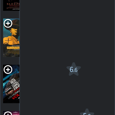
57
HORAIRES
DÉTAILS
CRITIQUES
Surrounded
2023. Western
HORAIRES
DÉTAILS
CRITIQUES
Un honnête
6
.6
voleur
2020. 1h39m Action/suspense
43
HORAIRES
DÉTAILS
CRITIQUES
Villains