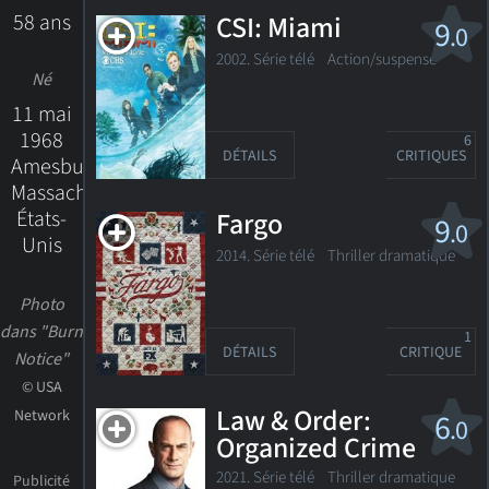
58 ans
CSI: Miami
9
.0
2002. Série télé
Action/suspense
Né
11 mai
1968
6
DÉTAILS
CRITIQUES
Amesbury,
Massachusetts,
États-
Fargo
9
.0
Unis
2014. Série télé
Thriller dramatique
Photo
dans "Burn
1
DÉTAILS
CRITIQUE
Notice"
© USA
Law & Order:
Network
6
.0
Organized Crime
2021. Série télé
Thriller dramatique