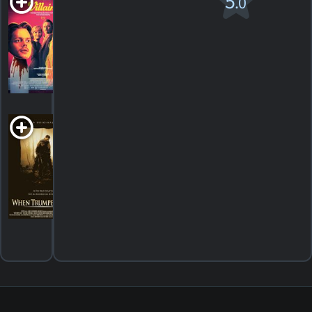
5
.0
R
2019. 1h28m Comédie d'horreur
4
HORAIRES
DÉTAILS
CRITIQUES
When Trumpets
Fade
1998. 1h35m Drame d'action
HORAIRES
DÉTAILS
CRITIQUES