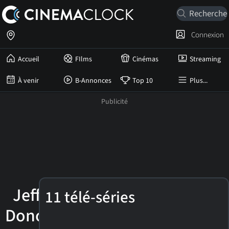
Connexion
Accueil
FIlms
Cinémas
Streaming
À venir
B-Annonces
Top 10
Plus...
Jeffrey
11 télé-séries
Donovan