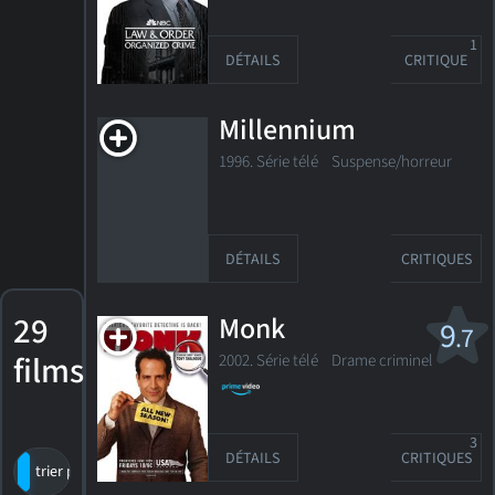
1
DÉTAILS
CRITIQUE
Millennium
1996. Série télé Suspense/horreur
DÉTAILS
CRITIQUES
29
Monk
9
.7
films
2002. Série télé
Drame criminel
3
DÉTAILS
CRITIQUES
trier par titre
par cote
date de sortie