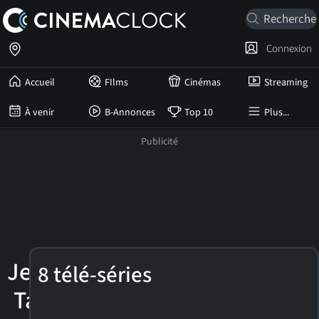
Connexion
Accueil
FIlms
Cinémas
Streaming
À venir
B-Annonces
Top 10
Plus...
Jessica
8 télé-séries
Tandy