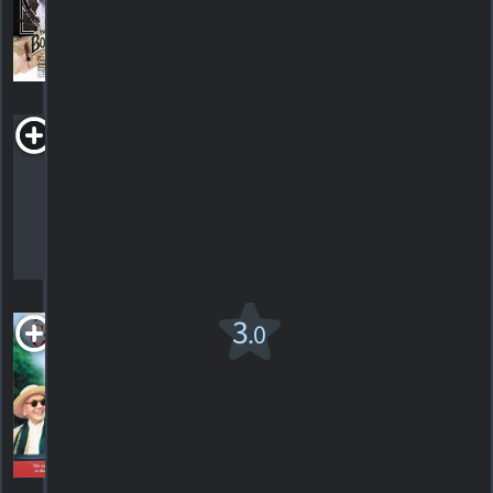
1
HORAIRES
DÉTAILS
CRITIQUE
Butley
1974. 1h34m Drame romantique
HORAIRES
DÉTAILS
CRITIQUES
Camilla
3
.0
1994. 1h35m Drame
1
HORAIRES
DÉTAILS
CRITIQUE