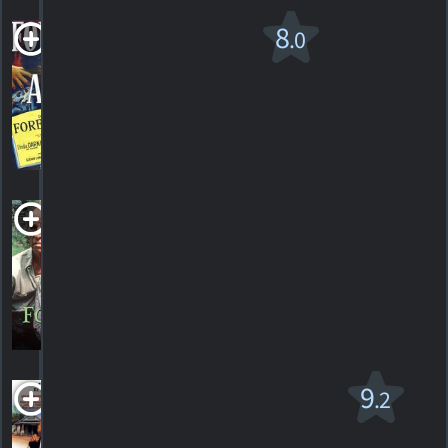
Forever
8
.0
Amber
1947. 2h18m Drame historique
1
HORAIRES
DÉTAILS
CRITIQUE
Foxfire
1987. 1h40m Drame
HORAIRES
DÉTAILS
CRITIQUES
Fried Green
9
.2
Tomatoes