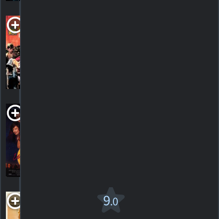
The Story
Lady
1991. 1h34m Drame
HORAIRES
DÉTAILS
CRITIQUES
Used People
1992. 1h55m Comédie/drame sentimental
HORAIRES
DÉTAILS
CRITIQUES
The
9
.0
Valley of