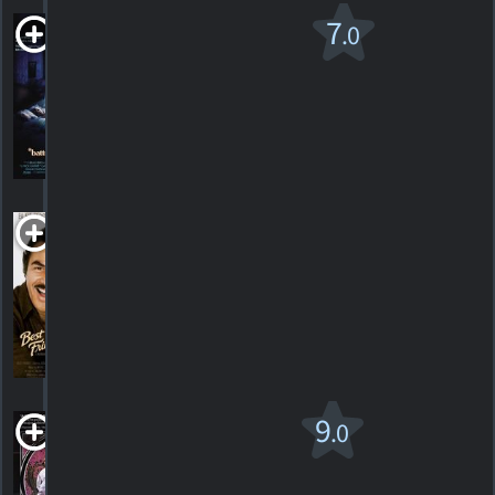
Batteries Not
7
.0
Included
1987. 1h46m Comédie fantastique
1
HORAIRES
DÉTAILS
CRITIQUE
Best Friends
1982. 1h56m Comédie sentimentale
HORAIRES
DÉTAILS
CRITIQUES
The
9
.0
Bostonians
1984. 2h02m Drame romantique