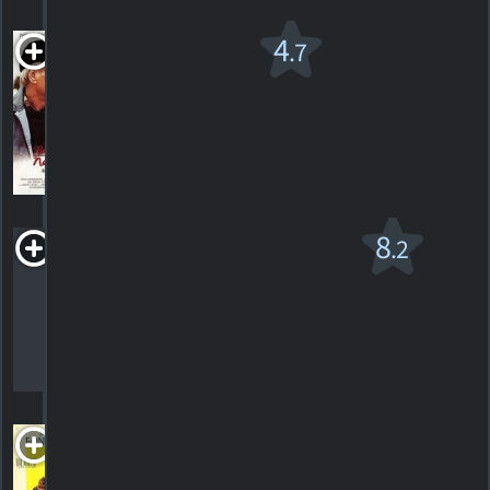
Nobody's
4
.7
Fool
R
1994. 1h50m Drame
3
HORAIRES
DÉTAILS
CRITIQUES
Les Oiseaux
8
.2
PG-13
1963. 1h59m Suspense/horreur
55
HORAIRES
DÉTAILS
CRITIQUES
September Affair
1950. 1h44m Drame romantique