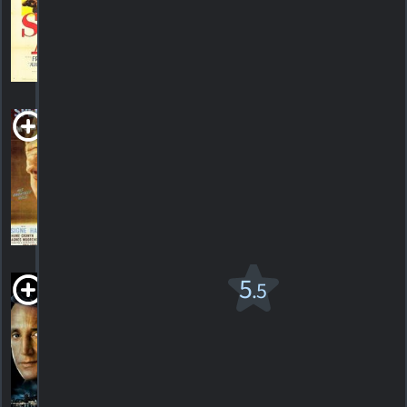
HORAIRES
DÉTAILS
CRITIQUES
The Seventh
Cross
1944. 1h52m Drame de guerre
HORAIRES
DÉTAILS
CRITIQUES
Still of the
5
.5
Night
1982. 1h33m Drame criminel
2
HORAIRES
DÉTAILS
CRITIQUES