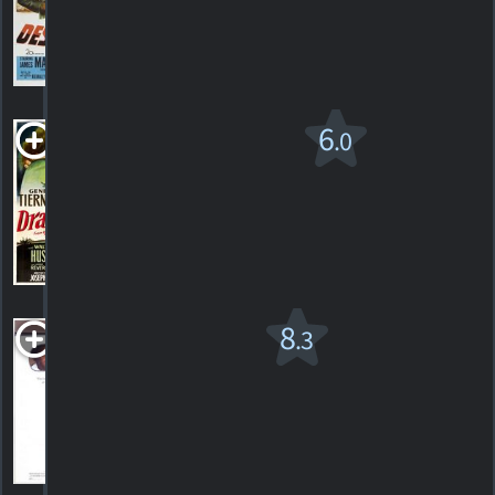
HORAIRES
DÉTAILS
CRITIQUES
Dragonwyck
6
.0
1946. 1h43m Thriller dramatique
1
HORAIRES
DÉTAILS
CRITIQUE
Driving
8
.3
Miss Daisy
PG
1989. 1h39m Drame
10
HORAIRES
DÉTAILS
CRITIQUES