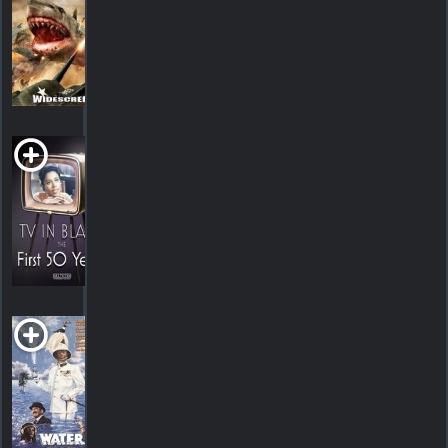
2011.
HORAIRES
DÉTAILS
CRITIQUES
TV in Black: The
First Fifty Years
2004. 1h40m Documentaire
HORAIRES
DÉTAILS
CRITIQUES
Water
1985. 1h55m Comédie d'aventure
HORAIRES
DÉTAILS
CRITIQUES