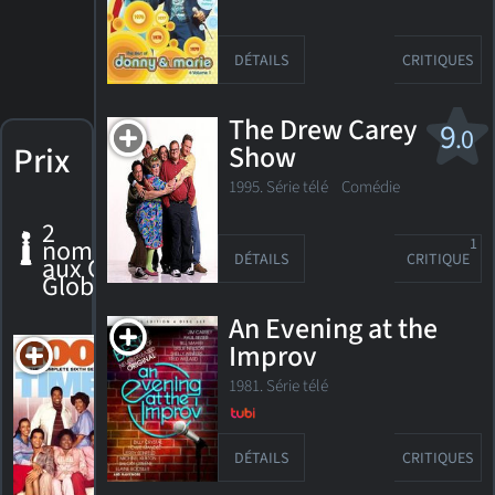
DÉTAILS
CRITIQUES
The Drew Carey
9
.0
Prix
Show
1995. Série télé Comédie
2
nominations
1
DÉTAILS
CRITIQUE
aux Golden
Globes
An Evening at the
Good
Improv
Times
1981. Série télé
Nomination,
Golden
Globe 1975
Meilleur
DÉTAILS
CRITIQUES
acteur de
soutien -