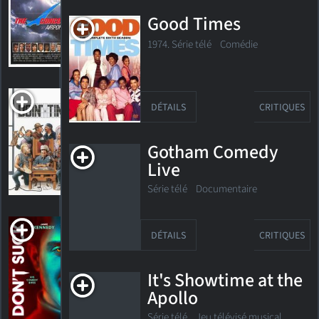
PG-13
1979. 1h53m Action/suspense
Good Times
1
1974. Série télé Comédie
HORAIRES
DÉTAILS
CRITIQUE
Doin' Time
DÉTAILS
CRITIQUES
1985. 1h21m Comédie
Gotham Comedy
Live
HORAIRES
DÉTAILS
CRITIQUES
Série télé
Documentaire
Don't Suck
DÉTAILS
CRITIQUES
2023. 1h40m Comédie d'horreur
It's Showtime at the
Apollo
HORAIRES
DÉTAILS
CRITIQUES
Série télé Jeu télévisé musical