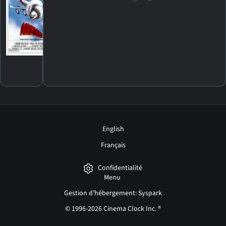
l'avion?
PG
1980. 1h28m Comédie
51
HORAIRES
DÉTAILS
CRITIQUES
English
Français
Confidentialité
Menu
Gestion d'hébergement: Syspark
© 1996-2026 Cinema Clock Inc. ®