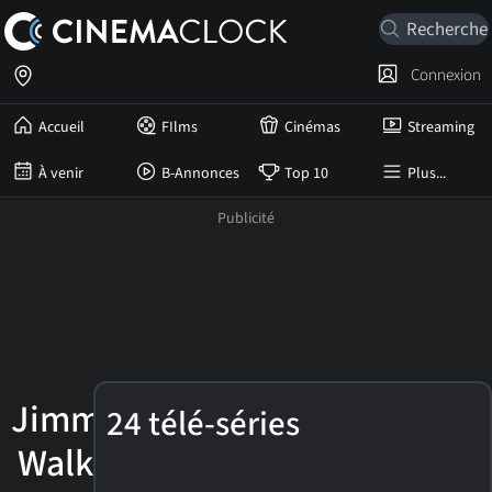
Connexion
Accueil
FIlms
Cinémas
Streaming
À venir
B-Annonces
Top 10
Plus...
Jimmie
24 télé-séries
Walker