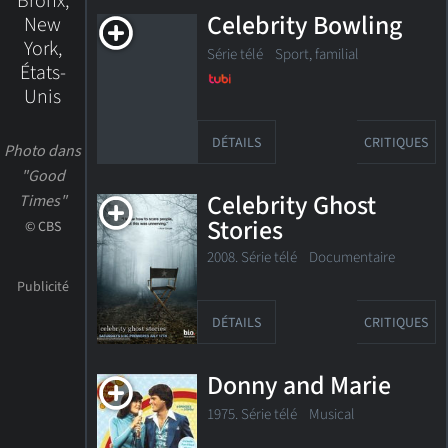
Bronx,
Celebrity Bowling
New
York,
Série télé
Sport, familial
États-
Unis
DÉTAILS
CRITIQUES
Photo dans
"Good
Celebrity Ghost
Times"
Stories
© CBS
2008. Série télé
Documentaire
DÉTAILS
CRITIQUES
Donny and Marie
1975. Série télé Musical