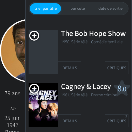
trier par titre
par cote
date de sortie
The Bob Hope Show
1950. Série télé Comédie familiale
DÉTAILS
CRITIQUES
Cagney & Lacey
8
.0
79 ans
1981. Série télé
Drame criminel
Né
25 juin
2
DÉTAILS
CRITIQUES
1947