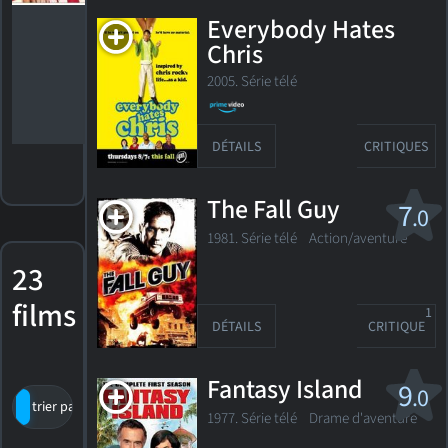
télévision
Everybody Hates
Nomination,
Chris
Golden
Globe 1976
2005. Série télé
Meilleur
acteur de
soutien -
télévision
DÉTAILS
CRITIQUES
The Fall Guy
7
.0
1981. Série télé
Action/aventure
23
films
1
DÉTAILS
CRITIQUE
Fantasy Island
9
.0
trier par titre
par cote
date de sortie
1977. Série télé
Drame d'aventure