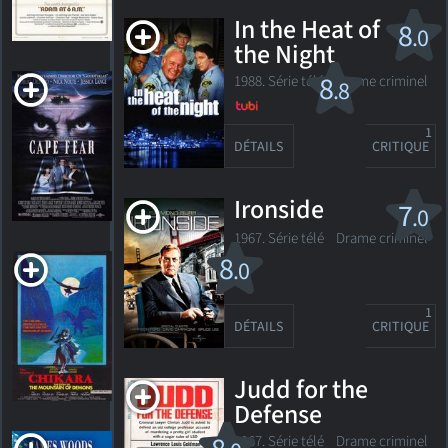
HORAIRES
DÉTAILS
CRITIQUES
In the Heat of
8
.0
the Night
Cape Fear
8
1988. Série télé
Drame criminel
.8
R
1991. 2h08m Suspense/horreur
1
DÉTAILS
CRITIQUE
9
HORAIRES
DÉTAILS
CRITIQUES
Ironside
7
.0
1967. Série télé Drame criminel
Chikara
8
.0
1977. 1h54m Horreur
1
DÉTAILS
CRITIQUE
1
HORAIRES
DÉTAILS
CRITIQUE
Judd for the
Defense
Citizen
1967. Série télé Drame criminel