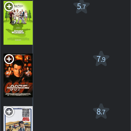
Strange
5
.7
Wilderness
R
2007. 1h25m Comédie
42
HORAIRES
DÉTAILS
CRITIQUES
Tomorrow Never
7
.9
Dies
PG-13
1997. 1h59m Thriller d'action
23
HORAIRES
DÉTAILS
CRITIQUES
Tuez Charley
8
.7
Varrick
PG
1973. 1h51m Thriller dramatique