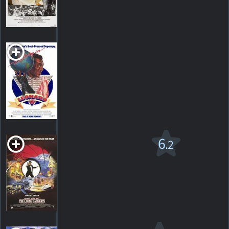
1
HORAIRES
DÉTAILS
CRITIQUE
Leonard Part 6
1987. 1h25m Comédie de science-fiction
HORAIRES
DÉTAILS
CRITIQUES
The Living
6
.2
Daylights
PG
1987. 2h10m Thriller d'action
4
HORAIRES
DÉTAILS
CRITIQUES