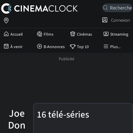
Connexion
Accueil
FIlms
Cinémas
Streaming
À venir
B-Annonces
Top 10
Plus...
Joe
16 télé-séries
Don