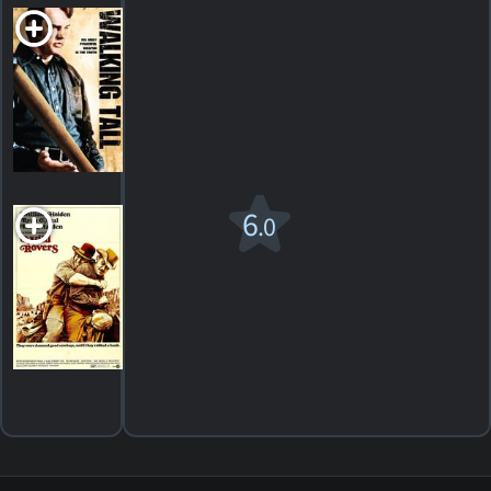
Walking Tall
1973. 2h05m Thriller dramatique
HORAIRES
DÉTAILS
CRITIQUES
Wild
6
.0
Rovers
1971. 2h16m Western
1
HORAIRES
DÉTAILS
CRITIQUE