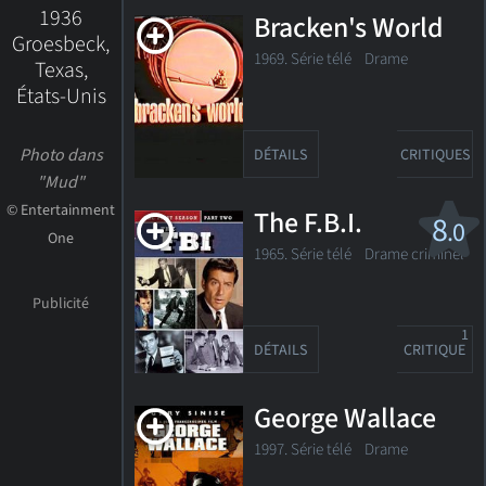
1936
Bracken's World
Groesbeck,
1969. Série télé Drame
Texas,
États-Unis
Photo dans
DÉTAILS
CRITIQUES
"Mud"
© Entertainment
The F.B.I.
8
.0
One
1965. Série télé
Drame criminel
1
DÉTAILS
CRITIQUE
George Wallace
1997. Série télé Drame