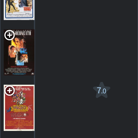
3
HORAIRES
DÉTAILS
CRITIQUES
The Underneath
R
1995. 1h39m Suspense
HORAIRES
DÉTAILS
CRITIQUES
Wacko
7
.0
R
1982. 1h30m Comédie/horreur
1
HORAIRES
DÉTAILS
CRITIQUE