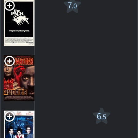
The
7
.0
Pack
1977. 1h39m Horreur
1
HORAIRES
DÉTAILS
CRITIQUE
Panther
1995. 2h04m Drame
HORAIRES
DÉTAILS
CRITIQUES
Réalité
6
.5
mordante
PG-13
1h39m Drame romantique