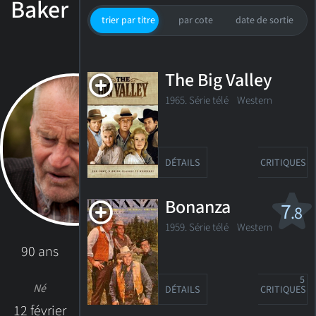
Baker
trier par titre
par cote
date de sortie
The Big Valley
1965. Série télé Western
DÉTAILS
CRITIQUES
Bonanza
7
.8
1959. Série télé
Western
90 ans
5
Né
DÉTAILS
CRITIQUES
12 février