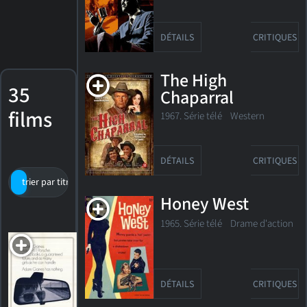
DÉTAILS
CRITIQUES
The High
35
Chaparral
films
1967. Série télé Western
DÉTAILS
CRITIQUES
trier par titre
par cote
date de sortie
Honey West
1965. Série télé Drame d'action
Adam at 6
A.M.
1970. 1h40m Drame
DÉTAILS
CRITIQUES