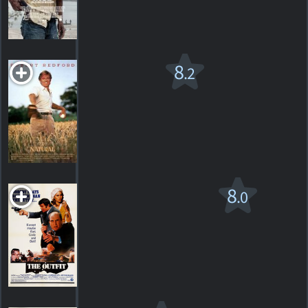
96
HORAIRES
DÉTAILS
CRITIQUES
The
8
.2
Natural
PG
1984. 2h14m Drame
4
HORAIRES
DÉTAILS
CRITIQUES
The Outfit
8
.0
PG
1973. 1h43m Thriller dramatique
1
HORAIRES
DÉTAILS
CRITIQUE