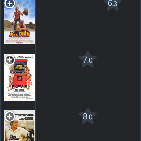
Joe La Crasse
6
.3
PG-13
2001. 1h31m Drame d'aventure
68
HORAIRES
DÉTAILS
CRITIQUES
Joysticks
7
.0
R
1983. 1h28m Comédie
1
HORAIRES
DÉTAILS
CRITIQUE
Junior
8
.0
Bonner
PG
1972. 1h40m Western