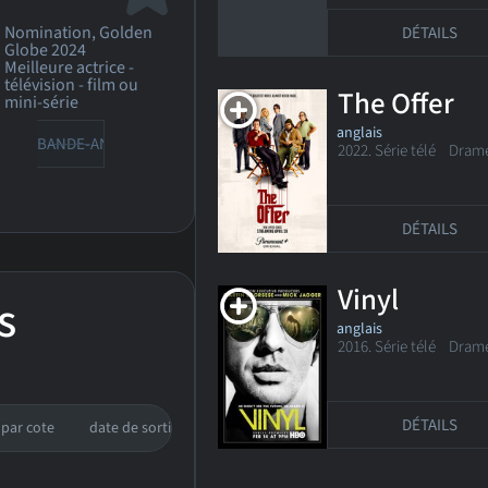
Nomination, Golden
DÉTAILS
Globe 2024
Meilleure actrice -
télévision - film ou
The Offer
mini-série
anglais
BANDE-ANN
2022. Série télé Dram
DÉTAILS
Vinyl
s
anglais
2016. Série télé
Drame 
DÉTAILS
par cote
date de sortie