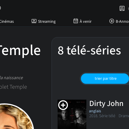
C
Cinémas
Streaming
À venir
B-Anno
Temple
8 télé-séries
la naissance
trier par titre
olet Temple
Dirty John
anglais
2018. Série télé Dram