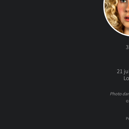
3
21 ju
L
Photo dan
©