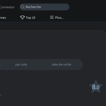
onnexion
nces
Top 10
Plus...
par cote
date de sortie
8
.0
e