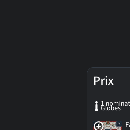
Prix
1 nominat
Globes
F