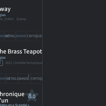
way
lais
16. 1h45m Drame
RAIRES
DÉTAILS
BANDE-ANN
CRITIQUES
he Brass Teapot
lais
R
2012. Comédie fantastique
1
RAIRES
DÉTAILS
BANDE-ANN
CRITIQUES
hronique
8
.0
'un
Notes on a Scandal »