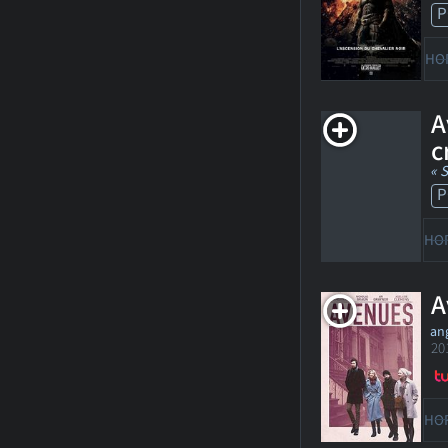
P
HO
A
c
« 
P
HO
A
ang
20
HO