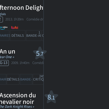
fternoon Delight
lais
R
2013. 1h39m Comédie dramatique
1
RAIRES
DÉTAILS
BANDE-ANN
CRITIQUES
'An un
5
.7
Year One »
G-13
2009. 1h40m Comédie
245
RAIRES
DÉTAILS
BANDE-ANN
CRITIQUES
'Ascension du
8
.1
hevalier noir
The Dark Knight Rises »