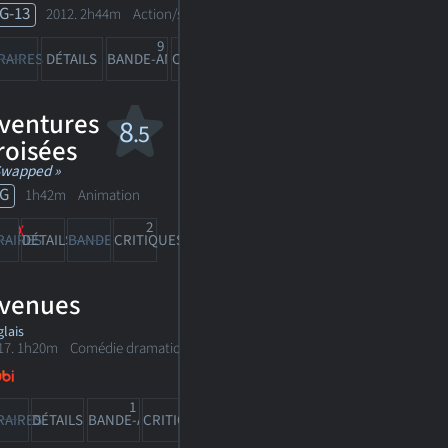
G-13
2012. 2h44m Action/suspense
9
1122
RAIRES
DÉTAILS
BANDE-ANN
CRITIQUES
ventures
8
.5
roisées
Swapped »
G
1h42m Animation
2
RAIRES
DÉTAILS
BANDE-ANN
CRITIQUES
venues
lais
17. 1h20m Comédie dramatique
1
RAIRES
DÉTAILS
BANDE-ANN
CRITIQUES