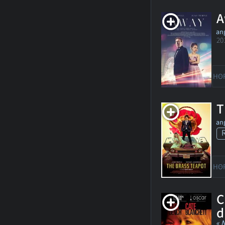
A
ang
20
HO
T
ang
HO
C
d
« 