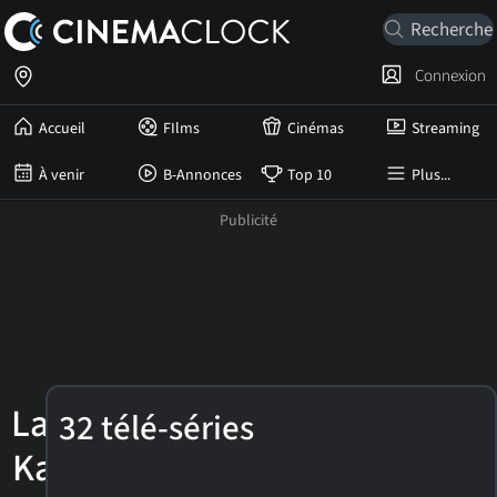
Connexion
Accueil
FIlms
Cinémas
Streaming
À venir
B-Annonces
Top 10
Plus...
Lainie
32 télé-séries
Kazan