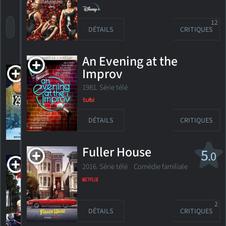
12
trier par titre
par cote
date de sortie
DÉTAILS
CRITIQUES
An Evening at the
29th Street
Improv
1991. 1h41m Comédie dramatique
1981. Série télé
DÉTAILS
CRITIQUES
HORAIRES
DÉTAILS
CRITIQUES
Fuller House
5
.0
Allie & Me
2016. Série télé
Comédie familiale
1997. 1h25m Comédie
2
DÉTAILS
CRITIQUES
HORAIRES
DÉTAILS
CRITIQUES