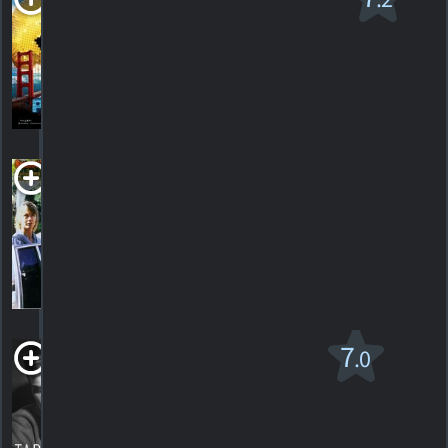
PG-13
2015. 1h45m Comédie de science-fiction
215
HORAIRES
DÉTAILS
CRITIQUES
Sunset
Limousine
1983.
HORAIRES
DÉTAILS
CRITIQUES
Tab Hunter
7
.0
Confidential
2015. 1h30m Documentaire biographique