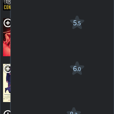
2
HORAIRES
DÉTAILS
CRITIQUES
Tango Shalom
5
.5
PG-13
2021. 1h55m Comédie
2
HORAIRES
DÉTAILS
CRITIQUES
Les Veuves
6
.0
joyeuses
PG-13
1993. 1h47m Comédie
1
HORAIRES
DÉTAILS
CRITIQUE
What's