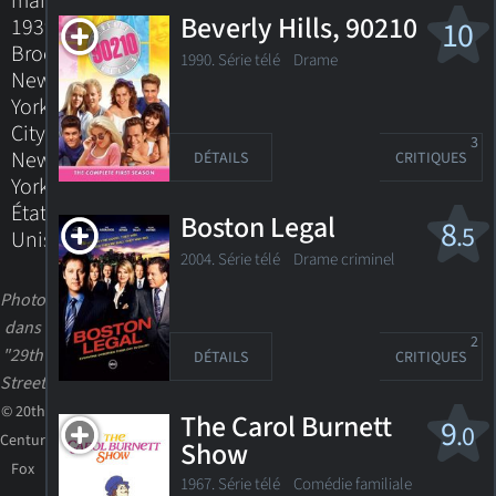
mai
Beverly Hills, 90210
1939
10
Brooklyn,
1990. Série télé
Drame
New
York
City,
3
New
DÉTAILS
CRITIQUES
York,
États-
Boston Legal
8
.5
Unis
2004. Série télé Drame criminel
Photo
dans
2
"29th
DÉTAILS
CRITIQUES
Street"
© 20th
The Carol Burnett
9
.0
Century
Show
Fox
1967. Série télé
Comédie familiale