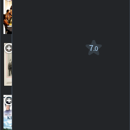
2025. Comédie dramatique
HORAIRES
DÉTAILS
CRITIQUES
The Journey of
7
.0
Natty Gann
PG
1985. 1h41m Film d'aventure
1
HORAIRES
DÉTAILS
CRITIQUE
Kimberly
1999. 1h46m Comédie romantique