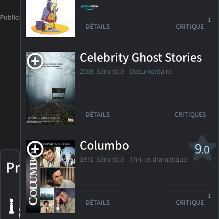
1
DÉTAILS
CRITIQUE
Celebrity Ghost Stories
2008. Série télé
Documentaire
DÉTAILS
CRITIQUES
Columbo
9
.0
1971. Série télé Thriller dramatique
Prix
1 nomination
1
DÉTAILS
CRITIQUE
aux Golden
Globes