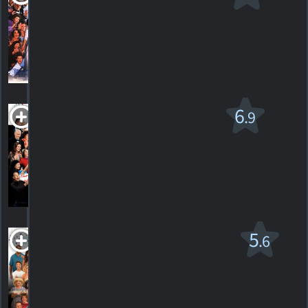
l'année
PG
2002. 1h35m Comédie, romantique
713
HORAIRES
DÉTAILS
CRITIQUES
Le Mariage de
6
.9
l'année 2
PG-13
2016. 1h34m Comédie familiale
195
HORAIRES
DÉTAILS
CRITIQUES
Le mariage de
5
.6
l'année 3
PG-13
2023. 1h31m Comédie/drame sentimental
44