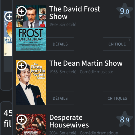
The David Frost
9
.0
My
Show
Favorite
1969. Série télé
Year
Nomination,
Golden
Globe 1983
1
Meilleure
DÉTAILS
CRITIQUE
actrice de
soutien
The Dean Martin Show
1965. Série télé
Comédie musicale
DÉTAILS
CRITIQUES
45
Desperate
8
.9
films
Housewives
2004. Série télé
Comédie dramatique