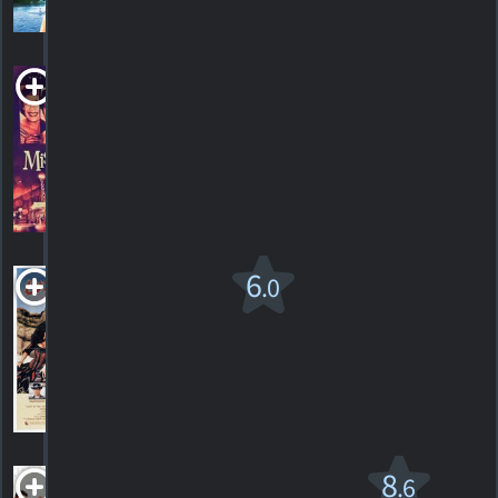
HORAIRES
DÉTAILS
CRITIQUES
Live at Mister
Kelly's
2021. 1h23m Documentaire
HORAIRES
DÉTAILS
CRITIQUES
Lust in
6
.0
the Dust
1985. 1h24m Western
2
HORAIRES
DÉTAILS
CRITIQUES
Le Mariage de
8
.6