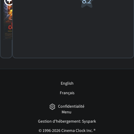
8
.2
Cooking?
PG-13
2000. 1h46m Drame
4
HORAIRES
DÉTAILS
CRITIQUES
English
Français
Confidentialité
Menu
Gestion d'hébergement: Syspark
© 1996-2026 Cinema Clock Inc. ®