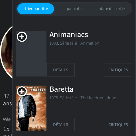
trier par titre
par cote
date de sortie
Animaniacs
1993. Série télé Animation
DÉTAILS
CRITIQUES
Baretta
87
1975. Série télé Thriller dramatique
ans
Née
DÉTAILS
CRITIQUES
15