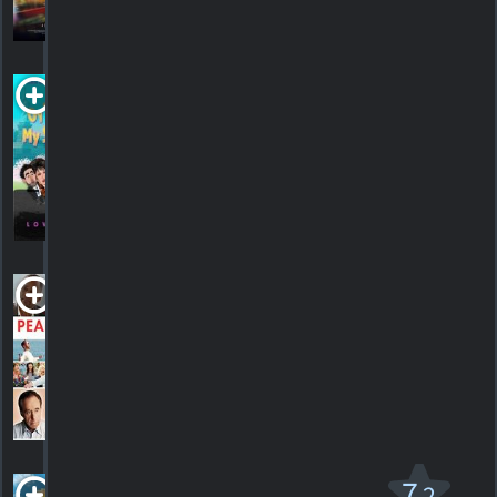
1
HORAIRES
DÉTAILS
CRITIQUE
Oy Vey! My
Son Is Gay!!
2009. 1h30m Comédie
HORAIRES
DÉTAILS
CRITIQUES
Pearly
Gates
2015. 1h28m Drame
HORAIRES
DÉTAILS
CRITIQUES
Pixels v.f.
7
.2