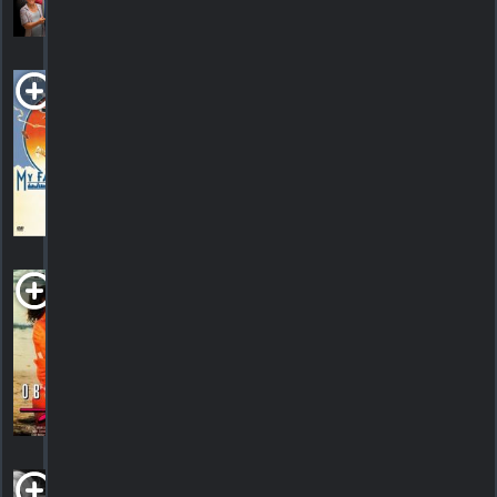
HORAIRES
DÉTAILS
CRITIQUES
My Favorite
Year
1982. 1h32m Comédie
HORAIRES
DÉTAILS
CRITIQUES
Obsessive
Love
1984.
HORAIRES
DÉTAILS
CRITIQUES
Olympia