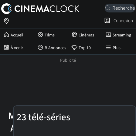
Connexion
Accueil
FIlms
Cinémas
Streaming
À venir
B-Annonces
Top 10
Plus...
Mary
23 télé-séries
Ann