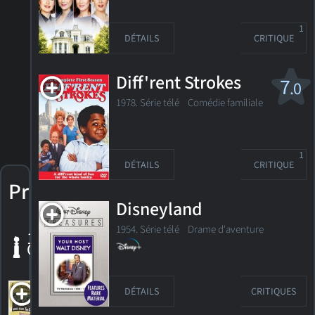
1
DÉTAILS
CRITIQUE
Diff'rent Strokes
7
.0
1978. Série télé
Comédie familiale
1
DÉTAILS
CRITIQUE
Prix
Disneyland
1954. Série télé
Drame d'aventure
1 Golden
Globe
Get
DÉTAILS
CRITIQUES
Yourself