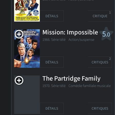
1
DÉTAILS
CRITIQUE
Mission: Impossible
5
.0
1966. Série télé Action/suspense
2
DÉTAILS
CRITIQUES
The Partridge Family
1970. Série télé Comédie familiale musicale
DÉTAILS
CRITIQUES