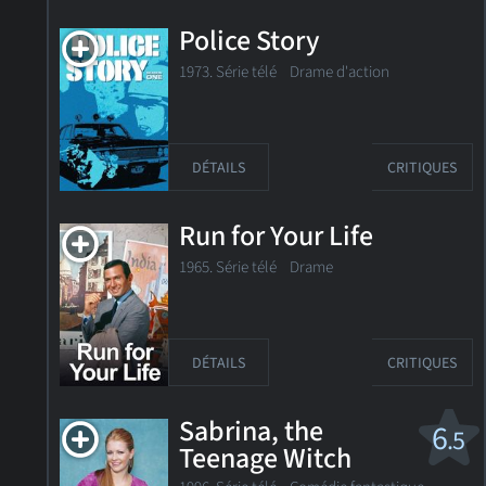
Police Story
1973. Série télé
Drame d'action
DÉTAILS
CRITIQUES
Run for Your Life
1965. Série télé Drame
DÉTAILS
CRITIQUES
Sabrina, the
6
.5
Teenage Witch