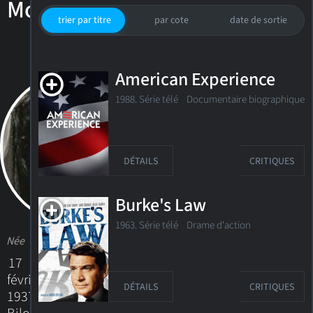
Mobley
trier par titre
par cote
date de sortie
American Experience
1988. Série télé Documentaire biographique
DÉTAILS
CRITIQUES
Burke's Law
1963. Série télé Drame d'action
Née
17
février
DÉTAILS
CRITIQUES
1937