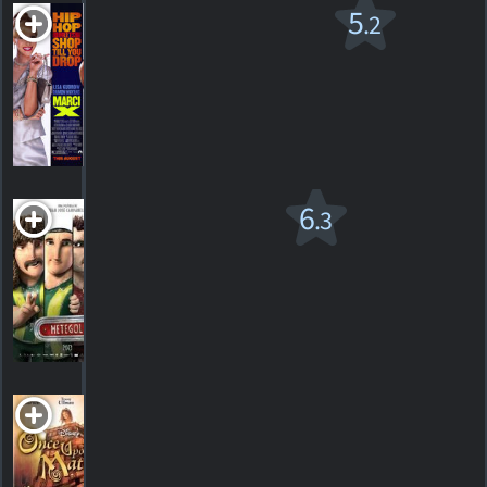
Marci X
5
.2
R
2003. 1h24m Comédie musicale
21
HORAIRES
DÉTAILS
CRITIQUES
Metegol
6
.3
PG
2014. 1h46m Animation
3
HORAIRES
DÉTAILS
CRITIQUES
Once Upon a
Mattress
2005. 1h30m Aventure fantastique