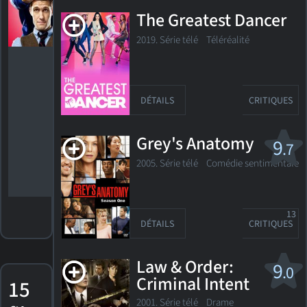
2010
The Greatest Dancer
Meilleur
acteur - série
2019. Série télé Téléréalité
télévisée -
musical ou
comédie
Nomination,
Golden Globe
2011
DÉTAILS
CRITIQUES
Meilleur
acteur - série
télévisée -
Grey's Anatomy
9
musical ou
.7
comédie
2005. Série télé
Comédie sentimentale
13
DÉTAILS
CRITIQUES
Law & Order:
9
.0
Criminal Intent
15
2001. Série télé Drame