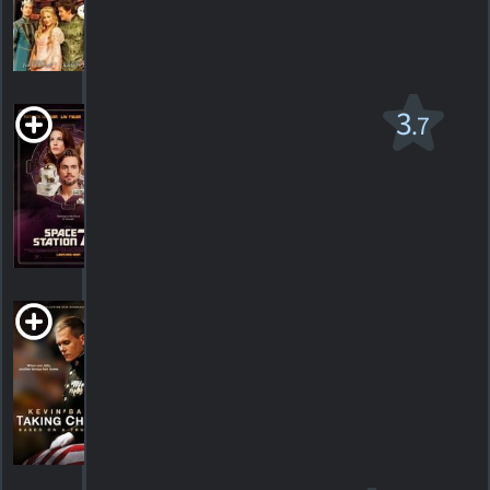
HORAIRES
DÉTAILS
CRITIQUES
Space Station 76
3
.7
R
2014. 1h33m Comédie de science-fiction
3
HORAIRES
DÉTAILS
CRITIQUES
Taking Chance
2009. 1h17m Drame de guerre
HORAIRES
DÉTAILS
CRITIQUES