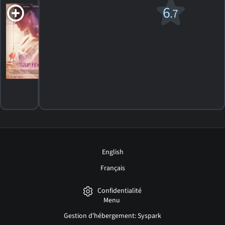
Tulip Fever
6
.7
R
2016. 1h44m Drame romantique
11
HORAIRES
DÉTAILS
CRITIQUES
English
Français
Confidentialité
Menu
Gestion d'hébergement: Syspark