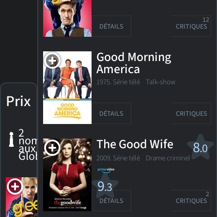
12
DÉTAILS
CRITIQUES
Good Morning
America
1975. Série télé Talk-show
Prix
DÉTAILS
CRITIQUES
2
nominations
The Good Wife
8
aux Golden
.0
Globes
2009. Série télé
Drame criminel
Glee
9
.3
2
DÉTAILS
CRITIQUES
Nomination,
Golden Globe