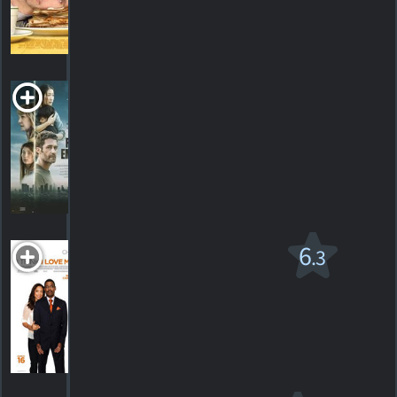
116
HORAIRES
DÉTAILS
CRITIQUES
From
Embers
2024. 1h39m Suspense
HORAIRES
DÉTAILS
CRITIQUES
I Think I Love My
6
.3
Wife
R
2007. 1h34m Comédie romantique
48
HORAIRES
DÉTAILS
CRITIQUES