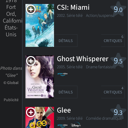
1978
CSI: Miami
Fort
9
.0
Ord,
2002. Série télé
Action/suspense
California,
États-
Unis
6
DÉTAILS
CRITIQUES
Ghost Whisperer
9
.5
2005. Série télé Drame fantaisiste
Photo dans
"Glee"
© Global
4
DÉTAILS
CRITIQUES
Glee
9
.3
2009. Série télé
Comédie dramatique