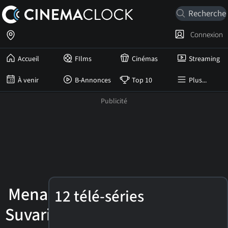
Connexion
Accueil
FIlms
Cinémas
Streaming
À venir
B-Annonces
Top 10
Plus...
Mena
12 télé-séries
Suvari