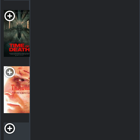
Time of
Death
1h47m Horreur/thriller
HORAIRES
DÉTAILS
CRITIQUES
Trauma
2004. 1h33m Thriller dramatique
HORAIRES
DÉTAILS
CRITIQUES
What
Comes