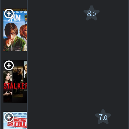
Spun
8
.0
R
2003. 1h41m Drame criminel
35
HORAIRES
DÉTAILS
CRITIQUES
Stalkers
2013. 1h30m Drame
HORAIRES
DÉTAILS
CRITIQUES
Standing Still
7
.0
2005. 1h30m Comédie/drame sentimental