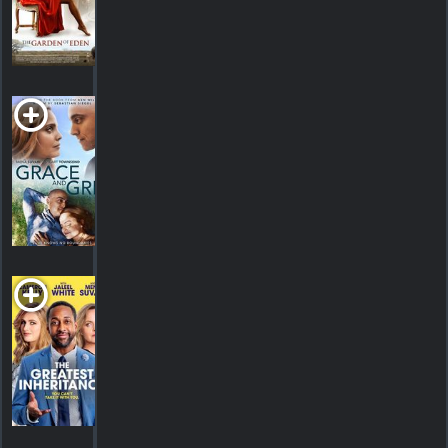
1
HORAIRES
DÉTAILS
CRITIQUE
Grace and Grit
R
2021. Drame romantique
HORAIRES
DÉTAILS
CRITIQUES
The Greatest
Inheritance
2022. 1h38m Comédie familiale
HORAIRES
DÉTAILS
CRITIQUES