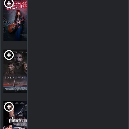
Becks
2017. 1h30m Drame romantique musical
HORAIRES
DÉTAILS
CRITIQUES
Breakwater
R
2023. 1h37m Suspense
HORAIRES
DÉTAILS
CRITIQUES
Brooklyn Rules
2007. 1h39m Drame criminel