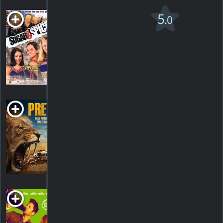
Pomme et
5
.0
cannelle
PG-13
1h21m Comédie criminelle
159
HORAIRES
DÉTAILS
CRITIQUES
Prey
2024. 1h26m Thriller d'action
HORAIRES
DÉTAILS
CRITIQUES
Psych: The Movie
2017. 1h28m Comédie criminelle