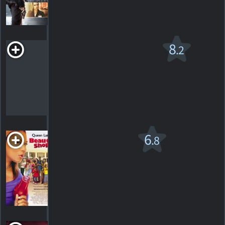
HORAIRES
DÉTAILS
CRITIQUES
Beauté Américaine
8
.2
R
1999. 1h58m Comédie dramatique
773
HORAIRES
DÉTAILS
CRITIQUES
Beauty Shop
6
.8
PG-13
2005. 1h45m Comédie
36
HORAIRES
DÉTAILS
CRITIQUES