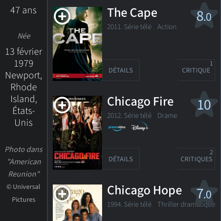
47 ans
The Cape
8
.0
2011. Série télé Action
Née
13 février
1979
1
DÉTAILS
CRITIQUE
Newport,
Rhode
Island,
Chicago Fire
10
États-
2012. Série télé
Drame
Unis
Photo dans
2
DÉTAILS
CRITIQUES
"American
Reunion"
Chicago Hope
© Universal
7
.0
Pictures
1994. Série télé Thriller dramatique