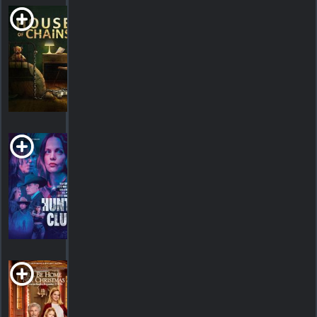
House of Chains
2022. 2h00m Thriller dramatique
HORAIRES
DÉTAILS
CRITIQUES
Hunt Club
2022. Action/suspense
HORAIRES
DÉTAILS
CRITIQUES
I'll Be Home for
Christmas
2016. 1h24m Drame romantique