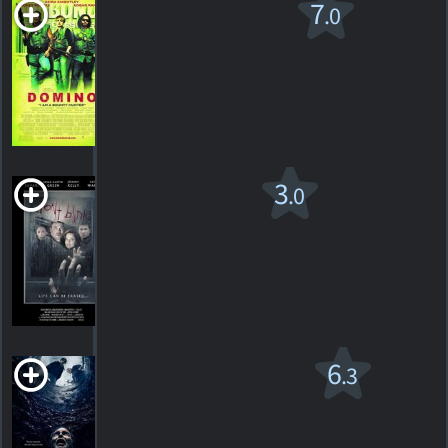
Domino v.f.
7
.0
R
2005. 2h08m Action/suspense
89
HORAIRES
DÉTAILS
CRITIQUES
Don't Blink
3
.0
2014. Horreur de science-fiction
1
HORAIRES
DÉTAILS
CRITIQUE
Don't Tell a Soul
6
.3
R
2020. 1h23m Thriller dramatique