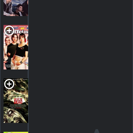
HORAIRES
DÉTAILS
CRITIQUES
Caffeine
2006. 1h32m Comédie
HORAIRES
DÉTAILS
CRITIQUES
Day of the Dead
2008. 1h26m Suspense/horreur
HORAIRES
DÉTAILS
CRITIQUES