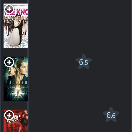
The Knot
2012. 1h32m Comédie romantique
HORAIRES
DÉTAILS
CRITIQUES
Locked in
6
.5
R
2021. 1h30m Suspense
2
HORAIRES
DÉTAILS
CRITIQUES
Loser
6
.6
PG-13
2000. 1h38m Comédie romantique