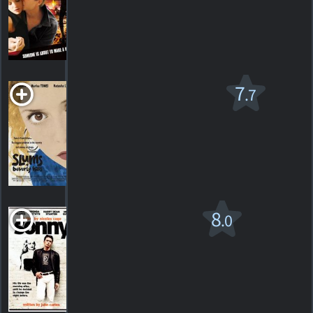
HORAIRES
DÉTAILS
CRITIQUES
Slums of Beverly
7
.7
Hills
R
1998. 1h31m Comédie dramatique
3
HORAIRES
DÉTAILS
CRITIQUES
Sonny
8
.0
R
2002. 1h50m Drame criminel
4
HORAIRES
DÉTAILS
CRITIQUES