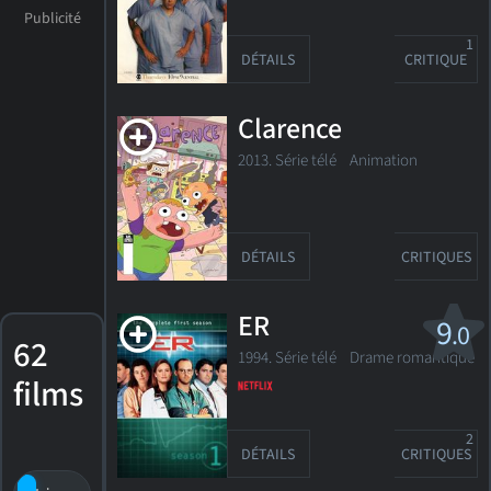
1
DÉTAILS
CRITIQUE
Clarence
2013. Série télé
Animation
DÉTAILS
CRITIQUES
ER
9
.0
62
1994. Série télé
Drame romantique
films
2
DÉTAILS
CRITIQUES