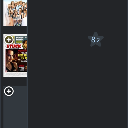
1
HORAIRES
DÉTAILS
CRITIQUE
Stuck
8
.2
R
2007. 1h25m Suspense/horreur
4
HORAIRES
DÉTAILS
CRITIQUES
The Dresden
Sun
Thriller de science-fiction
HORAIRES
DÉTAILS
CRITIQUES