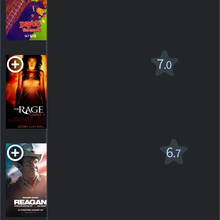
HORAIRES
DÉTAILS
CRITIQUES
The Rage: Carrie
7
.0
2
R
1999. 1h44m Suspense/horreur
56
HORAIRES
DÉTAILS
CRITIQUES
Reagan
6
.7
PG-13
2024. 2h15m Drame historique
15
HORAIRES
DÉTAILS
CRITIQUES