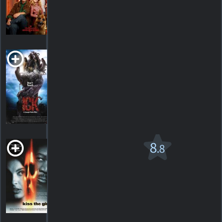
HORAIRES
DÉTAILS
CRITIQUES
Ick
2024. 1h27m Horreur de science-fiction
HORAIRES
DÉTAILS
CRITIQUES
Kiss The Girls
8
.8
R
1997. 1h55m Drame d'action
21
HORAIRES
DÉTAILS
CRITIQUES