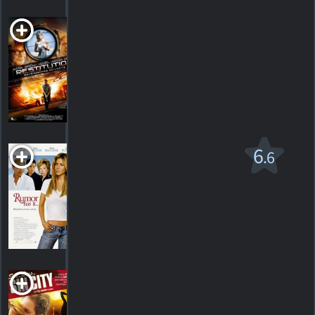
Restitution
R
2011. 1h41m Suspense
HORAIRES
DÉTAILS
CRITIQUES
La Rumeur court
6
.6
PG-13
2005. 1h36m Comédie dramatique
129
HORAIRES
DÉTAILS
CRITIQUES
Sex and Lies in Sin
City
2008. 1h35m Drame romantique