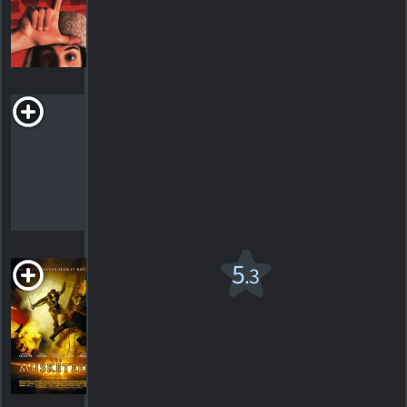
69
HORAIRES
DÉTAILS
CRITIQUES
Luciérnagas en
El Mozote
2025. 1h54m Drame de guerre
HORAIRES
DÉTAILS
CRITIQUES
Le
5
.3
Mousquetaire
2001. 1h44m Action, drame
162
HORAIRES
DÉTAILS
CRITIQUES