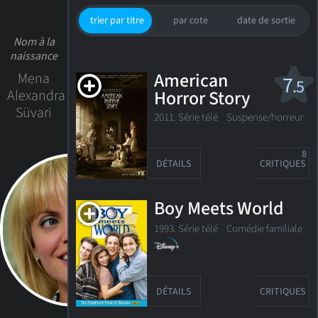
trier par titre
par cote
date de sortie
Nom à la
naissance
American
Mena
7
.5
Alexandra
Horror Story
Süvari
2011. Série télé
Suspense/horreur
8
DÉTAILS
CRITIQUES
Boy Meets World
1993. Série télé
Comédie familiale
DÉTAILS
CRITIQUES