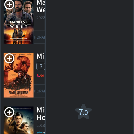
Manifest
West
2022. 1h31m Drame
HORAIRES
DÉTAILS
CRITIQUES
Milice d'élite
R
2018. 1h39m Action
HORAIRES
DÉTAILS
CRITIQUES
Mission of
7
.0
Honor
2018. 1h47m Drame d'action