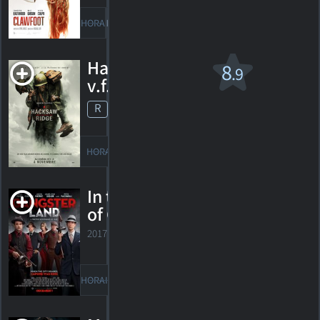
HORAIRES
DÉTAILS
CRITIQUES
Hacksaw Ridge
8
.9
v.f.
R
2016. 2h19m Drame de guerre
624
HORAIRES
DÉTAILS
CRITIQUES
In the Absence
of Good Men
2017. 1h28m Drame criminel
HORAIRES
DÉTAILS
CRITIQUES