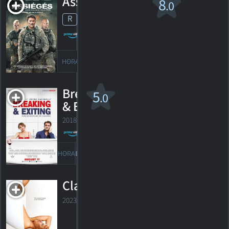
Assiégés
8
.0
R
2020. 2h03m Drame de guerre
7
HORAIRES
DÉTAILS
CRITIQUES
Breaking
5
.0
& Exiting
2018. Comédie
1
HORAIRES
DÉTAILS
CRITIQUE
Clawfoot
2023. Suspense