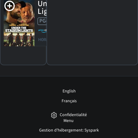
Under the Stadium
Lights
PG-13
2021. 1h49m Drame d'action
HORAIRES
DÉTAILS
CRITIQUES
English
Français
Confidentialité
Menu
Gestion d'hébergement: Syspark