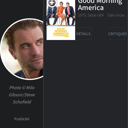
Good Morning
America
1975. Série télé Talk-show
DÉTAILS
CRITIQUES
Photo © Milo
Gibson/Steve
Schofield