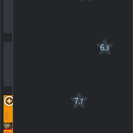
PG-13
2004. 1h36m Drame
8
HORAIRES
DÉTAILS
CRITIQUES
I Think I Love My
6
.3
Wife
R
2007. 1h34m Comédie romantique
48
HORAIRES
DÉTAILS
CRITIQUES
Liberty
7
.7
Heights
R
1999. 2h07m Drame
4