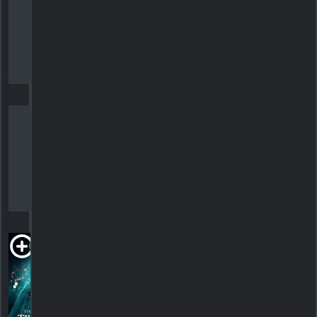
R
2011. 1h35m Horreur
HORAIRES
DÉTAILS
CRITIQUES
Sour Grapes
1998. 1h31m Comédie
HORAIRES
DÉTAILS
CRITIQUES
Til Death Do
Us Part
2023. 1h49m Suspense