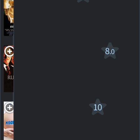
R
1999. 3h00m Drame
218
HORAIRES
DÉTAILS
CRITIQUES
Le Maître du jeu
8
.0
PG-13
2003. 2h07m Drame, suspense
197
HORAIRES
DÉTAILS
CRITIQUES
Misconceptions
10
2009. 1h35m Comédie dramatique
1