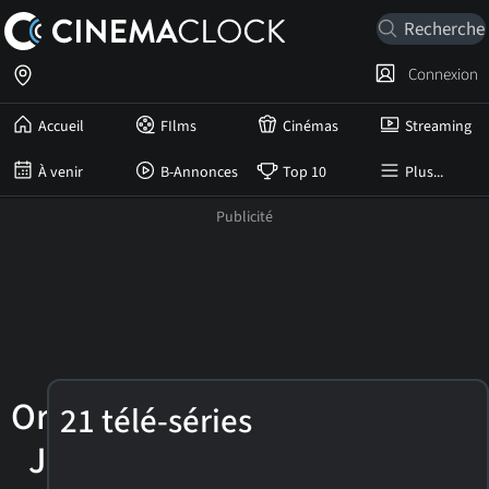
Connexion
Accueil
FIlms
Cinémas
Streaming
À venir
B-Annonces
Top 10
Plus...
Orlando
21 télé-séries
Jones