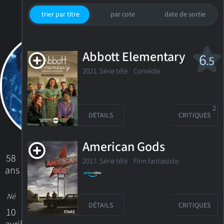
trier par titre
par cote
date de sortie
Abbott Elementary
6
.5
2021. Série télé
Comédie
2
DÉTAILS
CRITIQUES
American Gods
58
2017. Série télé
Film fantaisiste
ans
Né
DÉTAILS
CRITIQUES
10