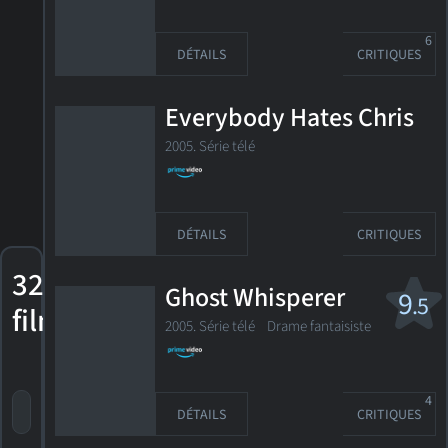
6
DÉTAILS
CRITIQUES
Everybody Hates Chris
2005. Série télé
DÉTAILS
CRITIQUES
32
Ghost Whisperer
9
.5
films
2005. Série télé Drame fantaisiste
4
trier par titre
par cote
date de sortie
DÉTAILS
CRITIQUES