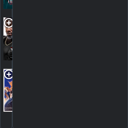
HORAIRES
DÉTAILS
CRITIQUES
Trouble Man!
2025. 1h33m Comédie d'action
HORAIRES
DÉTAILS
CRITIQUES
Woo
R
1998. 1h24m Comédie romantique
HORAIRES
DÉTAILS
CRITIQUES