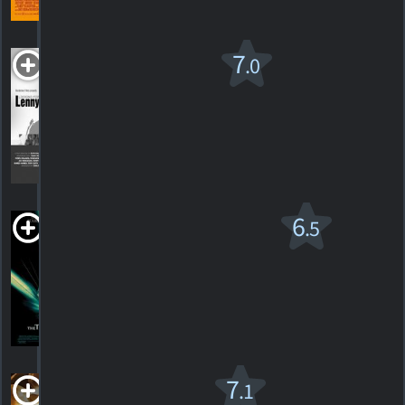
HORAIRES
DÉTAILS
CRITIQUES
Looking for
7
.0
Lenny
2011. 1h05m Documentaire
1
HORAIRES
DÉTAILS
CRITIQUE
La Machine à
6
.5
explorer le temps
PG-13
2002. 1h36m Science-fiction
238
HORAIRES
DÉTAILS
CRITIQUES
Magnolia
7
.1