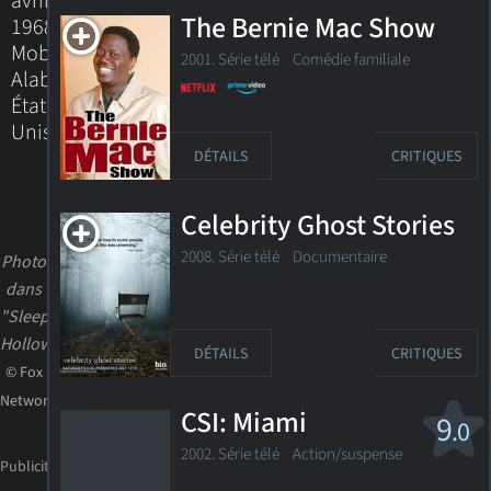
avril
The Bernie Mac Show
1968
Mobile,
2001. Série télé Comédie familiale
Alabama,
États-
Unis
DÉTAILS
CRITIQUES
Celebrity Ghost Stories
2008. Série télé
Documentaire
Photo
dans
"Sleepy
Hollow"
DÉTAILS
CRITIQUES
© Fox
Network
CSI: Miami
9
.0
2002. Série télé
Action/suspense