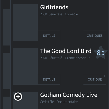
Girlfriends
The 5 Powers
2000. Série télé Comédie
2016. Documentaire de guerre
DÉTAILS
CRITIQUES
HORAIRES
DÉTAILS
CRITIQUES
The Good Lord Bird
8
.0
8Dazeaweakend
2020. Série télé Drame historique
2009. Musical
1
DÉTAILS
CRITIQUE
HORAIRES
DÉTAILS
CRITIQUES
Gotham Comedy Live
88
Série télé
Documentaire
2022. 2h02m Suspense