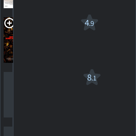
HORAIRES
DÉTAILS
CRITIQUE
Primeval
4
.9
2007. 1h36m Suspense-horreur
49
HORAIRES
DÉTAILS
CRITIQUES
Les
8
.1
Remplaçants
PG-13
2000. 1h58m Comédie
261
HORAIRES
DÉTAILS
CRITIQUES
Seconds Apart