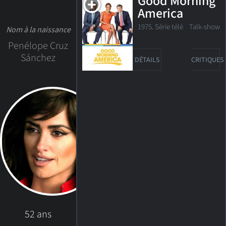
Good Morning
America
1975. Série télé Talk-show
Nom à la naissance
Penélope Cruz
Sánchez
DÉTAILS
CRITIQUES
52 ans