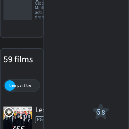
Globe 2007
Meilleure
actrice - film
dramatique
59 films
trier par titre
par cote
date de sortie
Les 355 v.f.
6
.8
PG-13
2022. 2h02m Action/suspense