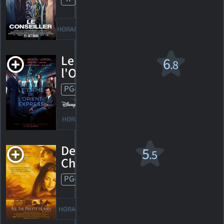
160
HORAIRES
DÉTAILS
CRITIQUES
Le Crime de
6
.8
l'Orient-Express
PG-13
2017. 1h54m Drame criminel
527
HORAIRES
DÉTAILS
CRITIQUES
De Si Jolis
5
.5
Chevaux
PG-13
2000. 1h56m Western
46
HORAIRES
DÉTAILS
CRITIQUES