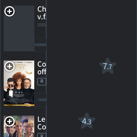
Chromophobie
v.f.
2005. 2h16m Drame
HORAIRES
DÉTAILS
CRITIQUES
Compétition
7
.7
officielle
R
2021. 1h54m Comédie dramatique
19
HORAIRES
DÉTAILS
CRITIQUES
Le
4
.3
Conseiller
R
2013. 1h57m Suspense