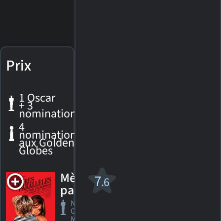
Prix
1 Oscar
+ 3
nominations
4
nominations
aux Golden
Globes
Mères
7
.6
parallèles
Nomination,
Oscar 2022
Meilleure