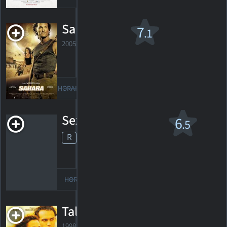
Sahara v.f.
7
.1
2005. 2h04m Action, aventure
254
HORAIRES
DÉTAILS
CRITIQUES
Sexe à New York 2
6
.5
R
2010. 2h26m Comédie sentimentale
446
HORAIRES
DÉTAILS
CRITIQUES
Talk of Angels
1998. 1h36m Drame de guerre