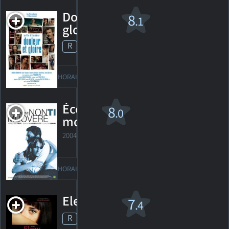
Douleur et
8
.1
gloire
R
2019. 1h53m Drame
89
HORAIRES
DÉTAILS
CRITIQUES
Écoute-
8
.0
moi
2004. 2h05m Drame
34
HORAIRES
DÉTAILS
CRITIQUES
Elegy
7
.4
R
2008. 1h48m Drame