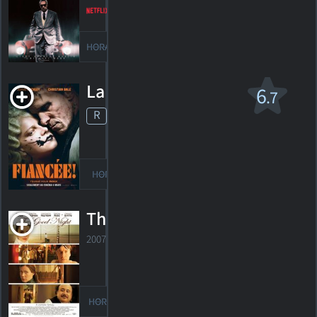
59
HORAIRES
DÉTAILS
CRITIQUES
La fiancée!
6
.7
R
2026. 2h06m Horreur de science-fiction
25
HORAIRES
DÉTAILS
CRITIQUES
The Good Night
2007. 1h33m Drame fantastique musical
HORAIRES
DÉTAILS
CRITIQUES