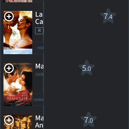
La Mandoline Du
7
.4
Capitaine Corelli
R
2001. 2h11m Drame de guerre musical
140
HORAIRES
DÉTAILS
CRITIQUES
Manolete
5
.0
2008. 1h32m Drame romantique
1
HORAIRES
DÉTAILS
CRITIQUE
Masked and
7
.0
Anonymous