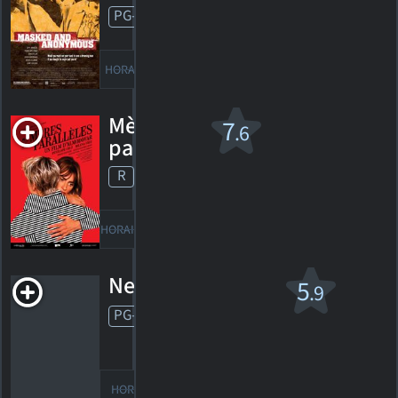
PG-13
2003. 1h52m Suspense
3
HORAIRES
DÉTAILS
CRITIQUES
Mères
7
.6
parallèles
R
2021. 2h00m Drame
40
HORAIRES
DÉTAILS
CRITIQUES
Neuf
5
.9
PG-13
2009. 1h59m Film romantique
206
HORAIRES
DÉTAILS
CRITIQUES