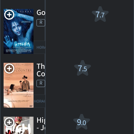
Gothika v.f.
7
.7
R
2003. 1h45m Horreur, suspense
467
HORAIRES
DÉTAILS
CRITIQUES
The Hi-Lo
7
.5
Country
R
1999. 1h54m Western
2
HORAIRES
DÉTAILS
CRITIQUES
High & Low
9
.0
- John