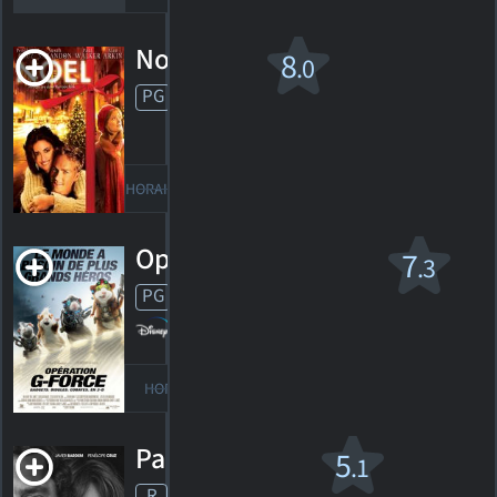
Noel
8
.0
PG
2004. 1h36m Drame
2
HORAIRES
DÉTAILS
CRITIQUES
Opération G-Force
7
.3
PG
2009. 1h28m Action/aventure fantastique
172
HORAIRES
DÉTAILS
CRITIQUES
Pablo Ecobar
5
.1
R
2017. 2h03m Drame criminel