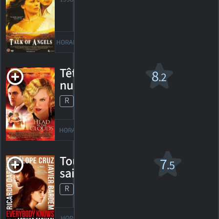
HORAIRES
DÉTAILS
CRITIQUES
Tête dans les
8
.2
nuages
R
2004. 2h01m Drame de guerre
26
HORAIRES
DÉTAILS
CRITIQUES
Tout le monde le
7
.5
sait
R
2018. 2h13m Thriller dramatique
30
HORAIRES
DÉTAILS
CRITIQUES