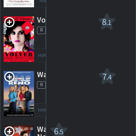
HORAIRES
DÉTAILS
CRITIQUES
Volver v.f.
8
.1
R
2006. 2h01m Aventure fantastique
197
HORAIRES
DÉTAILS
CRITIQUES
Wakin' Up in Reno
7
.4
R
2002. 1h31m Comédie romantique
5
HORAIRES
DÉTAILS
CRITIQUES
Wasp
6
.5