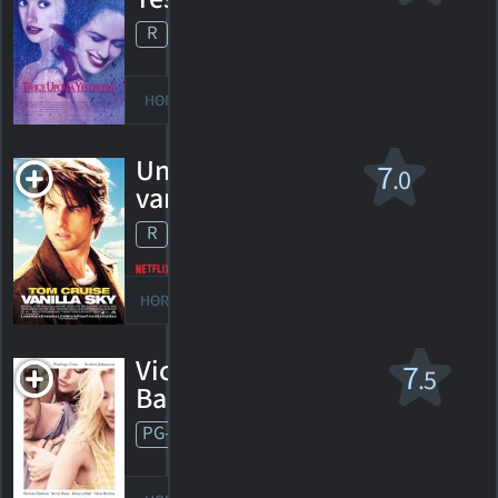
R
1999. 1h31m Comédie/drame sentimental
3
HORAIRES
DÉTAILS
CRITIQUES
Un ciel couleur
7
.0
vanille
R
2001. 2h16m Suspense fantastique
674
HORAIRES
DÉTAILS
CRITIQUES
Vicky Cristina
7
.5
Barcelona v.f.
PG-13
2008. 1h36m Comédie sentimentale
214