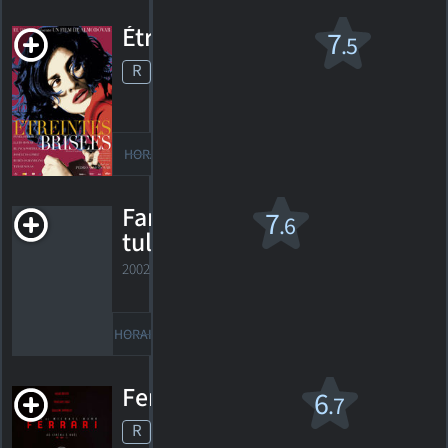
Étreintes brisées
7
.5
R
2009. 2h07m Thriller dramatique
75
HORAIRES
DÉTAILS
CRITIQUES
Fanfan la
7
.6
tulipe
2002. 1h37m Film d'aventure
39
HORAIRES
DÉTAILS
CRITIQUES
Ferrari v.f.
6
.7
R
2023. 2h10m Drame historique