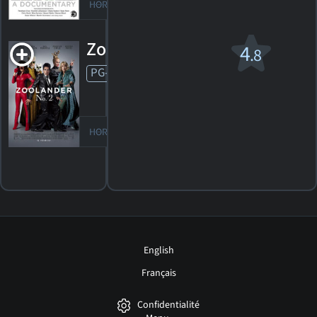
HORAIRES
DÉTAILS
CRITIQUE
Zoolander 2 v.f.
4
.8
PG-13
2016. 1h41m Comédie d'action
113
HORAIRES
DÉTAILS
CRITIQUES
English
Français
Confidentialité