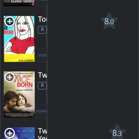
Tout sur ma mère
8
.0
R
1999. 1h41m Comédie dramatique
117
HORAIRES
DÉTAILS
CRITIQUES
Twice Born
R
2012. 2h07m Animation
HORAIRES
DÉTAILS
CRITIQUES
Twice Upon A
8
.3
Yesterday