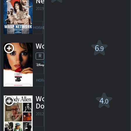
Network
2019. 2h03m
2
HORAIRES
DÉTAILS
CRITIQUES
Woman On Top
6
.9
R
1999. 1h32m Drame romantique
15
HORAIRES
DÉTAILS
CRITIQUES
Woody Allen: A
4
.0
Documentary
2012. 1h53m Documentaire biographique
1