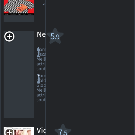
actrice
Neuf
5
.9
Nomination,
Oscar 2010
Meilleure
actrice de
soutien
Nomination,
Golden
Globe 2010
Meilleure
actrice de
soutien
Vicky
7
.5