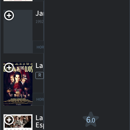
Jambon, Jambon
1992. 1h35m Comédie/drame sentimental
HORAIRES
DÉTAILS
CRITIQUES
La Niña de tus ojos
R
1998. 2h01m Comédie dramatique
HORAIRES
DÉTAILS
CRITIQUES
La reina de
6
.0
España