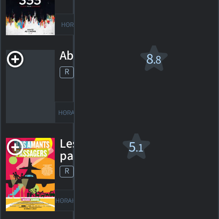
46
HORAIRES
DÉTAILS
CRITIQUES
Abre Los Ojos
8
.8
R
1997. 1h57m Science-fiction
12
HORAIRES
DÉTAILS
CRITIQUES
Les Amants
5
.1
passagers
R
2013. 1h30m Comédie
50
HORAIRES
DÉTAILS
CRITIQUES