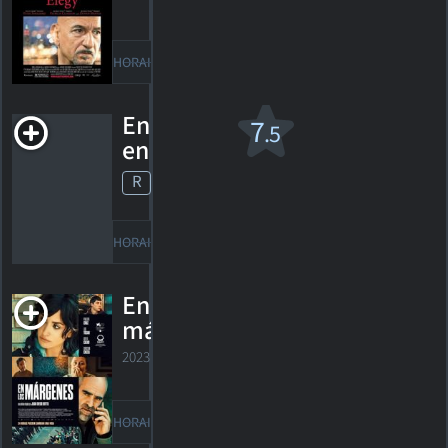
27
HORAIRES
DÉTAILS
CRITIQUES
En chair et
7
.5
en os
R
1997. 1h41m Drame
4
HORAIRES
DÉTAILS
CRITIQUES
En los
márgenes
2023. 1h45m Drame
HORAIRES
DÉTAILS
CRITIQUES