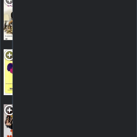
1983. 1h35m Comédie fantastique
HORAIRES
DÉTAILS
CRITIQUES
Made for
Each Other
1971. 1h40m Comédie
HORAIRES
DÉTAILS
CRITIQUES
The Mugger
1958. 1h14m Thriller dramatique