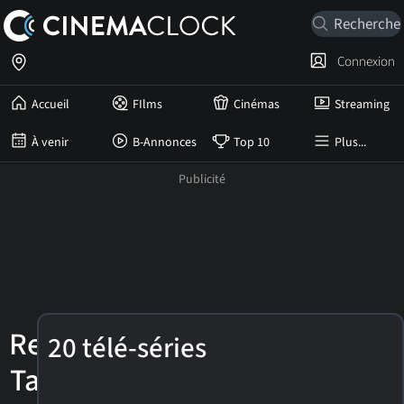
Connexion
Accueil
FIlms
Cinémas
Streaming
À venir
B-Annonces
Top 10
Plus...
Renée
20 télé-séries
Taylor