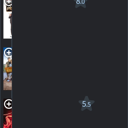
8
.0
producteurs
PG
1967. 1h28m Comédie
1
HORAIRES
DÉTAILS
CRITIQUE
The Rainbow
Tribe
2008. 1h30m Comédie familiale
HORAIRES
DÉTAILS
CRITIQUES
Tango Shalom
5
.5
PG-13
2021. 1h55m Comédie