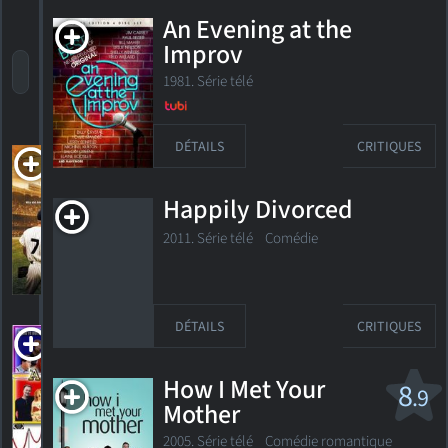
An Evening at the
Improv
trier par titre
par cote
date de sortie
1981. Série télé
DÉTAILS
CRITIQUES
61
2001. 2h09m Drame historique
Happily Divorced
2011. Série télé
Comédie
HORAIRES
DÉTAILS
CRITIQUES
DÉTAILS
CRITIQUES
A-List
2006. 1h38m Comédie dramatique
How I Met Your
8
.9
Mother
2005. Série télé
Comédie romantique