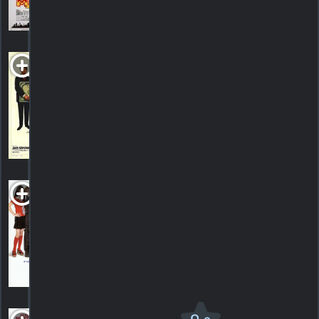
HORAIRES
DÉTAILS
CRITIQUES
A New Leaf
G
1971. 1h42m Comédie romantique
HORAIRES
DÉTAILS
CRITIQUES
Opposite
day
2008. Familial
HORAIRES
DÉTAILS
CRITIQUES
Les