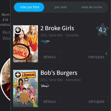
trier par titre
par cote
date de sortie
Nom
à la
naissance
2 Broke Girls
4
.2
Renee
2011. Série télé
Comédie
Wexler
4
DÉTAILS
CRITIQUES
Bob's Burgers
2011. Série télé
Animation
DÉTAILS
CRITIQUES