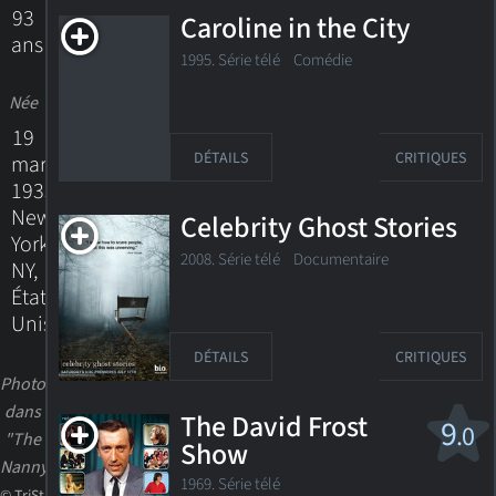
93
Caroline in the City
ans
1995. Série télé Comédie
Née
19
DÉTAILS
CRITIQUES
mars
1933
New
Celebrity Ghost Stories
York,
2008. Série télé
Documentaire
NY,
États-
Unis
DÉTAILS
CRITIQUES
Photo
dans
The David Frost
9
.0
"The
Show
Nanny"
1969. Série télé