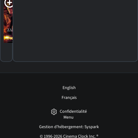
Zarra's Law
2014. 1h20m Drame criminel
HORAIRES
DÉTAILS
CRITIQUES
English
Français
Confidentialité
Menu
Gestion d'hébergement: Syspark
© 1996-2026 Cinema Clock Inc. ®