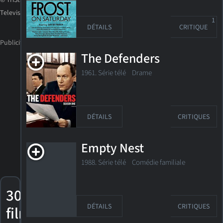
© TriStar
Television
1
DÉTAILS
CRITIQUE
The Defenders
1961. Série télé Drame
DÉTAILS
CRITIQUES
Empty Nest
1988. Série télé Comédie familiale
30
DÉTAILS
CRITIQUES
films