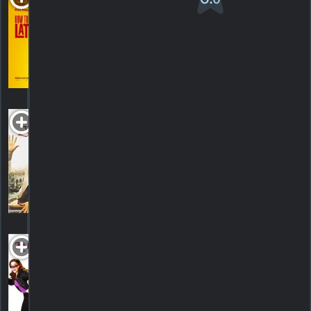
Latin Lover
PG-13
2017. 1h55m Comédie
2
HORAIRES
DÉTAILS
CRITIQUES
Jennifer on
My Mind
1971. 1h30m Comédie
HORAIRES
DÉTAILS
CRITIQUES
Kalamazoo?
PG-13
2006. 1h47m Comédie