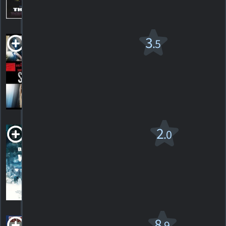
13
HORAIRES
DÉTAILS
CRITIQUES
Crime Story
3
.5
2021. 1h38m Thriller dramatique
4
HORAIRES
DÉTAILS
CRITIQUES
Daughter of the
2
.0
Wolf
R
2019. 1h28m Action/suspense
1
HORAIRES
DÉTAILS
CRITIQUE
Les dents de la
8
.9