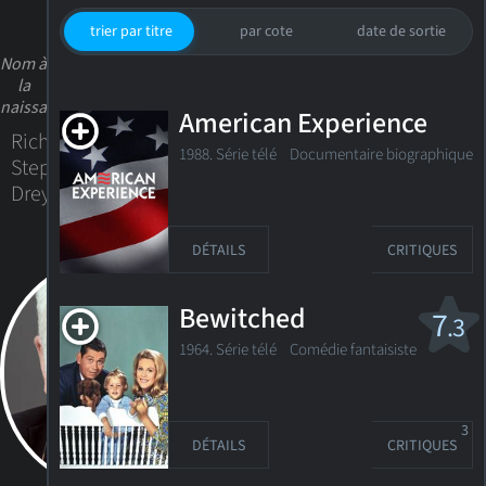
trier par titre
par cote
date de sortie
Nom à
la
naissance
American Experience
Richard
1988. Série télé Documentaire biographique
Stephen
Dreyfus
DÉTAILS
CRITIQUES
Bewitched
7
.3
1964. Série télé Comédie fantaisiste
3
DÉTAILS
CRITIQUES