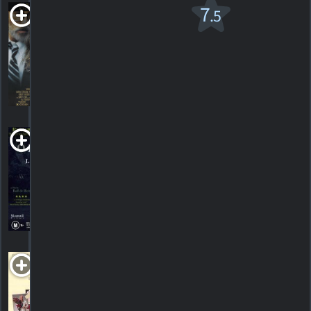
Nuts
7
.5
1987. 1h56m Thriller dramatique
2
HORAIRES
DÉTAILS
CRITIQUES
The Old Man Who
Read Love Stories
2001. 1h55m Drame d'aventure
HORAIRES
DÉTAILS
CRITIQUES
Once Around
1991. 1h55m Comédie sentimentale