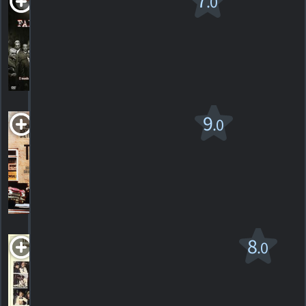
7
.0
2000. 1h26m Thriller dramatique
1
HORAIRES
DÉTAILS
CRITIQUE
Les Filous
9
.0
1987. 1h52m Comédie dramatique
1
HORAIRES
DÉTAILS
CRITIQUE
The Goodbye Girl
8
.0
PG
1977. 1h51m Comédie/drame sentimental