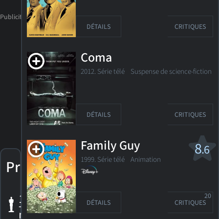
DÉTAILS
CRITIQUES
Coma
2012. Série télé Suspense de science-fiction
DÉTAILS
CRITIQUES
Family Guy
8
.6
1999. Série télé
Animation
Prix
1 Oscar
20
DÉTAILS
CRITIQUES
+ 1
nomination