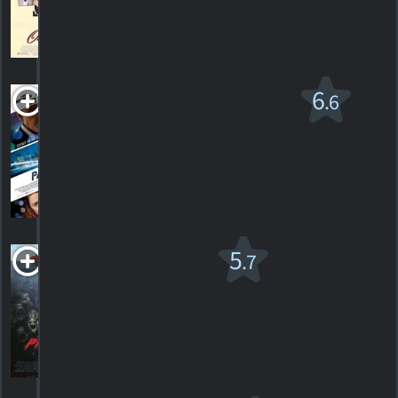
HORAIRES
DÉTAILS
CRITIQUES
Paranoïa v.f.
6
.6
PG-13
2013. 1h55m Thriller dramatique
84
HORAIRES
DÉTAILS
CRITIQUES
Piranha v.f.
5
.7
R
2010. 1h28m Horreur
295
HORAIRES
DÉTAILS
CRITIQUES