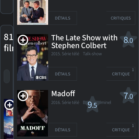
DÉTAILS
CRITIQUES
81
The Late Show with
8
.0
Stephen Colbert
films
2015. Série télé
Talk-show
1
DÉTAILS
CRITIQUE
trier par titre
par cote
date de sortie
Madoff
7
.0
Always
9
2016. Série télé Drame criminel
.5
1989. 2h02m Drame fantastique
1
DÉTAILS
CRITIQUE
4