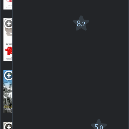
HORAIRES
DÉTAILS
CRITIQUES
Comment
8
.2
ça va Bob?
PG
1991. 1h39m Comédie
4
HORAIRES
DÉTAILS
CRITIQUES
Commitment
to Life
2023. 1h55m Documentaire
HORAIRES
DÉTAILS
CRITIQUES
The Competition
5
.0