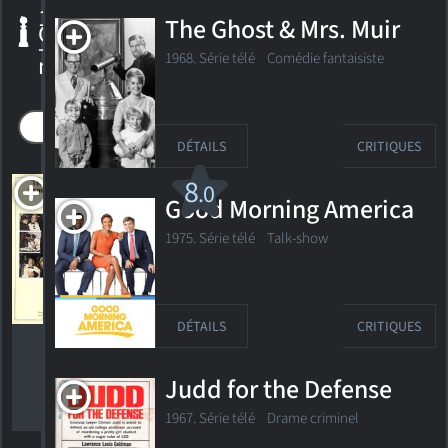
1 Golden
The Ghost & Mrs. Muir
Globe
+ 3
1968. Série télé Comédie fantaisiste
nominations
prix gagnés
toutes les nominations
DÉTAILS
CRITIQUES
The
8
.0
Good Morning America
Goodbye
Girl
Gagnant,
1975. Série télé Talk-show
Oscar 1978
Meilleur
acteur
Gagnant,
Golden
DÉTAILS
CRITIQUES
Globe 1978
Meilleur
acteur -
Judd for the Defense
film
musical ou
1967. Série télé Drame criminel
comédie