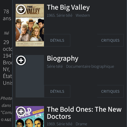
The Big Valley
78
1965. Série télé Western
ans
Né
DÉTAILS
CRITIQUES
29
octobre
1947
Biography
Brooklyn,
Série télé
Documentaire biographique
NY,
États-
Unis
DÉTAILS
CRITIQUES
Photo
dans
The Bold Ones: The New
"Coma"
Doctors
© A&E
1969. Série télé Drame