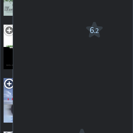
49
HORAIRES
DÉTAILS
CRITIQUES
Leaves of Grass
6
.2
R
2009. 1h45m Drame criminel
5
HORAIRES
DÉTAILS
CRITIQUES
Let It Ride
1989. 1h30m Comédie d'action
HORAIRES
DÉTAILS
CRITIQUES