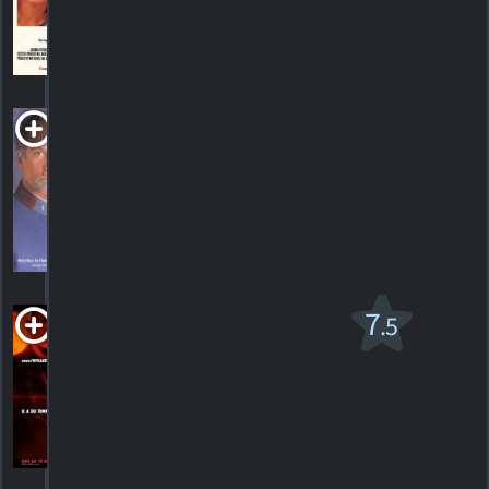
1
HORAIRES
DÉTAILS
CRITIQUE
Prisoner of Honor
1991. 1h28m Drame biographique
HORAIRES
DÉTAILS
CRITIQUES
RED v.f.
7
.5
PG-13
2010. 1h51m Action/suspense
310
HORAIRES
DÉTAILS
CRITIQUES