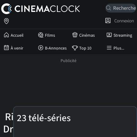
Connexion
Accueil
FIlms
Cinémas
Streaming
À venir
B-Annonces
Top 10
Plus...
Richard
23 télé-séries
Dreyfuss