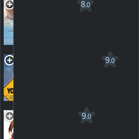
The
8
.0
Lightkeepers
PG
2010. Film romantique
1
HORAIRES
DÉTAILS
CRITIQUE
Lost in Yonkers
9
.0
PG
1993. 1h54m Comédie dramatique
1
HORAIRES
DÉTAILS
CRITIQUE
Mad Dog
9
.0
Time
1996. 1h33m Drame criminel