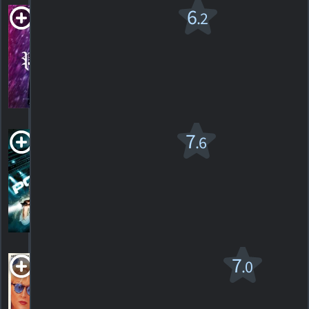
Polar
6
.2
2019. 1h58m Action/suspense
6
HORAIRES
DÉTAILS
CRITIQUES
Le Poséidon
7
.6
v.f.
2006. 1h39m Action/aventure
404
HORAIRES
DÉTAILS
CRITIQUES
Postcards from the
7
.0
Edge
R
1990. 1h41m Comédie dramatique