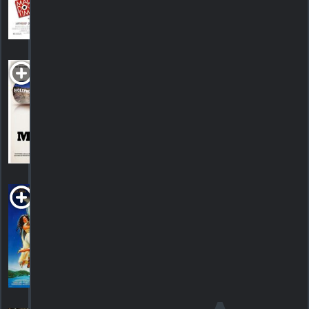
1
HORAIRES
DÉTAILS
CRITIQUE
Milius
2013. 1h35m Documentaire
HORAIRES
DÉTAILS
CRITIQUES
Moon Over Parador
1988. 1h43m Comédie romantique
HORAIRES
DÉTAILS
CRITIQUES