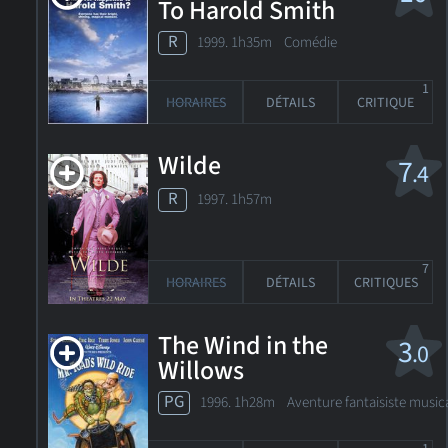
To Harold Smith
R
1999. 1h35m Comédie
1
HORAIRES
DÉTAILS
CRITIQUE
Wilde
7
.4
R
1997. 1h57m
7
HORAIRES
DÉTAILS
CRITIQUES
The Wind in the
3
.0
Willows
PG
1996. 1h28m Aventure fantaisiste music