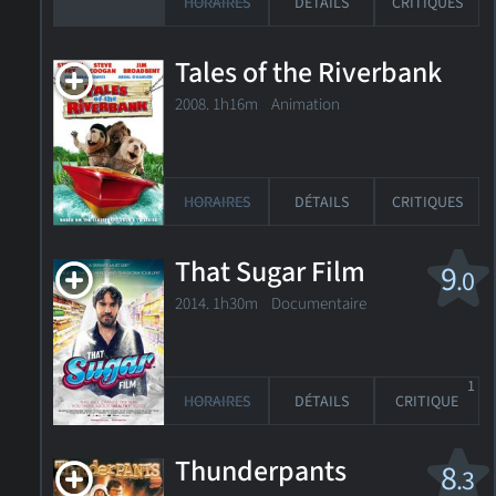
HORAIRES
DÉTAILS
CRITIQUES
Tales of the Riverbank
2008. 1h16m Animation
HORAIRES
DÉTAILS
CRITIQUES
That Sugar Film
9
.0
2014. 1h30m Documentaire
1
HORAIRES
DÉTAILS
CRITIQUE
Thunderpants
8
.3