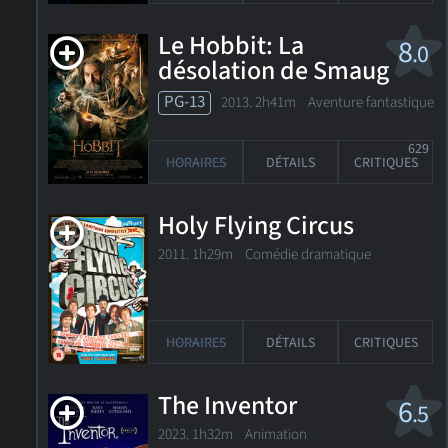
Le Hobbit: La
8
.0
désolation de Smaug
v.f.
PG-13
2013. 2h41m Aventure fantastique
629
HORAIRES
DÉTAILS
CRITIQUES
Holy Flying Circus
2011. 1h29m Comédie dramatique
HORAIRES
DÉTAILS
CRITIQUES
The Inventor
6
.5
2023. 1h32m Animation