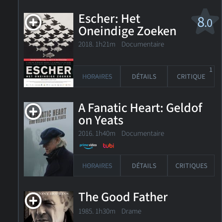
Escher: Het
8
.0
Oneindige Zoeken
2018. 1h21m Documentaire
1
HORAIRES
DÉTAILS
CRITIQUE
A Fanatic Heart: Geldof
on Yeats
2016. 1h40m Documentaire
HORAIRES
DÉTAILS
CRITIQUES
The Good Father
1985. 1h30m Drame