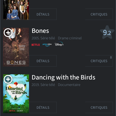
DÉTAILS
CRITIQUES
Bones
9
.2
2005. Série télé
Drame criminel
8
DÉTAILS
CRITIQUES
Dancing with the Birds
2019. Série télé
Documentaire
DÉTAILS
CRITIQUES