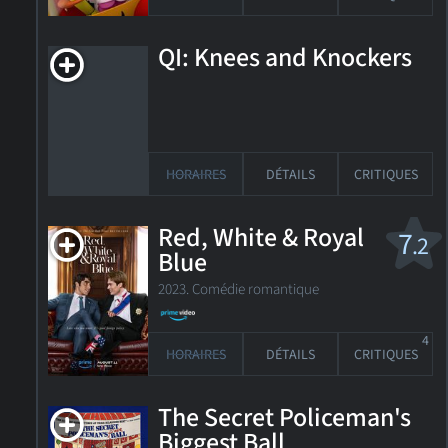
QI: Knees and Knockers
HORAIRES
DÉTAILS
CRITIQUES
Red, White & Royal
7
.2
Blue
2023. Comédie romantique
4
HORAIRES
DÉTAILS
CRITIQUES
The Secret Policeman's
Biggest Ball