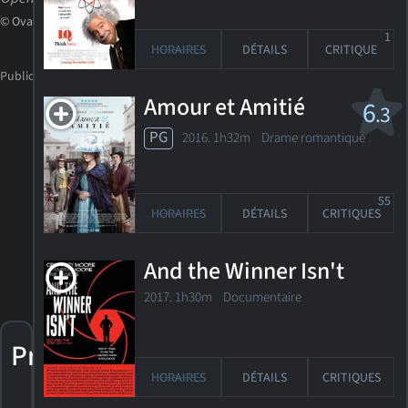
© Ovation
1
HORAIRES
DÉTAILS
CRITIQUE
Amour et Amitié
6
.3
PG
2016. 1h32m Drame romantique
55
HORAIRES
DÉTAILS
CRITIQUES
And the Winner Isn't
2017. 1h30m Documentaire
Prix
HORAIRES
DÉTAILS
CRITIQUES