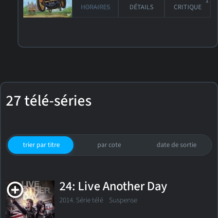
1
HORAIRES
DÉTAILS
CRITIQUE
27 télé-séries
trier par titre
par cote
date de sortie
24: Live Another Day
2014. Série télé
Suspense