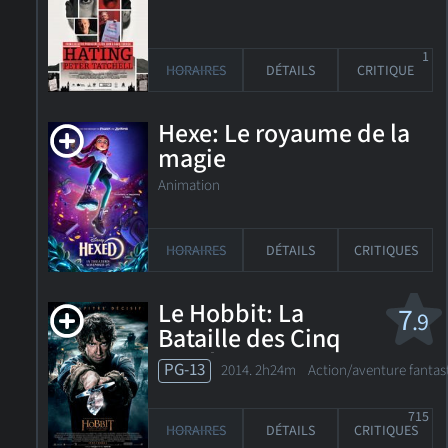
1
HORAIRES
DÉTAILS
CRITIQUE
Hexe: Le royaume de la
magie
Animation
HORAIRES
DÉTAILS
CRITIQUES
Le Hobbit: La
7
.9
Bataille des Cinq
Armées
PG-13
2014. 2h24m Action/aventure fantas
715
HORAIRES
DÉTAILS
CRITIQUES