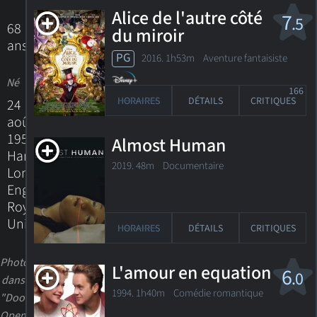
Alice de l'autre côté
7
.5
68
du miroir
ans
PG
2016. 1h53m Aventure fantaisiste
Né
166
HORAIRES
DÉTAILS
CRITIQUES
24
août
1957
Almost Human
Hampstead,
2019. 48m Documentaire
London,
England,
Royaume-
Uni
HORAIRES
DÉTAILS
CRITIQUES
Photo
L'amour en equation
6
.0
dans
1994. 1h40m Comédie romantique
"Doors
Open"