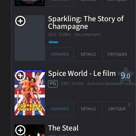
Sparkling: The Story of
Champagne
2021. 1h28m Documentaire
HORAIRES
DÉTAILS
CRITIQUES
Spice World - Le film
9
.0
PG
1997. 1h33m Aventure fantaisiste music
1
HORAIRES
DÉTAILS
CRITIQUE
The Steal