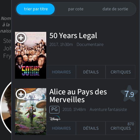
trier par titre
par cote
date de sortie
Nom
à la
naissance
50 Years Legal
Stephen
2017. 1h30m Documentaire
John
Fry
HORAIRES
DÉTAILS
CRITIQUES
Alice au Pays des
7
.9
Merveilles
PG
2010. 1h48m Aventure fantaisiste
870
HORAIRES
DÉTAILS
CRITIQUES