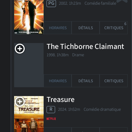
PG
2002. 1h23m Comédie familiale
6
HORAIRES
DÉTAILS
CRITIQUES
The Tichborne Claimant
1998. 1h38m Drame
HORAIRES
DÉTAILS
CRITIQUES
Treasure
R
2024. 1h52m Comédie dramatique