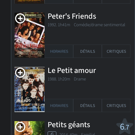
Peter's Friends
1992. 1h41m Comédie/drame sentimental
HORAIRES
DÉTAILS
CRITIQUES
Le Petit amour
1988. 1h20m Drame
HORAIRES
DÉTAILS
CRITIQUES
Petits géants
6
.7
G
2014. 40m Familial