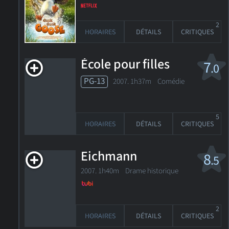
2
HORAIRES
DÉTAILS
CRITIQUES
École pour filles
7
.0
PG-13
2007. 1h37m Comédie
5
HORAIRES
DÉTAILS
CRITIQUES
Eichmann
8
.5
2007. 1h40m Drame historique
2
HORAIRES
DÉTAILS
CRITIQUES