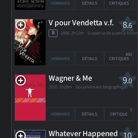
HORAIRES
DÉTAILS
CRITIQUES
V pour Vendetta v.f.
8
.6
R
2006. 2h12m Suspense de science-fictio
882
HORAIRES
DÉTAILS
CRITIQUES
Wagner & Me
9
.0
2010. 1h29m Documentaire biographique
1
HORAIRES
DÉTAILS
CRITIQUE
Whatever Happened
10