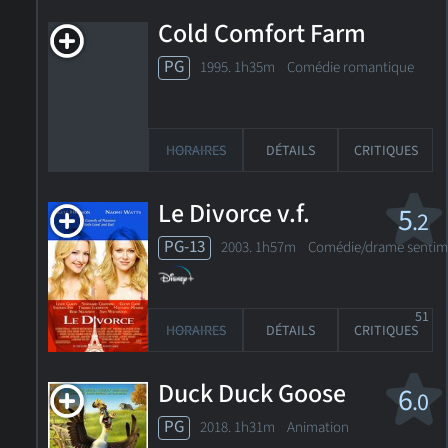
Cold Comfort Farm
PG
1995. 1h35m Comédie romantique
HORAIRES
DÉTAILS
CRITIQUES
Le Divorce v.f.
5
.2
PG-13
2003. 1h57m Comédie/drame sentim
51
HORAIRES
DÉTAILS
CRITIQUES
Duck Duck Goose
6
.0
PG
2018. 1h31m Animation