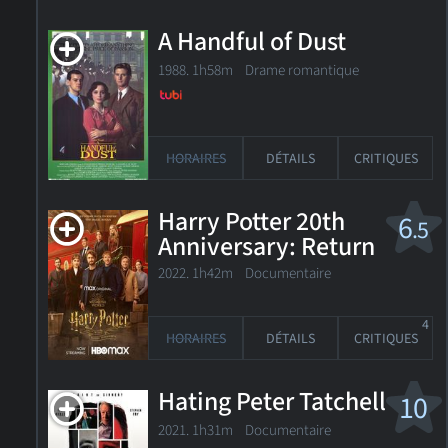
A Handful of Dust
1988. 1h58m Drame romantique
HORAIRES
DÉTAILS
CRITIQUES
Harry Potter 20th
6
.5
Anniversary: Return
to Hogwarts
2022. 1h42m Documentaire
4
HORAIRES
DÉTAILS
CRITIQUES
Hating Peter Tatchell
10
2021. 1h31m Documentaire