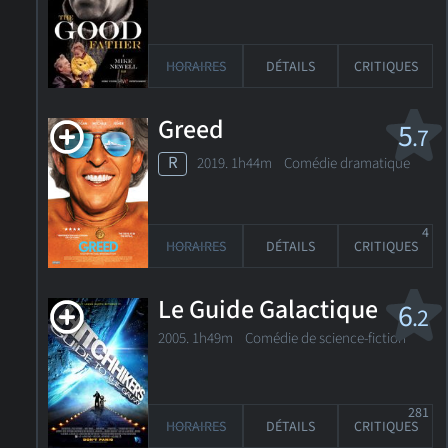
HORAIRES
DÉTAILS
CRITIQUES
Greed
5
.7
R
2019. 1h44m Comédie dramatique
4
HORAIRES
DÉTAILS
CRITIQUES
Le Guide Galactique
6
.2
2005. 1h49m Comédie de science-fiction
281
HORAIRES
DÉTAILS
CRITIQUES