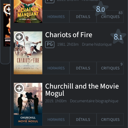
Bright Young
8
.0
Things
83
HORAIRES
DÉTAILS
CRITIQUES
R
2003. 1h42m Comédie dramatique
Chariots of Fire
8
.1
2
HORAIRES
DÉTAILS
CRITIQUES
PG
1981. 2h03m Drame historique
9
HORAIRES
DÉTAILS
CRITIQUES
Churchill and the Movie
Mogul
2019. 1h00m Documentaire biographique
HORAIRES
DÉTAILS
CRITIQUES