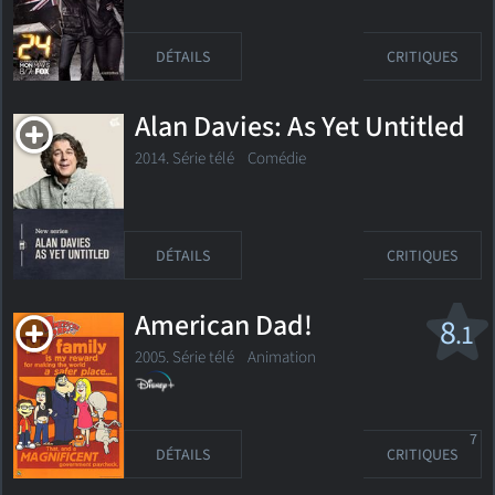
DÉTAILS
CRITIQUES
Alan Davies: As Yet Untitled
2014. Série télé
Comédie
DÉTAILS
CRITIQUES
American Dad!
8
.1
2005. Série télé
Animation
7
DÉTAILS
CRITIQUES