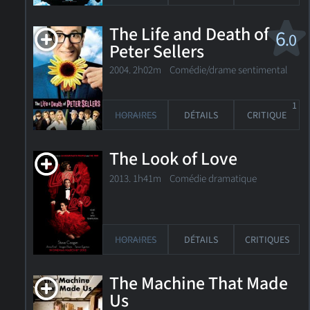
The Life and Death of
6
.0
Peter Sellers
2004. 2h02m Comédie/drame sentimental
1
HORAIRES
DÉTAILS
CRITIQUE
The Look of Love
2013. 1h41m Comédie dramatique
HORAIRES
DÉTAILS
CRITIQUES
The Machine That Made
Us