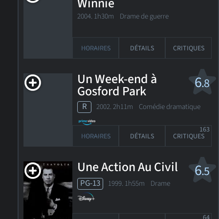
Winnie
2004. 1h30m Drame de guerre
HORAIRES
DÉTAILS
CRITIQUES
Un Week-end à
6
.8
Gosford Park
R
2002. 2h11m Comédie dramatique
163
HORAIRES
DÉTAILS
CRITIQUES
Une Action Au Civil
6
.5
PG-13
1999. 1h55m Drame
64