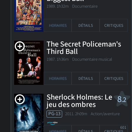
1989. 1h32m Documentaire
HORAIRES
DÉTAILS
CRITIQUES
The Secret Policeman's
Third Ball
1987. 1h36m Documentaire musical
HORAIRES
DÉTAILS
CRITIQUES
Sherlock Holmes: Le
8
.2
jeu des ombres
PG-13
2011. 2h09m Action/aventure
601
HORAIRES
DÉTAILS
CRITIQUES