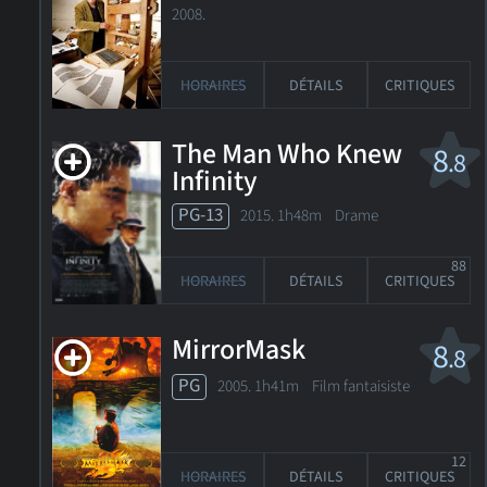
2008.
HORAIRES
DÉTAILS
CRITIQUES
The Man Who Knew
8
.8
Infinity
PG-13
2015. 1h48m Drame
88
HORAIRES
DÉTAILS
CRITIQUES
MirrorMask
8
.8
PG
2005. 1h41m Film fantaisiste
12
HORAIRES
DÉTAILS
CRITIQUES