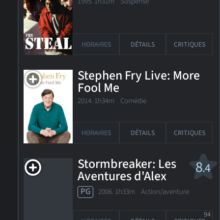
1995. 1h31m Suspense
HORAIRES
DÉTAILS
CRITIQUES
Stephen Fry Live: More
Fool Me
2014. 1h34m Comédie
HORAIRES
DÉTAILS
CRITIQUES
Stormbreaker: Les
8
.4
Aventures d'Alex
Rider
PG
2006. 1h33m Action/aventure
94