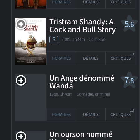
HORAIRES
DÉTAILS
CRITIQUES
Tristram Shandy: A
5
.6
Cock and Bull Story
R
2005. 1h34m Comédie
10
HORAIRES
DÉTAILS
CRITIQUES
Un Ange dénommé
7
.8
Wanda
1988. 1h48m Comédie, criminel
13
HORAIRES
DÉTAILS
CRITIQUES
Un ourson nommé