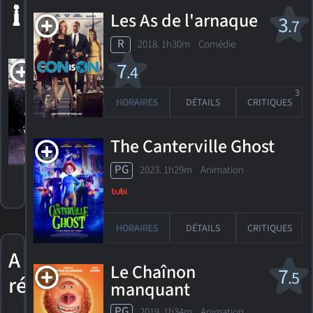
1 nomination
aux Golden
Les As de l'arnaque
3
.7
Globes
R
2018. 1h30m Comédie
Wilde
7
.4
3
Nomination,
HORAIRES
DÉTAILS
CRITIQUES
Golden
Globe 1999
Meilleur
The Canterville Ghost
acteur - film
dramatique
PG
2023. 1h29m Animation
HORAIRES
DÉTAILS
CRITIQUES
A
Le Chaînon
7
.5
réalisé
manquant
PG
2019. 1h34m Animation