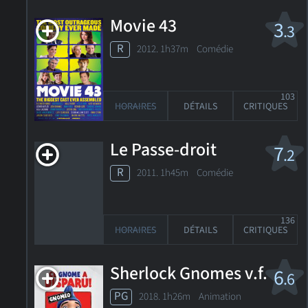
Movie 43
3
.3
R
2012. 1h37m Comédie
103
HORAIRES
DÉTAILS
CRITIQUES
Le Passe-droit
7
.2
R
2011. 1h45m Comédie
136
HORAIRES
DÉTAILS
CRITIQUES
Sherlock Gnomes v.f.
6
.6
PG
2018. 1h26m Animation