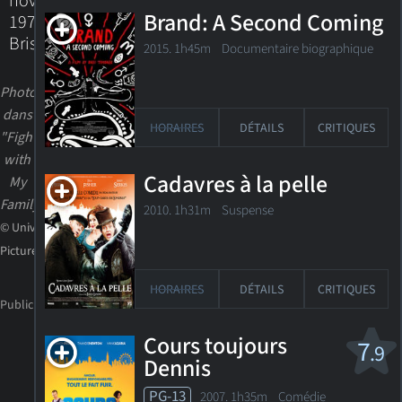
novembre
Brand: A Second Coming
1974
Bristol,
2015. 1h45m Documentaire biographique
Photo
dans
HORAIRES
DÉTAILS
CRITIQUES
"Fighting
with
Cadavres à la pelle
My
Family"
2010. 1h31m Suspense
© Universal
Pictures
HORAIRES
DÉTAILS
CRITIQUES
Cours toujours
7
.9
Dennis
PG-13
2007. 1h35m Comédie