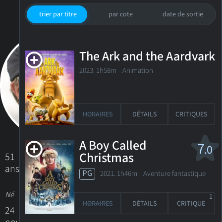
trier par titre
par cote
date de sortie
The Ark and the Aardvark
2023. 1h58m Animation
HORAIRES
DÉTAILS
CRITIQUES
A Boy Called
7
.0
Christmas
51
ans
PG
2021. 1h46m Aventure fantastique
Né
1
HORAIRES
DÉTAILS
CRITIQUE
24