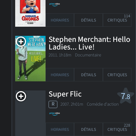
114
HORAIRES
DÉTAILS
CRITIQUES
Stephen Merchant: Hello
Ladies... Live!
2011. 1h18m Documentaire
HORAIRES
DÉTAILS
CRITIQUES
Super Flic
7
.8
R
2007. 2h01m Comédie d'action
228
HORAIRES
DÉTAILS
CRITIQUES