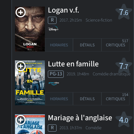
Logan v.f.
7
.6
R
2017. 2h15m Science-fiction
517
HORAIRES
DÉTAILS
CRITIQUES
Lutte en famille
7
.7
PG-13
2019. 1h48m Comédie dramatique
154
HORAIRES
DÉTAILS
CRITIQUES
Mariage à l'anglaise
4
.0
R
2013. 1h37m Comédie