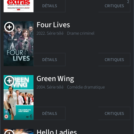
2
DÉTAILS
CRITIQUES
Four Lives
2022. Série télé Drame criminel
DÉTAILS
CRITIQUES
Green Wing
2004. Série télé Comédie dramatique
DÉTAILS
CRITIQUES
Hello Ladies