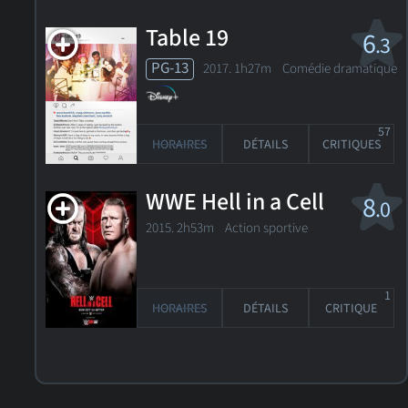
Table 19
6
.3
PG-13
2017. 1h27m Comédie dramatique
57
HORAIRES
DÉTAILS
CRITIQUES
WWE Hell in a Cell
8
.0
2015. 2h53m Action sportive
1
HORAIRES
DÉTAILS
CRITIQUE