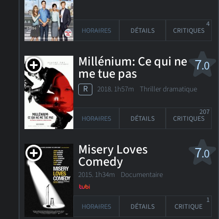
4
HORAIRES
DÉTAILS
CRITIQUES
Millénium: Ce qui ne
7
.0
me tue pas
R
2018. 1h57m Thriller dramatique
207
HORAIRES
DÉTAILS
CRITIQUES
Misery Loves
7
.0
Comedy
2015. 1h34m Documentaire
1
HORAIRES
DÉTAILS
CRITIQUE