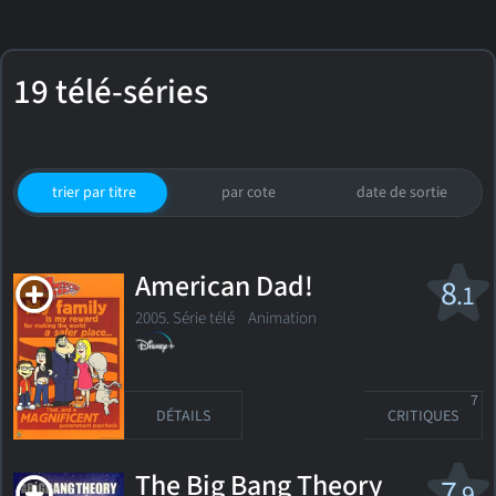
19 télé-séries
trier par titre
par cote
date de sortie
American Dad!
8
.1
2005. Série télé
Animation
7
DÉTAILS
CRITIQUES
The Big Bang Theory
7
.9