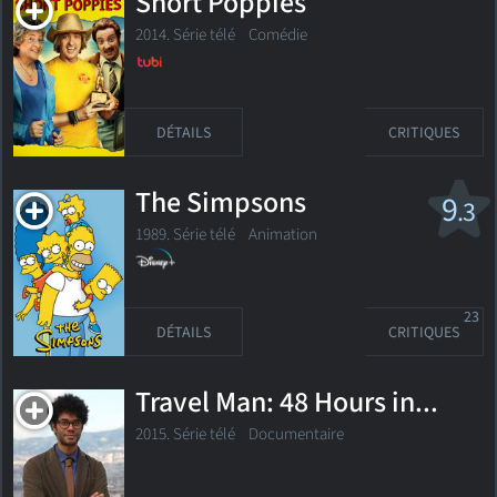
Short Poppies
2014. Série télé Comédie
DÉTAILS
CRITIQUES
The Simpsons
9
.3
1989. Série télé
Animation
23
DÉTAILS
CRITIQUES
Travel Man: 48 Hours in...
2015. Série télé Documentaire