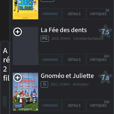
58
HORAIRES
DÉTAILS
CRITIQUES
La Fée des dents
7
.5
PG
2010. 1h41m Comédie fantaisiste
A
241
réalisé
HORAIRES
DÉTAILS
CRITIQUES
2
Gnoméo et Juliette
7
films
.8
G
2011. 1h34m Animation
trier par titre
par cote
date de sortie
260
HORAIRES
DÉTAILS
CRITIQUES