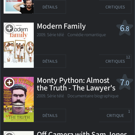
DÉTAILS
CRITIQUES
Modern Family
6
.8
2009. Série télé
Comédie romantique
12
DÉTAILS
CRITIQUES
Monty Python: Almost
7
.0
the Truth - The Lawyer's
Cut
2009. Série télé Documentaire biographique
1
DÉTAILS
CRITIQUE
Off Camera with Sam Jones