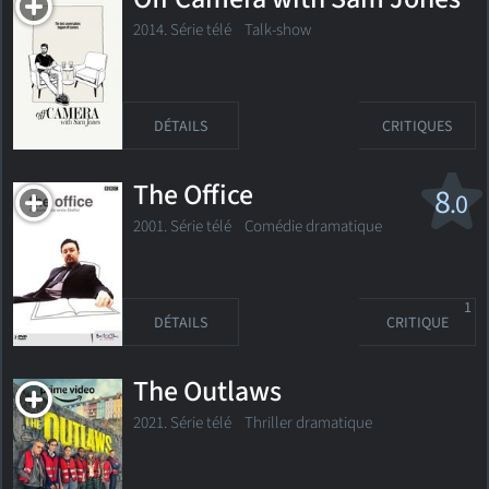
2014. Série télé
Talk-show
DÉTAILS
CRITIQUES
The Office
8
.0
2001. Série télé Comédie dramatique
1
DÉTAILS
CRITIQUE
The Outlaws
2021. Série télé
Thriller dramatique