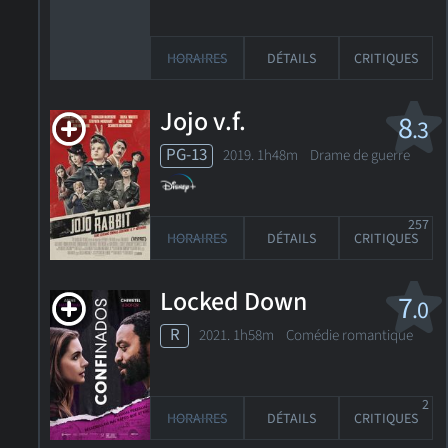
HORAIRES
DÉTAILS
CRITIQUES
Jojo v.f.
8
.3
PG-13
2019. 1h48m Drame de guerre
257
HORAIRES
DÉTAILS
CRITIQUES
Locked Down
7
.0
R
2021. 1h58m Comédie romantique
2
HORAIRES
DÉTAILS
CRITIQUES