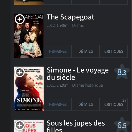
The Scapegoat
2012. 1h48m Drame
HORAIRES
DÉTAILS
CRITIQUES
Simone - Le voyage
8
.3
du siècle
2021. 2h20m Drame historique
37
HORAIRES
DÉTAILS
CRITIQUES
Sous les jupes des
6
.5
filles