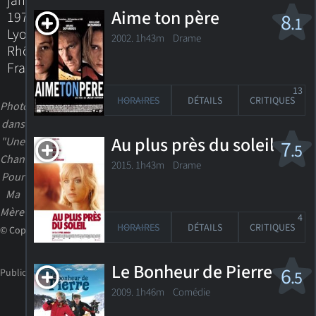
janvier
Aime ton père
1971
8
.1
Lyon,
2002. 1h43m Drame
Rhône,
France
13
HORAIRES
DÉTAILS
CRITIQUES
Photo
dans
Au plus près du soleil
"Une
7
.5
Chanson
2015. 1h43m Drame
Pour
Ma
Mère"
4
HORAIRES
DÉTAILS
CRITIQUES
© Copyright
Le Bonheur de Pierre
6
.5
2009. 1h46m Comédie