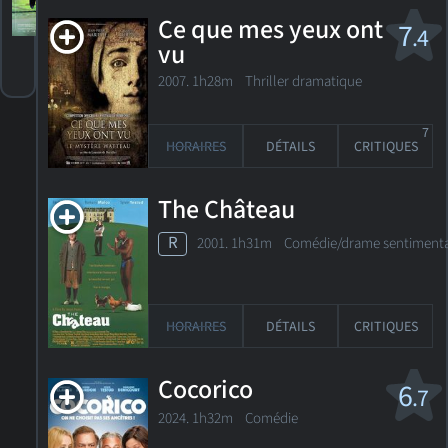
11
HORAIRES
DÉTAILS
CRITIQUES
Ce que mes yeux ont
7
.4
vu
2007. 1h28m Thriller dramatique
7
HORAIRES
DÉTAILS
CRITIQUES
The Château
R
2001. 1h31m Comédie/drame sentiment
HORAIRES
DÉTAILS
CRITIQUES
Cocorico
6
.7
2024. 1h32m Comédie