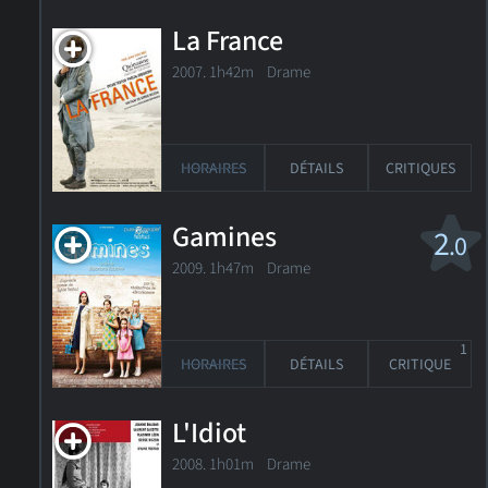
La France
2007. 1h42m Drame
HORAIRES
DÉTAILS
CRITIQUES
Gamines
2
.0
2009. 1h47m Drame
1
HORAIRES
DÉTAILS
CRITIQUE
L'Idiot
2008. 1h01m Drame