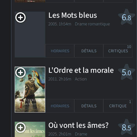
Les Mots bleus
6
.8
2005. 1h54m Drame romantique
10
HORAIRES
DÉTAILS
CRITIQUES
L'Ordre et la morale
5
.0
2011. 2h16m Action
1
HORAIRES
DÉTAILS
CRITIQUE
Où vont les âmes?
8
.5
2025. 2h01m Drame