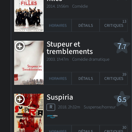
2014. 1h56m Comédie
13
HORAIRES
DÉTAILS
CRITIQUES
Stupeur et
7
.7
tremblements
2003. 1h47m Comédie dramatique
39
HORAIRES
DÉTAILS
CRITIQUES
Suspiria
6
.5
R
2018. 2h32m Suspense/horreur
30
HORAIRES
DÉTAILS
CRITIQUES