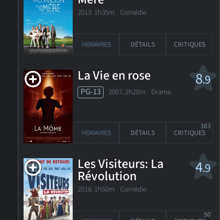
2013. 1h35m Comédie
HORAIRES
DÉTAILS
CRITIQUES
La Vie en rose
8
.9
PG-13
2007. 2h20m Drame
383
HORAIRES
DÉTAILS
CRITIQUES
Les Visiteurs: La
4
.9
Révolution
2016. 1h50m Comédie
50