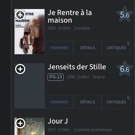
Je Rentre à la
5
.6
maison
2001. 1h30m Comédie
5
HORAIRES
DÉTAILS
CRITIQUES
Jenseits der Stille
6
.6
PG-13
1996. 1h49m Drame
5
HORAIRES
DÉTAILS
CRITIQUES
Jour J
2017. 1h34m Comédie dramatique