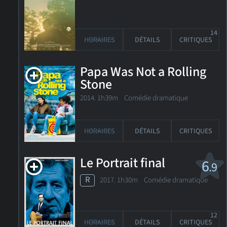
14
HORAIRES
DÉTAILS
CRITIQUES
Papa Was Not a Rolling
Stone
2014. 1h39m Comédie dramatique
HORAIRES
DÉTAILS
CRITIQUES
Le Portrait final
6
.9
R
2017. 1h30m Comédie dramatique
12
HORAIRES
DÉTAILS
CRITIQUES