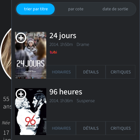
trier par titre
par cote
date de sortie
24 jours
2014. 1h50m Drame
HORAIRES
DÉTAILS
CRITIQUES
96 heures
55
2014. 1h36m Suspense
ans
Née
HORAIRES
DÉTAILS
CRITIQUES
17