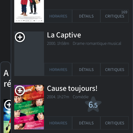
169
HORAIRES
DÉTAILS
CRITIQUES
La Captive
2000. 1h58m Drame romantique musical
A
HORAIRES
DÉTAILS
CRITIQUES
réalisé
Cause toujours!
2004. 1h27m Comédie
La Vie d'une
6
.5
autre
2012. 1h37m Comédie romantique
HORAIRES
DÉTAILS
CRITIQUES