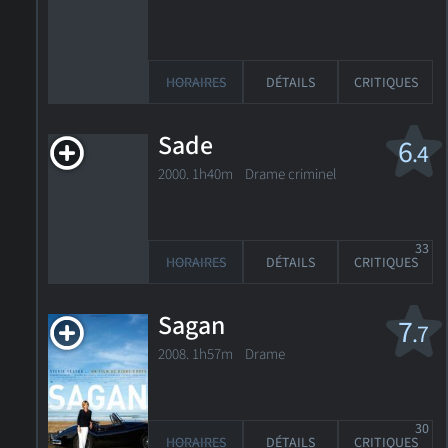
HORAIRES
DÉTAILS
CRITIQUES
Sade
6
.4
2000. 1h40m Drame criminel
33
HORAIRES
DÉTAILS
CRITIQUES
Sagan
7
.7
2008. 1h57m Drame
30
HORAIRES
DÉTAILS
CRITIQUES