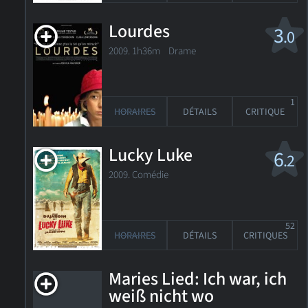
Lourdes
3
.0
2009. 1h36m Drame
1
HORAIRES
DÉTAILS
CRITIQUE
Lucky Luke
6
.2
2009. Comédie
52
HORAIRES
DÉTAILS
CRITIQUES
Maries Lied: Ich war, ich
weiß nicht wo