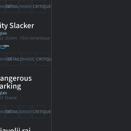
RAIRES
DÉTAILS
BANDE-ANN
CRITIQUES
ity Slacker
lais
12. 1h24m Film romantique
RAIRES
DÉTAILS
BANDE-ANN
CRITIQUES
angerous
arking
lais
07. Drame
RAIRES
DÉTAILS
BANDE-ANN
CRITIQUES
javolji raj