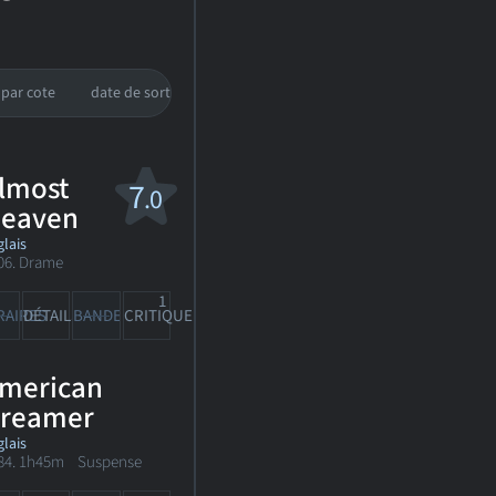
par cote
date de sortie
lmost
7
.0
eaven
lais
06. Drame
1
RAIRES
DÉTAILS
BANDE-ANN
CRITIQUE
merican
reamer
lais
84. 1h45m Suspense