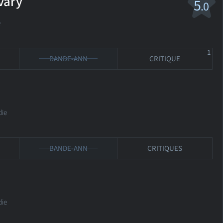
vary
5
.0
e
1
BANDE-ANN
CRITIQUE
ie
BANDE-ANN
CRITIQUES
ie