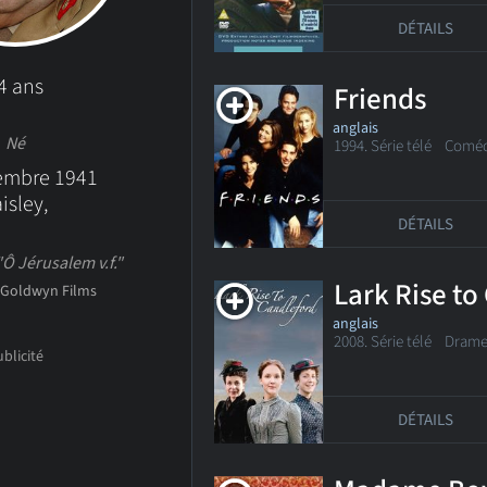
DÉTAILS
4 ans
Friends
anglais
Né
1994. Série télé Comé
embre 1941
isley,
DÉTAILS
Ô Jérusalem v.f."
Lark Rise to
 Goldwyn Films
anglais
2008. Série télé Dram
DÉTAILS