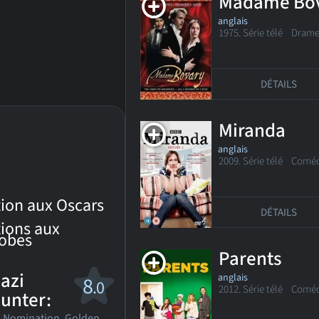
Madame Bo
anglais
1975. Série télé Dram
DÉTAILS
Miranda
anglais
2009. Série télé
Coméd
ion aux Oscars
DÉTAILS
ions aux
lobes
Parents
azi
anglais
8
.0
2012. Série télé
Coméd
unter:
Nomination, Golden