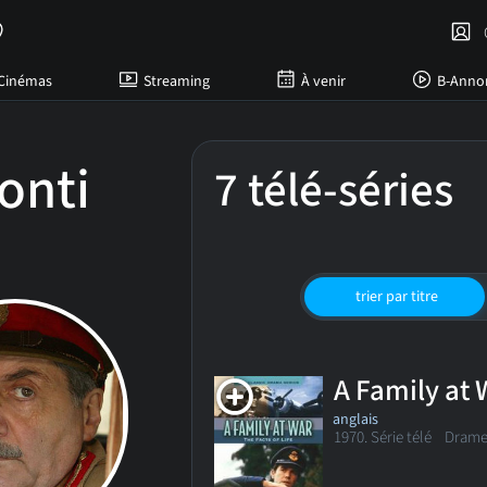
C
Cinémas
Streaming
À venir
B-Anno
onti
7 télé-séries
trier par titre
A Family at 
anglais
1970. Série télé
Drame 