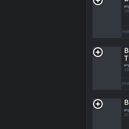
ang
19
HO
B
T
ang
19
HO
B
ang
20