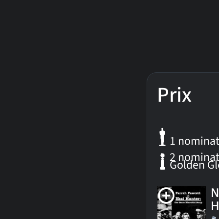
Prix
1 nominat
2 nominat
Golden G
N
H