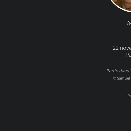
8
22 nov
Pa
Photo dans "
© Samuel