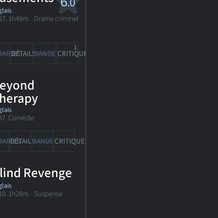
6
.0
lais
87. 1h48m Drame criminel
1
RAIRES
DÉTAILS
BANDE-ANN
CRITIQUE
eyond
herapy
lais
87. Comédie
RAIRES
DÉTAILS
BANDE-ANN
CRITIQUES
lind Revenge
lais
10. 1h28m Suspense