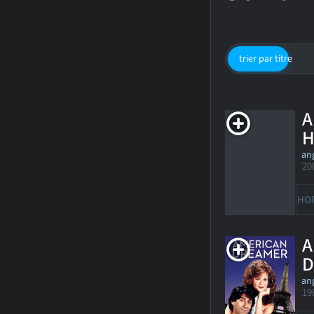
trier par titre
A
H
ang
20
HO
A
D
ang
19