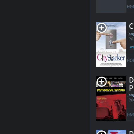
HO
C
ang
20
HO
D
P
ang
20
HO
D