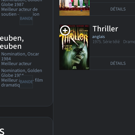
he Beate
Globe 1987
larsfeld
DÉTAILS
Meilleur acteur de
tory
soutien - télévision
BANDE-ANN
Thriller
euben,
anglais
1975. Série télé
Drame f
euben
Nomination, Oscar
1984
DÉTAILS
Meilleur acteur
Nomination, Golden
Globe 1984
Meilleur acteur - film
BANDE-ANN
dramatique
s