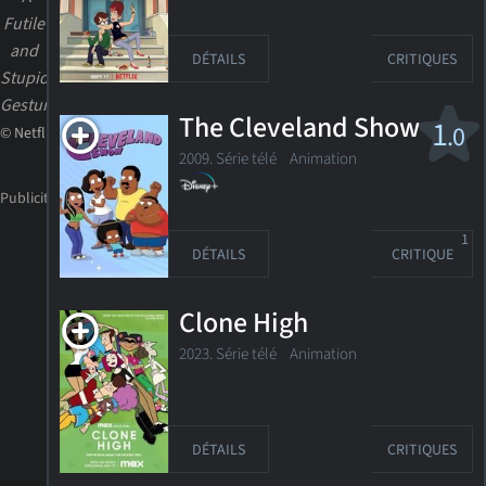
Futile
and
DÉTAILS
CRITIQUES
Stupid
Gesture"
The Cleveland Show
1
.0
© Netflix
2009. Série télé
Animation
1
DÉTAILS
CRITIQUE
Clone High
2023. Série télé Animation
DÉTAILS
CRITIQUES