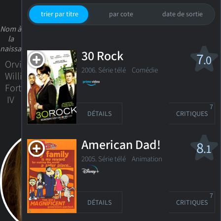
trier par titre
par cote
date de sortie
Nom à
la
naissance
30 Rock
7
.0
Orville
2006. Série télé
Comédie
Willis
Forte
IV
7
DÉTAILS
CRITIQUES
American Dad!
8
.1
2005. Série télé
Animation
7
DÉTAILS
CRITIQUES