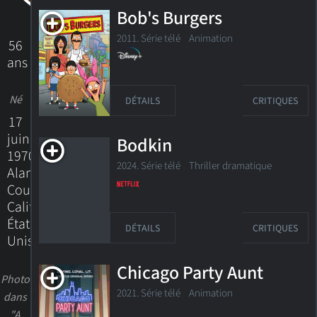
Bob's Burgers
2011. Série télé
Animation
56
ans
Né
DÉTAILS
CRITIQUES
17
juin
Bodkin
1970
2024. Série télé Thriller dramatique
Alameda
County,
California,
États-
DÉTAILS
CRITIQUES
Unis
Chicago Party Aunt
Photo
2021. Série télé
Animation
dans
"A