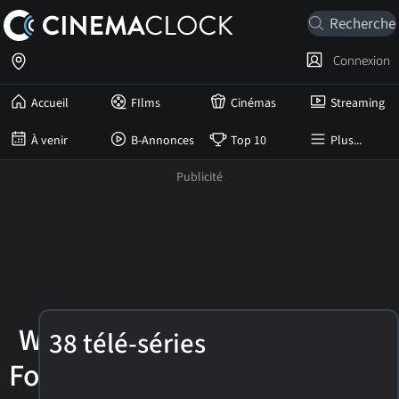
Connexion
Accueil
FIlms
Cinémas
Streaming
À venir
B-Annonces
Top 10
Plus...
Will
38 télé-séries
Forte