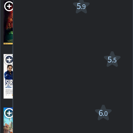
Studio 666
5
.9
v.f.
R
2022. 1h46m Horreur
7
HORAIRES
DÉTAILS
CRITIQUES
Surveillance
5
.5
R
2012. 1h42m Comédie de science-fiction
120
HORAIRES
DÉTAILS
CRITIQUES
Thelma the
6
.0
Unicorn
PG
2024. 1h33m Animation musicale