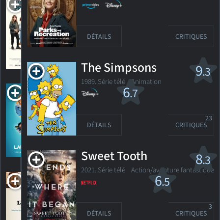
Kinda Pregnant
R
2025. 1h37m Comédie dramatique
DÉTAILS
CRITIQUES
HORAIRES
DÉTAILS
CRITIQUES
The Simpsons
9
.3
1989. Série télé
Animation
The
6
.7
Laundromat
R
2019. 1h36m Drame
23
DÉTAILS
CRITIQUES
6
HORAIRES
DÉTAILS
CRITIQUES
Sweet Tooth
8
.3
2021. Série télé Action/aventure fantastique
Life of Crime
6
.5
R
2013. 1h34m Comédie d'action
3
DÉTAILS
CRITIQUES