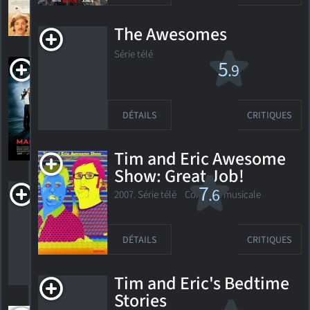
6
HORAIRES
DÉTAILS
CRITIQUES
The Awesomes
Série télé
MacGruber
5
.9
R
2010. 1h28m Comédie d'action
DÉTAILS
CRITIQUES
49
HORAIRES
DÉTAILS
CRITIQUES
Tim and Eric Awesome
Show: Great Job!
Maman
7
.6
2007. Série télé
Comédie musicale
porteuse
PG-13
2008. 1h36m Comédie
DÉTAILS
CRITIQUES
124
HORAIRES
DÉTAILS
CRITIQUES
Tim and Eric's Bedtime
Stories