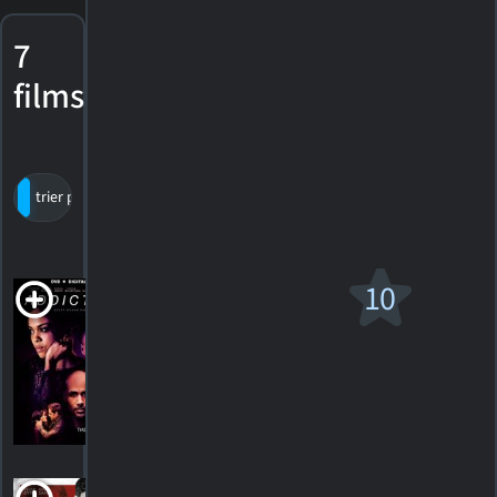
7
films
trier par titre
par cote
date de sortie
Addicted
10
R
2014. 1h45m Thriller dramatique
2
HORAIRES
DÉTAILS
CRITIQUES
En Brazos de