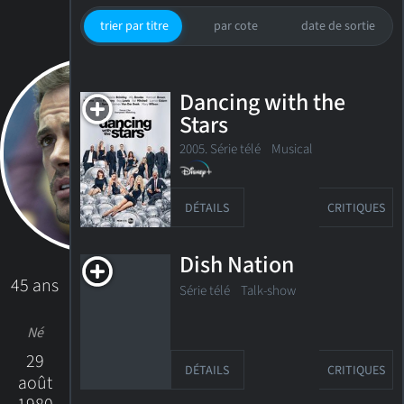
trier par titre
par cote
date de sortie
Dancing with the
Stars
2005. Série télé Musical
DÉTAILS
CRITIQUES
Dish Nation
45 ans
Série télé Talk-show
Né
29
DÉTAILS
CRITIQUES
août