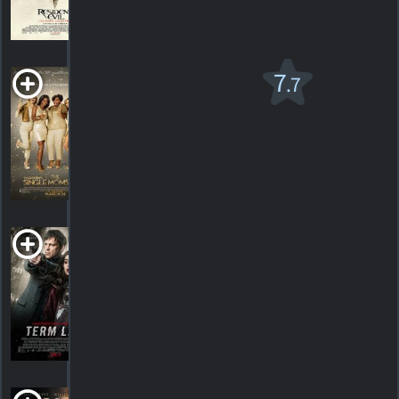
98
HORAIRES
DÉTAILS
CRITIQUES
The Single
7
.7
Moms Club
PG-13
2014. Comédie dramatique
16
HORAIRES
DÉTAILS
CRITIQUES
Term Life
R
2016. 1h33m Drame criminel
HORAIRES
DÉTAILS
CRITIQUES
The Veil