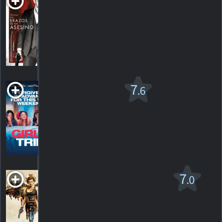
un Asesino
2019. 1h46m Suspense
HORAIRES
DÉTAILS
CRITIQUES
Girls Trip
7
.6
R
2017. 2h02m Comédie
75
HORAIRES
DÉTAILS
CRITIQUES
Resident Evil:
7
.0
L'ultime chapitre
R
2017. 1h46m Horreur de science-fiction