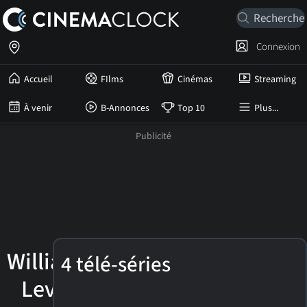
Connexion
Accueil
FIlms
Cinémas
Streaming
À venir
B-Annonces
Top 10
Plus...
William
4 télé-séries
Levy