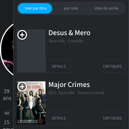
trier par titre
par cote
date de sortie
Desus & Mero
Série télé
Comédie
DÉTAILS
CRITIQUES
Major Crimes
39
2012. Série télé
Drame criminel
ans
Né
DÉTAILS
CRITIQUES
15