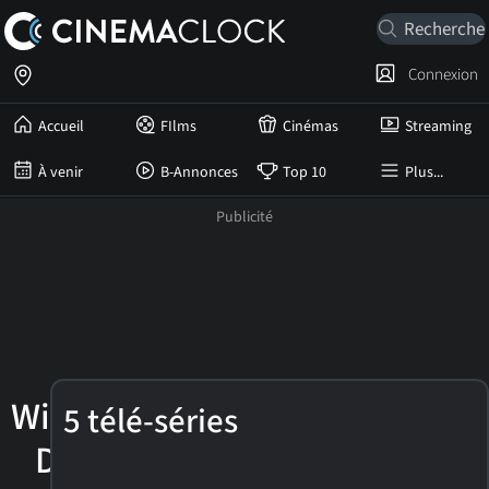
Connexion
Accueil
FIlms
Cinémas
Streaming
À venir
B-Annonces
Top 10
Plus...
Winston
5 télé-séries
Duke