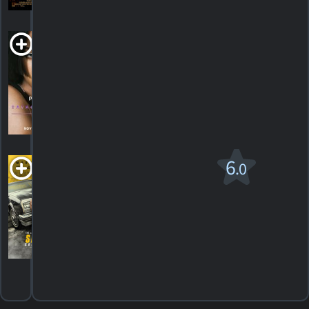
Savage x Fenty
Show Vol. 4
2022. Documentaire musical
HORAIRES
DÉTAILS
CRITIQUES
Spenser
6
.0
Confidential
R
2020. 1h51m Thriller dramatique
7
HORAIRES
DÉTAILS
CRITIQUES