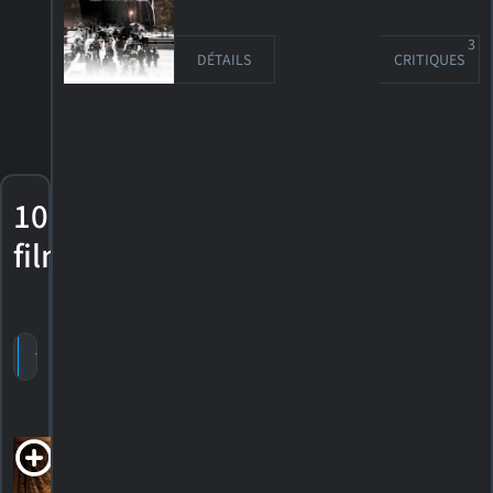
3
DÉTAILS
CRITIQUES
10
films
trier par titre
par cote
date de sortie
Avengers:
Docteur