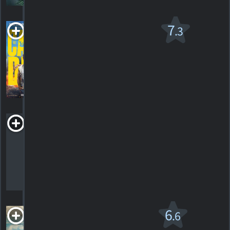
Le cascadeur
7
.3
PG-13
2024. 2h06m Drame d'action
125
HORAIRES
DÉTAILS
CRITIQUES
Marked
Man
2024. Drame
HORAIRES
DÉTAILS
CRITIQUES
Nine Days
6
.6
R
2020. 2h04m Drame fantastique