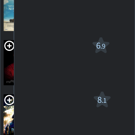
7
HORAIRES
DÉTAILS
CRITIQUES
Nous
6
.9
R
2019. 1h56m Suspense/horreur
464
HORAIRES
DÉTAILS
CRITIQUES
Panthère Noire
8
.1
PG-13
2018. 2h14m Science-fiction
1682
HORAIRES
DÉTAILS
CRITIQUES